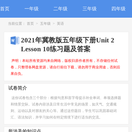
首页
一年级
二年级
三年级
四年级
当前位置：
首页
>
五年级
>
英语
2021年冀教版五年级下册Unit 2
Lesson 10练习题及答案
声明：本站所有资源均来自网络，版权归原作者所有，不存储任何试
卷，只整理各网盘资源，请自行前往下载，请勿用于商业用途，否则后
果自负。
试卷简介
这份试卷包含三个部分：根据句意和首字母提示补全单词、单项选择题
和情景交际。试卷内容涉及日常生活中常见的场景，如天气、交通规
则、运动以及对朋友的关心等。通过这些题目，学生可以巩固基础词
汇、语法知识，并学习如何在特定情境下进行适当的交流。
所涉及的知识点