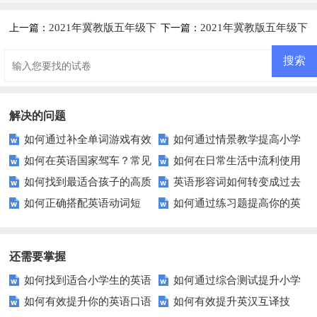
2021年冀教版五年级下
2021年冀教版五年级下
上一篇：
下一篇：
册Unit 2 Again, Please!练习题及
册Unit 2 Lesson 11练习题及答
答案
案
解决的问题
如何通过补全单词游戏有效
如何通过情景教学提高小学
如何在英语国家驾车？常见
如何在日常生活中流利使用
提高初中英语水平？
生的英语交际能力？
如何找到最适合孩子的高质
英语形容词如何转变成过去
交通规则问答
英语？这些实用短语你必须知
如何正确搭配英语动词短
如何通过练习题提高你的英
量小升初英语复习资料？
式？这里有你需要知道的一切
道！
语？实例详解助你一臂之力
语介词使用技巧？
还需要掌握
如何找到适合小学生的英语
如何通过综合测试提升小学
如何有效提升你的英语口语
如何有效提升英汉互译技
听力练习资源？
生英语听说读写技能？