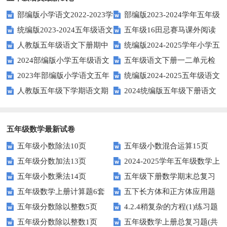
部编版小学语文2022-2023学
部编版2023-2024学年五年级
统编版2023-2024五年级语文
五年级16田忌赛马课外阅读
年上期五年级期末试题
语文下学期期末考前质量冲刺卷
人教版五年级语文下册期中
统编版2024-2025学年小学五
下册期中阶段调研卷
练习题及答案
2024部编版小学五年级语文
五年级语文下册一二单元检
试题及参考答案
年级语文上册期中试卷
2023年部编版小学语文五年
统编版2024-2025五年级语文
下学期期末测试卷
测题
人教版五年级下学期语文期
2024统编版五年级下册语文
级下册期末模拟题
第一学期期末测试卷
中测试题
第二单元达标试题
五年级数学最新试卷
五年级小数除法10页
五年级小数混合运算15页
五年级分数加法13页
2024-2025学年五年级数学上
五年级小数乘法14页
五年级下册数学期末总复习
册期末素养测评卷（考试版A4
五年级数学上册计算题6套
五下长方体和正方体应用题
题——选择题专项练习
人教版）
五年级分数除以整数5页
4.2.4稍复杂的方程(1)练习题
专项训练
五年级分数除以整数1页
五年级数学上册总复习题(共
及答案