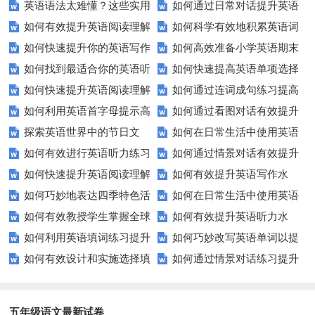
英语语法太难懂？这些实用
如何通过日常对话提升英语
表达能力？这5个技巧让你说一
巧？这些方法让你翻译更精准！
如何有效提升英语阅读理解
如何科学有效地积累英语词
技巧让你轻松掌握！
口语能力？试试这5个方法！
口流利英语！
如何快速提升你的英语写作
如何高效准备小学英语期末
能力？这些技巧让你事半功倍！
汇？
如何找到最适合你的英语听
如何快速提高英语单项选择
技巧？这些建议助你一臂之力
评估？这些技巧助你轻松过关！
如何快速提升英语阅读理解
如何通过连词成句练习提高
力测试？
题的得分？
如何利用英语首字母提示高
如何通过看图对话有效提升
能力？这些技巧你必须知道！
英语水平？
探索英语世界中的节日文
如何在日常生活中使用英语
效完成填空题？
英语口语水平？
如何有效进行英语听力练习
如何通过情景对话有效提升
化：您知道这些传统吗？
进行有效沟通？——实用英语口
如何快速提升英语阅读理解
如何有效提升英语写作水
以快速提升？
英语口语水平？
语技巧
如何巧妙地表达四季特色活
如何在日常生活中使用英语
能力？这些技巧你必须知道！
平？这里有五个实用建议！
如何有效教授学生掌握全球
如何有效提升英语听力水
动？这些建议让您的活动更加丰
进行有效问答？——实用技巧分
如何利用英语填词练习提升
如何巧妙改写英语单词以提
通用的日期表达？
平？这些测试技巧要知道！
富多彩！
享
如何有效设计和实施选择填
如何通过情景对话练习提升
词汇量？这里有5个高效方法值
升文章魅力？
空题以提升学生学习效果？
英语口语水平？
得尝试！
五年级语文最新试卷