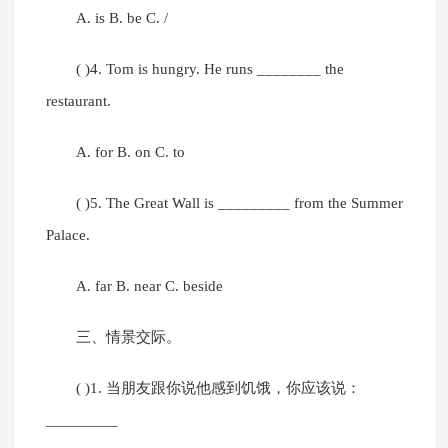
A. is B. be C. /
( )4. Tom is hungry. He runs ________ the
restaurant.
A. for B. on C. to
( )5. The Great Wall is _________ from the Summer
Palace.
A. far B. near C. beside
三、情景交际。
( )1. 当朋友跟你说他感到饥饿，你应该说：
_________