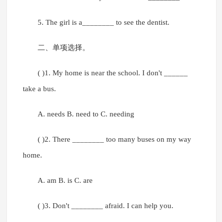
5. The girl is a________ to see the dentist.
二、单项选择。
( )1. My home is near the school. I don't ______
take a bus.
A. needs B. need to C. needing
( )2. There ________ too many buses on my way
home.
A. am B. is C. are
( )3. Don't ________ afraid. I can help you.