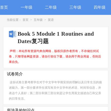
首页
一年级
二年级
三年级
四年级
当前位置：
首页
>
五年级
>
英语
Book 5 Module 1 Routines and
Dates复习题
声明：本站所有资源均来自网络，版权归原作者所有，不存储任何试
卷，只整理各网盘资源，请自行前往下载，请勿用于商业用途，否则后
果自负。
试卷简介
这份试卷主要考察学生对于中文学年学期安排的理解以及日常生活的描
述能力。第一部分要求学生填写有关中文学年的术语、时间等信息，并
表达个人喜好；第二部分和第三部分则是让学生用英文描述自己和父亲
的日常生活。
所涉及的知识点