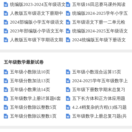
统编版2023-2024五年级语文
五年级16田忌赛马课外阅读
年上期五年级期末试题
语文下学期期末考前质量冲刺卷
人教版五年级语文下册期中
统编版2024-2025学年小学五
下册期中阶段调研卷
练习题及答案
2024部编版小学五年级语文
五年级语文下册一二单元检
试题及参考答案
年级语文上册期中试卷
2023年部编版小学语文五年
统编版2024-2025五年级语文
下学期期末测试卷
测题
人教版五年级下学期语文期
2024统编版五年级下册语文
级下册期末模拟题
第一学期期末测试卷
中测试题
第二单元达标试题
五年级数学最新试卷
五年级小数除法10页
五年级小数混合运算15页
五年级分数加法13页
2024-2025学年五年级数学上
五年级小数乘法14页
五年级下册数学期末总复习
册期末素养测评卷（考试版A4
五年级数学上册计算题6套
五下长方体和正方体应用题
题——选择题专项练习
人教版）
五年级分数除以整数5页
4.2.4稍复杂的方程(1)练习题
专项训练
五年级分数除以整数1页
五年级数学上册总复习题(共
及答案
6套)