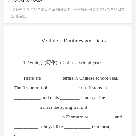
了解中文学年的学期划分及时间安排，并能够运用英文进行简单的日常
生活描述。
Module 1 Routines and Dates
1. Writing（写作）: Chinese school year
There are ________ terms in Chinese school year.
The first term is the __________ term. It starts in
___________ and ends ________ January. The
__________ term is the spring term. It
___________________ in February or __________ and
__________in July. I like ___________ term best,