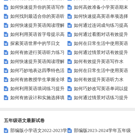
如何快速提升你的英语写作
如何高效准备小学英语期末
能力？这些技巧让你事半功倍！
汇？
如何找到最适合你的英语听
如何快速提高英语单项选择
技巧？这些建议助你一臂之力
评估？这些技巧助你轻松过关！
如何快速提升英语阅读理解
如何通过连词成句练习提高
力测试？
题的得分？
如何利用英语首字母提示高
如何通过看图对话有效提升
能力？这些技巧你必须知道！
英语水平？
探索英语世界中的节日文
如何在日常生活中使用英语
效完成填空题？
英语口语水平？
如何有效进行英语听力练习
如何通过情景对话有效提升
化：您知道这些传统吗？
进行有效沟通？——实用英语口
如何快速提升英语阅读理解
如何有效提升英语写作水
以快速提升？
英语口语水平？
语技巧
如何巧妙地表达四季特色活
如何在日常生活中使用英语
能力？这些技巧你必须知道！
平？这里有五个实用建议！
如何有效教授学生掌握全球
如何有效提升英语听力水
动？这些建议让您的活动更加丰
进行有效问答？——实用技巧分
如何利用英语填词练习提升
如何巧妙改写英语单词以提
通用的日期表达？
平？这些测试技巧要知道！
富多彩！
享
如何有效设计和实施选择填
如何通过情景对话练习提升
词汇量？这里有5个高效方法值
升文章魅力？
空题以提升学生学习效果？
英语口语水平？
得尝试！
五年级语文最新试卷
部编版小学语文2022-2023学
部编版2023-2024学年五年级