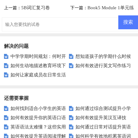
5B词汇复习卷
Book5 Module 1单元练
上一篇：
下一篇：
习题（词组、介词、回答问题）
解决的问题
中学学期时间规划：何时开
想知道孩子的学期什么时候
如何生动地描述教育环境下
如何有效进行英文写作练习
始与结束？假期如何安排？
开始和结束吗？这里告诉你所有
如何让家庭成员在日常生活
的学生日常生活？
以提升写作技巧？
你需要知道的时间点！
中更和谐？这些建议或许能帮到
你！
还需要掌握
如何找到适合小学生的英语
如何通过综合测试提升小学
如何有效提升你的英语口语
如何有效提升英汉互译技
听力练习资源？
生英语听说读写技能？
英语语法太难懂？这些实用
如何通过日常对话提升英语
表达能力？这5个技巧让你说一
巧？这些方法让你翻译更精准！
如何有效提升英语阅读理解
如何科学有效地积累英语词
技巧让你轻松掌握！
口语能力？试试这5个方法！
口流利英语！