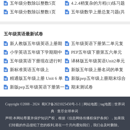
五年级分数除以整数5页
4.2.4稍复杂的方程(1)练习题
专项训练
五年级分数除以整数1页
五年级数学上册总复习题(共
及答案
6套)
五年级英语最新试卷
新人教版五年级英语上册期
五年级英语下册第二单元复
小学英语五年级下学期期中
PEP五年级下册第五六单元
中词汇复习Unit1-Unit3
习卷
五年级英语下册现在进行时
译林版五年级英语Unit2单元
书写及单词识记测试卷
练习题
新标准英语五年级上
新版五年级上册名词的单复
练习题
测试卷
精通版五年级上册 Unit 6 单
新版pep五年级上册期末综合
module2复习题
数形式复习题
新版pep五年级英语下册第一
期末测试卷
元测试
测试卷
二单元测试题(Unit1-Unit2)
Copyright ©2008 - 2024
蜀ICP备2021025450号-1-1
|
网站地图
|
tag地图
|
世界词
典 · 查尽全球单词
声明:本网站尊重并保护知识产权，根据《信息网络传播权保护条例》，如果我
们转载的作品侵犯了您的权利,请在一个月内通知我们，我们会及时删除。