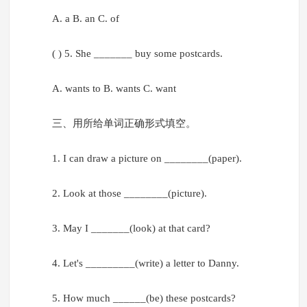
A. a B. an C. of
( ) 5. She _______ buy some postcards.
A. wants to B. wants C. want
三、用所给单词正确形式填空。
1. I can draw a picture on ________(paper).
2. Look at those ________(picture).
3. May I _______(look) at that card?
4. Let's _________(write) a letter to Danny.
5. How much ______(be) these postcards?