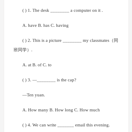
( ) 1. The desk ________ a computer on it .
A. have B. has C. having
( ) 2. This is a picture ________ my classmates（同
班同学）.
A. at B. of C. to
( ) 3. —________ is the cap?
—Ten yuan.
A. How many B. How long C. How much
( ) 4. We can write _______ email this evening.