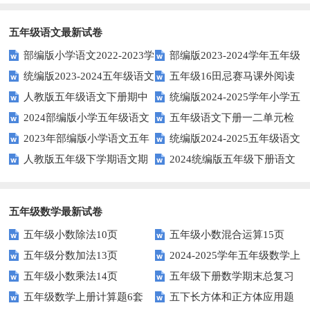
空题以提升学生学习效果？
英语口语水平？
得尝试！
五年级语文最新试卷
部编版小学语文2022-2023学
部编版2023-2024学年五年级
统编版2023-2024五年级语文
五年级16田忌赛马课外阅读
年上期五年级期末试题
语文下学期期末考前质量冲刺卷
人教版五年级语文下册期中
统编版2024-2025学年小学五
下册期中阶段调研卷
练习题及答案
2024部编版小学五年级语文
五年级语文下册一二单元检
试题及参考答案
年级语文上册期中试卷
2023年部编版小学语文五年
统编版2024-2025五年级语文
下学期期末测试卷
测题
人教版五年级下学期语文期
2024统编版五年级下册语文
级下册期末模拟题
第一学期期末测试卷
中测试题
第二单元达标试题
五年级数学最新试卷
五年级小数除法10页
五年级小数混合运算15页
五年级分数加法13页
2024-2025学年五年级数学上
五年级小数乘法14页
五年级下册数学期末总复习
册期末素养测评卷（考试版A4
五年级数学上册计算题6套
五下长方体和正方体应用题
题——选择题专项练习
人教版）