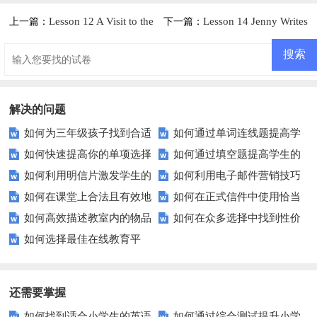
Lesson 12 A Visit to the
Lesson 14 Jenny Writes
上一篇：
下一篇：
Great Wall练习题及答案
a Postcard练习题及答案
解决的问题
如何为三年级孩子找到合适
如何通过单词连线题提高学
如何快速提高你的单项选择
如何通过填空题提高学生的
的英语综合试卷？
生的词汇记忆效果？
如何利用明信片激发学生的
如何利用电子邮件营销技巧
题得分？这里有你需要知道的一
参与度？
如何在课堂上合法且有效地
如何在正式信件中使用恰当
写作兴趣？——探索创意写作的
提升您的销售业绩？
切！
如何高效描述教室内的物品
如何在众多选择中找到性价
使用图片资源？
的开头和结尾用语？
新方法
如何选择最佳在线教育平
位置？
比最高的智能手表？——揭秘影
台？
响价格的关键因素
还需要掌握
如何找到适合小学生的英语
如何通过综合测试提升小学