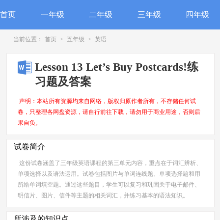
首页
一年级
二年级
三年级
四年级
当前位置：
首页
>
五年级
>
英语
Lesson 13 Let’s Buy Postcards!练
习题及答案
声明：本站所有资源均来自网络，版权归原作者所有，不存储任何试
卷，只整理各网盘资源，请自行前往下载，请勿用于商业用途，否则后
果自负。
试卷简介
这份试卷涵盖了三年级英语课程的第三单元内容，重点在于词汇辨析、
单项选择以及语法运用。试卷包括图片与单词连线题、单项选择题和用
所给单词填空题。通过这些题目，学生可以复习和巩固关于电子邮件、
明信片、图片、信件等主题的相关词汇，并练习基本的语法知识。
所涉及的知识点