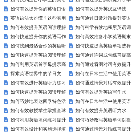
如何有效提升你的英语口语
如何有效提升英汉互译技
听力练习资源？
生英语听说读写技能？
英语语法太难懂？这些实用
如何通过日常对话提升英语
表达能力？这5个技巧让你说一
巧？这些方法让你翻译更精准！
如何有效提升英语阅读理解
如何科学有效地积累英语词
技巧让你轻松掌握！
口语能力？试试这5个方法！
口流利英语！
如何快速提升你的英语写作
如何高效准备小学英语期末
能力？这些技巧让你事半功倍！
汇？
如何找到最适合你的英语听
如何快速提高英语单项选择
技巧？这些建议助你一臂之力
评估？这些技巧助你轻松过关！
如何快速提升英语阅读理解
如何通过连词成句练习提高
力测试？
题的得分？
如何利用英语首字母提示高
如何通过看图对话有效提升
能力？这些技巧你必须知道！
英语水平？
探索英语世界中的节日文
如何在日常生活中使用英语
效完成填空题？
英语口语水平？
如何有效进行英语听力练习
如何通过情景对话有效提升
化：您知道这些传统吗？
进行有效沟通？——实用英语口
如何快速提升英语阅读理解
如何有效提升英语写作水
以快速提升？
英语口语水平？
语技巧
如何巧妙地表达四季特色活
如何在日常生活中使用英语
能力？这些技巧你必须知道！
平？这里有五个实用建议！
如何有效教授学生掌握全球
如何有效提升英语听力水
动？这些建议让您的活动更加丰
进行有效问答？——实用技巧分
如何利用英语填词练习提升
如何巧妙改写英语单词以提
通用的日期表达？
平？这些测试技巧要知道！
富多彩！
享
如何有效设计和实施选择填
如何通过情景对话练习提升
词汇量？这里有5个高效方法值
升文章魅力？