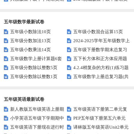
中测试题
第二单元达标试题
五年级数学最新试卷
五年级小数除法10页
五年级小数混合运算15页
五年级分数加法13页
2024-2025学年五年级数学上
五年级小数乘法14页
五年级下册数学期末总复习
册期末素养测评卷（考试版A4
五年级数学上册计算题6套
五下长方体和正方体应用题
题——选择题专项练习
人教版）
五年级分数除以整数5页
4.2.4稍复杂的方程(1)练习题
专项训练
五年级分数除以整数1页
五年级数学上册总复习题(共
及答案
6套)
五年级英语最新试卷
新人教版五年级英语上册期
五年级英语下册第二单元复
小学英语五年级下学期期中
PEP五年级下册第五六单元
中词汇复习Unit1-Unit3
习卷
五年级英语下册现在进行时
译林版五年级英语Unit2单元
书写及单词识记测试卷
练习题