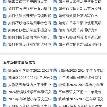
探索英语世界中的节日文
如何在日常生活中使用英语
效完成填空题？
英语口语水平？
如何有效进行英语听力练习
如何通过情景对话有效提升
化：您知道这些传统吗？
进行有效沟通？——实用英语口
如何快速提升英语阅读理解
如何有效提升英语写作水
以快速提升？
英语口语水平？
语技巧
如何巧妙地表达四季特色活
如何在日常生活中使用英语
能力？这些技巧你必须知道！
平？这里有五个实用建议！
如何有效教授学生掌握全球
如何有效提升英语听力水
动？这些建议让您的活动更加丰
进行有效问答？——实用技巧分
如何利用英语填词练习提升
如何巧妙改写英语单词以提
通用的日期表达？
平？这些测试技巧要知道！
富多彩！
享
如何有效设计和实施选择填
如何通过情景对话练习提升
词汇量？这里有5个高效方法值
升文章魅力？
空题以提升学生学习效果？
英语口语水平？
得尝试！
五年级语文最新试卷
部编版小学语文2022-2023学
部编版2023-2024学年五年级
统编版2023-2024五年级语文
五年级16田忌赛马课外阅读
年上期五年级期末试题
语文下学期期末考前质量冲刺卷
人教版五年级语文下册期中
统编版2024-2025学年小学五
下册期中阶段调研卷
练习题及答案
2024部编版小学五年级语文
五年级语文下册一二单元检
试题及参考答案
年级语文上册期中试卷
2023年部编版小学语文五年
统编版2024-2025五年级语文
下学期期末测试卷
测题
人教版五年级下学期语文期
2024统编版五年级下册语文
级下册期末模拟题
第一学期期末测试卷