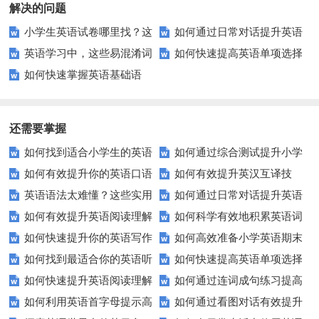
解决的问题
小学生英语试卷哪里找？这
如何通过日常对话提升英语
英语学习中，这些易混淆词
如何快速提高英语单项选择
些优质资源别错过！
口语能力？试试这5个方法！
如何快速掌握英语基础语
汇你分得清吗？
题的得分？
法？这些技巧让你不再迷茫！
还需要掌握
如何找到适合小学生的英语
如何通过综合测试提升小学
如何有效提升你的英语口语
如何有效提升英汉互译技
听力练习资源？
生英语听说读写技能？
英语语法太难懂？这些实用
如何通过日常对话提升英语
表达能力？这5个技巧让你说一
巧？这些方法让你翻译更精准！
如何有效提升英语阅读理解
如何科学有效地积累英语词
技巧让你轻松掌握！
口语能力？试试这5个方法！
口流利英语！
如何快速提升你的英语写作
如何高效准备小学英语期末
能力？这些技巧让你事半功倍！
汇？
如何找到最适合你的英语听
如何快速提高英语单项选择
技巧？这些建议助你一臂之力
评估？这些技巧助你轻松过关！
如何快速提升英语阅读理解
如何通过连词成句练习提高
力测试？
题的得分？
如何利用英语首字母提示高
如何通过看图对话有效提升
能力？这些技巧你必须知道！
英语水平？