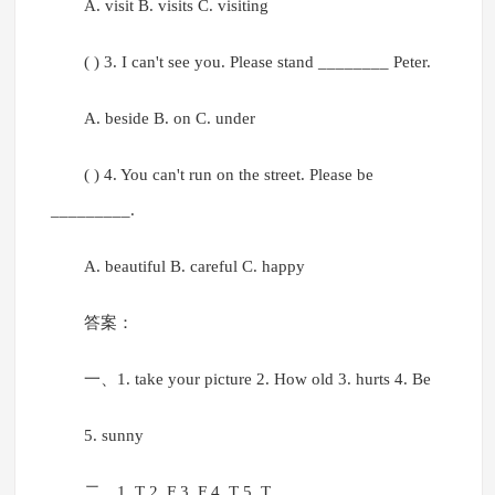
A. visit B. visits C. visiting
( ) 3. I can't see you. Please stand ________ Peter.
A. beside B. on C. under
( ) 4. You can't run on the street. Please be
_________.
A. beautiful B. careful C. happy
答案：
一、1. take your picture 2. How old 3. hurts 4. Be
5. sunny
二、1. T 2. F 3. F 4. T 5. T