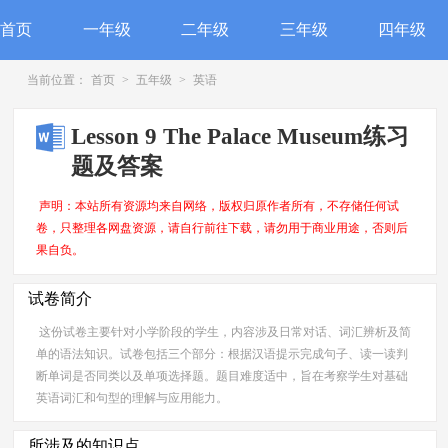
首页
一年级
二年级
三年级
四年级
当前位置：
首页
>
五年级
>
英语
Lesson 9 The Palace Museum练习
题及答案
声明：本站所有资源均来自网络，版权归原作者所有，不存储任何试
卷，只整理各网盘资源，请自行前往下载，请勿用于商业用途，否则后
果自负。
试卷简介
这份试卷主要针对小学阶段的学生，内容涉及日常对话、词汇辨析及简
单的语法知识。试卷包括三个部分：根据汉语提示完成句子、读一读判
断单词是否同类以及单项选择题。题目难度适中，旨在考察学生对基础
英语词汇和句型的理解与应用能力。
所涉及的知识点