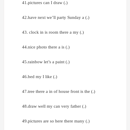
41.pictures can I draw (.)
42.have next we’ll party Sunday a (.)
43. clock in is room there a my (.)
44.nice photo there a is (.)
45.rainbow let’s a paint (.)
46.bed my I like (.)
47.tree there a in of house front is the (.)
48.draw well my can very father (.)
49.pictures are so here there many (.)