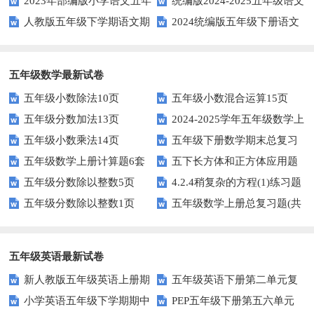
2023年部编版小学语文五年
统编版2024-2025五年级语文
下学期期末测试卷
测题
人教版五年级下学期语文期
2024统编版五年级下册语文
级下册期末模拟题
第一学期期末测试卷
中测试题
第二单元达标试题
五年级数学最新试卷
五年级小数除法10页
五年级小数混合运算15页
五年级分数加法13页
2024-2025学年五年级数学上
五年级小数乘法14页
五年级下册数学期末总复习
册期末素养测评卷（考试版A4
五年级数学上册计算题6套
五下长方体和正方体应用题
题——选择题专项练习
人教版）
五年级分数除以整数5页
4.2.4稍复杂的方程(1)练习题
专项训练
五年级分数除以整数1页
五年级数学上册总复习题(共
及答案
6套)
五年级英语最新试卷
新人教版五年级英语上册期
五年级英语下册第二单元复
小学英语五年级下学期期中
PEP五年级下册第五六单元
中词汇复习Unit1-Unit3
习卷