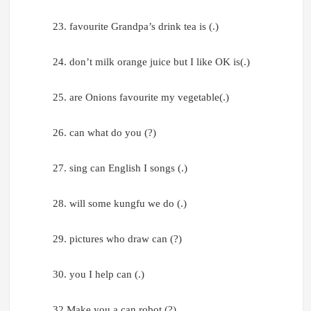
23. favourite Grandpa’s drink tea is (.)
24. don’t milk orange juice but I like OK is(.)
25. are Onions favourite my vegetable(.)
26. can what do you (?)
27. sing can English I songs (.)
28. will some kungfu we do (.)
29. pictures who draw can (?)
30. you I help can (.)
32.Make you a can robot (?)