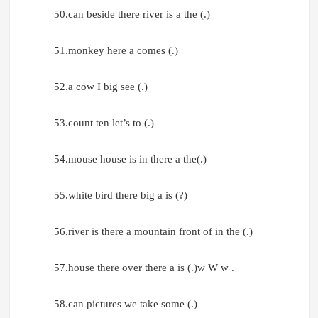
50.can beside there river is a the (.)
51.monkey here a comes (.)
52.a cow I big see (.)
53.count ten let’s to (.)
54.mouse house is in there a the(.)
55.white bird there big a is (?)
56.river is there a mountain front of in the (.)
57.house there over there a is (.)w W w .
58.can pictures we take some (.)