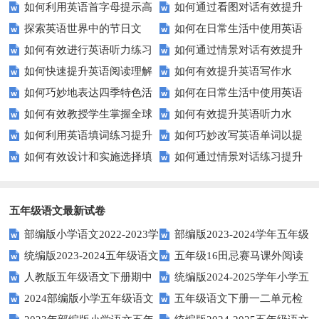
如何利用英语首字母提示高
如何通过看图对话有效提升
能力？这些技巧你必须知道！
英语水平？
探索英语世界中的节日文
如何在日常生活中使用英语
效完成填空题？
英语口语水平？
如何有效进行英语听力练习
如何通过情景对话有效提升
化：您知道这些传统吗？
进行有效沟通？——实用英语口
如何快速提升英语阅读理解
如何有效提升英语写作水
以快速提升？
英语口语水平？
语技巧
如何巧妙地表达四季特色活
如何在日常生活中使用英语
能力？这些技巧你必须知道！
平？这里有五个实用建议！
如何有效教授学生掌握全球
如何有效提升英语听力水
动？这些建议让您的活动更加丰
进行有效问答？——实用技巧分
如何利用英语填词练习提升
如何巧妙改写英语单词以提
通用的日期表达？
平？这些测试技巧要知道！
富多彩！
享
如何有效设计和实施选择填
如何通过情景对话练习提升
词汇量？这里有5个高效方法值
升文章魅力？
空题以提升学生学习效果？
英语口语水平？
得尝试！
五年级语文最新试卷
部编版小学语文2022-2023学
部编版2023-2024学年五年级
统编版2023-2024五年级语文
五年级16田忌赛马课外阅读
年上期五年级期末试题
语文下学期期末考前质量冲刺卷
人教版五年级语文下册期中
统编版2024-2025学年小学五
下册期中阶段调研卷
练习题及答案
2024部编版小学五年级语文
五年级语文下册一二单元检
试题及参考答案
年级语文上册期中试卷