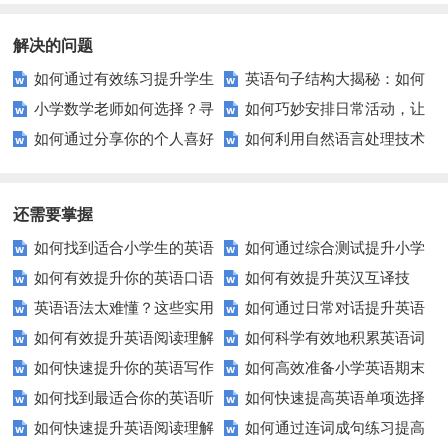
解决的问题
如何通过有效练习提升学生
英语句子结构大揭秘：如何
小学数学老师如何选择？寻
如何巧妙安排日常活动，让
的连词成句能力？
构建正确的句子？
如何通过分享你的个人喜好
如何利用自然语言处理技术
找最佳教学伙伴
生活更高效？
来吸引更多读者？
实现高效句子理解和生成？
还需要掌握
如何找到适合小学生的英语
如何通过综合测试提升小学
如何有效提升你的英语口语
如何有效提升英汉互译技
听力练习资源？
生英语听说读写技能？
英语语法太难懂？这些实用
如何通过日常对话提升英语
表达能力？这5个技巧让你说一
巧？这些方法让你翻译更精准！
如何有效提升英语阅读理解
如何科学有效地积累英语词
技巧让你轻松掌握！
口语能力？试试这5个方法！
口流利英语！
如何快速提升你的英语写作
如何高效准备小学英语期末
能力？这些技巧让你事半功倍！
汇？
如何找到最适合你的英语听
如何快速提高英语单项选择
技巧？这些建议助你一臂之力
评估？这些技巧助你轻松过关！
如何快速提升英语阅读理解
如何通过连词成句练习提高
力测试？
题的得分？