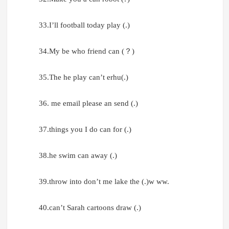
33.I’ll football today play (.)
34.My be who friend can (？)
35.The he play can’t erhu(.)
36. me email please an send (.)
37.things you I do can for (.)
38.he swim can away (.)
39.throw into don’t me lake the (.)w ww.
40.can’t Sarah cartoons draw (.)