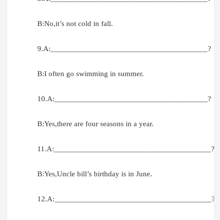
B:No,it’s not cold in fall.
9.A:________________________________________?
B:I often go swimming in summer.
10.A:_______________________________________?
B:Yes,there are four seasons in a year.
11.A:________________________________________?
B:Yes,Uncle bill’s birthday is in June.
12.A:________________________________________?