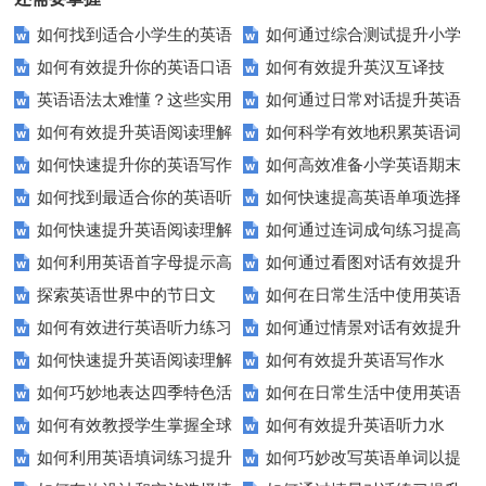
如何找到适合小学生的英语
如何通过综合测试提升小学
如何有效提升你的英语口语
如何有效提升英汉互译技
听力练习资源？
生英语听说读写技能？
英语语法太难懂？这些实用
如何通过日常对话提升英语
表达能力？这5个技巧让你说一
巧？这些方法让你翻译更精准！
如何有效提升英语阅读理解
如何科学有效地积累英语词
技巧让你轻松掌握！
口语能力？试试这5个方法！
口流利英语！
如何快速提升你的英语写作
如何高效准备小学英语期末
能力？这些技巧让你事半功倍！
汇？
如何找到最适合你的英语听
如何快速提高英语单项选择
技巧？这些建议助你一臂之力
评估？这些技巧助你轻松过关！
如何快速提升英语阅读理解
如何通过连词成句练习提高
力测试？
题的得分？
如何利用英语首字母提示高
如何通过看图对话有效提升
能力？这些技巧你必须知道！
英语水平？
探索英语世界中的节日文
如何在日常生活中使用英语
效完成填空题？
英语口语水平？
如何有效进行英语听力练习
如何通过情景对话有效提升
化：您知道这些传统吗？
进行有效沟通？——实用英语口
如何快速提升英语阅读理解
如何有效提升英语写作水
以快速提升？
英语口语水平？
语技巧
如何巧妙地表达四季特色活
如何在日常生活中使用英语
能力？这些技巧你必须知道！
平？这里有五个实用建议！
如何有效教授学生掌握全球
如何有效提升英语听力水
动？这些建议让您的活动更加丰
进行有效问答？——实用技巧分
如何利用英语填词练习提升
如何巧妙改写英语单词以提
通用的日期表达？
平？这些测试技巧要知道！
富多彩！
享