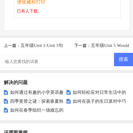
便收藏和打印
已有
人下载。
五年级Unit 1-Unit 3句
五年级Unit 5 Would
上一篇：
下一篇：
型练习1
you like to go with us知识点及
练习题
解决的问题
如何通过有趣的小学英语趣
如何轻松应对日常生活中的
四季更替之谜：探索春夏秋
如何在孩子的生日派对中巧
味练习提升孩子的英语水平？
小麻烦？——实用技巧大公开
如何在春季组织一场难忘的
冬的秘密
妙融入教育元素？
户外探险活动？
还需要掌握