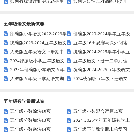
如何有效设计和实施选择填
如何通过情景对话练习提升
词汇量？这里有5个高效方法值
升文章魅力？
空题以提升学生学习效果？
英语口语水平？
得尝试！
五年级语文最新试卷
部编版小学语文2022-2023学
部编版2023-2024学年五年级
统编版2023-2024五年级语文
五年级16田忌赛马课外阅读
年上期五年级期末试题
语文下学期期末考前质量冲刺卷
人教版五年级语文下册期中
统编版2024-2025学年小学五
下册期中阶段调研卷
练习题及答案
2024部编版小学五年级语文
五年级语文下册一二单元检
试题及参考答案
年级语文上册期中试卷
2023年部编版小学语文五年
统编版2024-2025五年级语文
下学期期末测试卷
测题
人教版五年级下学期语文期
2024统编版五年级下册语文
级下册期末模拟题
第一学期期末测试卷
中测试题
第二单元达标试题
五年级数学最新试卷
五年级小数除法10页
五年级小数混合运算15页
五年级分数加法13页
2024-2025学年五年级数学上
五年级小数乘法14页
五年级下册数学期末总复习
册期末素养测评卷（考试版A4