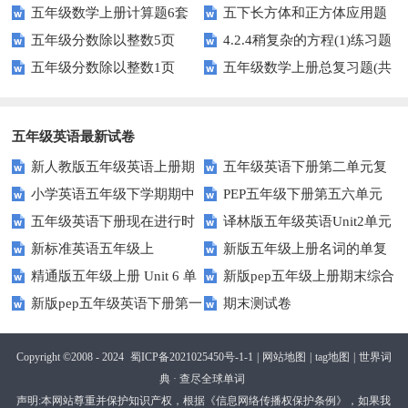
五年级数学上册计算题6套
五下长方体和正方体应用题
题——选择题专项练习
人教版）
五年级分数除以整数5页
4.2.4稍复杂的方程(1)练习题
专项训练
五年级分数除以整数1页
五年级数学上册总复习题(共
及答案
6套)
五年级英语最新试卷
新人教版五年级英语上册期
五年级英语下册第二单元复
小学英语五年级下学期期中
PEP五年级下册第五六单元
中词汇复习Unit1-Unit3
习卷
五年级英语下册现在进行时
译林版五年级英语Unit2单元
书写及单词识记测试卷
练习题
新标准英语五年级上
新版五年级上册名词的单复
练习题
测试卷
精通版五年级上册 Unit 6 单
新版pep五年级上册期末综合
module2复习题
数形式复习题
新版pep五年级英语下册第一
期末测试卷
元测试
测试卷
二单元测试题(Unit1-Unit2)
Copyright ©2008 - 2024
蜀ICP备2021025450号-1-1
|
网站地图
|
tag地图
|
世界词
典 · 查尽全球单词
声明:本网站尊重并保护知识产权，根据《信息网络传播权保护条例》，如果我