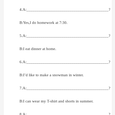
4.A:________________________________________?
B:Yes,I do homework at 7:30.
5.A:________________________________________?
B:I eat dinner at home.
6.A:________________________________________?
B:I’d like to make a snowman in winter.
7.A:________________________________________?
B:I can wear my T-shirt and shorts in summer.
8.A:________________________________________?