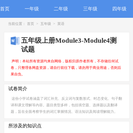
首页
一年级
二年级
三年级
四年级
当前位置：
首页
>
五年级
>
英语
五年级上册Module3-Module4测
试题
声明：本站所有资源均来自网络，版权归原作者所有，不存储任何试
卷，只整理各网盘资源，请自行前往下载，请勿用于商业用途，否则后
果自负。
试卷简介
这份小学试卷涵盖了词汇补充、反义词与复数形式、时态变化、句子翻
译和课文理解等内容。题目类型多样，包括填空题、选择题以及翻译
题，旨在全面考察学生的词汇掌握情况、语法知识及阅读理解能力。
所涉及的知识点