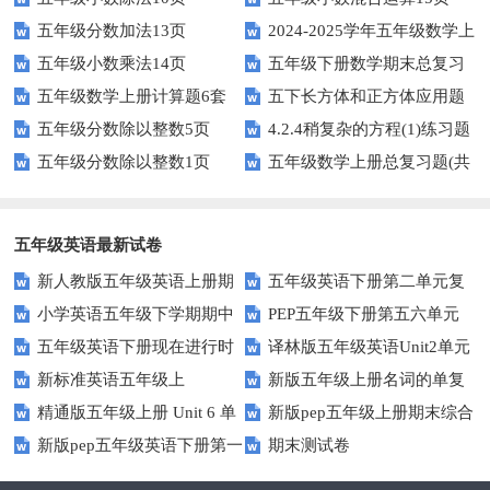
五年级分数加法13页
2024-2025学年五年级数学上
五年级小数乘法14页
五年级下册数学期末总复习
册期末素养测评卷（考试版A4
五年级数学上册计算题6套
五下长方体和正方体应用题
题——选择题专项练习
人教版）
五年级分数除以整数5页
4.2.4稍复杂的方程(1)练习题
专项训练
五年级分数除以整数1页
五年级数学上册总复习题(共
及答案
6套)
五年级英语最新试卷
新人教版五年级英语上册期
五年级英语下册第二单元复
小学英语五年级下学期期中
PEP五年级下册第五六单元
中词汇复习Unit1-Unit3
习卷
五年级英语下册现在进行时
译林版五年级英语Unit2单元
书写及单词识记测试卷
练习题
新标准英语五年级上
新版五年级上册名词的单复
练习题
测试卷
精通版五年级上册 Unit 6 单
新版pep五年级上册期末综合
module2复习题
数形式复习题
新版pep五年级英语下册第一
期末测试卷
元测试
测试卷
二单元测试题(Unit1-Unit2)