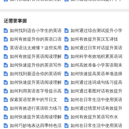
题？这里有5个技巧助你一臂之
生英语听说读写技能？
力
还需要掌握
如何找到适合小学生的英语
如何通过综合测试提升小学
如何有效提升你的英语口语
如何有效提升英汉互译技
听力练习资源？
生英语听说读写技能？
英语语法太难懂？这些实用
如何通过日常对话提升英语
表达能力？这5个技巧让你说一
巧？这些方法让你翻译更精准！
如何有效提升英语阅读理解
如何科学有效地积累英语词
技巧让你轻松掌握！
口语能力？试试这5个方法！
口流利英语！
如何快速提升你的英语写作
如何高效准备小学英语期末
能力？这些技巧让你事半功倍！
汇？
如何找到最适合你的英语听
如何快速提高英语单项选择
技巧？这些建议助你一臂之力
评估？这些技巧助你轻松过关！
如何快速提升英语阅读理解
如何通过连词成句练习提高
力测试？
题的得分？
如何利用英语首字母提示高
如何通过看图对话有效提升
能力？这些技巧你必须知道！
英语水平？
探索英语世界中的节日文
如何在日常生活中使用英语
效完成填空题？
英语口语水平？
如何有效进行英语听力练习
如何通过情景对话有效提升
化：您知道这些传统吗？
进行有效沟通？——实用英语口
如何快速提升英语阅读理解
如何有效提升英语写作水
以快速提升？
英语口语水平？
语技巧
如何巧妙地表达四季特色活
如何在日常生活中使用英语
能力？这些技巧你必须知道！
平？这里有五个实用建议！