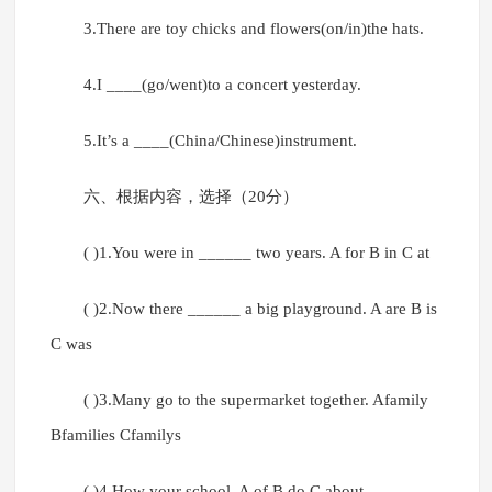
3.There are toy chicks and flowers(on/in)the hats.
4.I ____(go/went)to a concert yesterday.
5.It’s a ____(China/Chinese)instrument.
六、根据内容，选择（20分）
( )1.You were in ______ two years. A for B in C at
( )2.Now there ______ a big playground. A are B is
C was
( )3.Many go to the supermarket together. Afamily
Bfamilies Cfamilys
( )4.How your school. A of B do C about