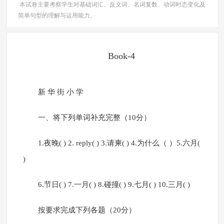
本试卷主要考察学生对基础词汇、反义词、名词复数、动词时态变化及
简单句型的理解与运用能力。
Book-4
新 华 街 小 学
一、将下列单词补充完整（10分）
1.夜晚( ) 2. reply( ) 3.请柬( ) 4.为什么（ ）5.六月(
)
6.节日( ) 7.一月( ) 8.碰撞( ) 9.七月( ) 10.三月( )
按要求完成下列各题（20分）