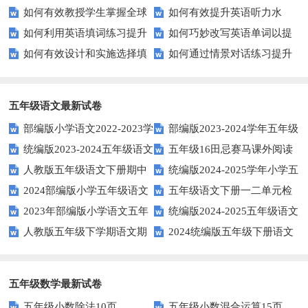
如何有效教授学生掌握全球
如何有效提升英语听力水
动？这些建议让您的活动更加丰
进行有效问答？——实用技巧分
如何利用英语填词练习提升
如何巧妙改写英语单词以提
通用的日期表达？
平？这些测试技巧要知道！
富多彩！
享
如何有效设计和实施选择填
如何通过情景对话练习提升
词汇量？这里有5个高效方法值
升文章魅力？
空题以提升学生学习效果？
英语口语水平？
得尝试！
五年级语文最新试卷
部编版小学语文2022-2023学
部编版2023-2024学年五年级
统编版2023-2024五年级语文
五年级16田忌赛马课外阅读
年上期五年级期末试题
语文下学期期末考前质量冲刺卷
人教版五年级语文下册期中
统编版2024-2025学年小学五
下册期中阶段调研卷
练习题及答案
2024部编版小学五年级语文
五年级语文下册一二单元检
试题及参考答案
年级语文上册期中试卷
2023年部编版小学语文五年
统编版2024-2025五年级语文
下学期期末测试卷
测题
人教版五年级下学期语文期
2024统编版五年级下册语文
级下册期末模拟题
第一学期期末测试卷
中测试题
第二单元达标试题
五年级数学最新试卷
五年级小数除法10页
五年级小数混合运算15页