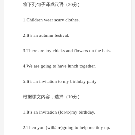
将下列句子译成汉语（20分）
1.Children wear scary clothes.
2.It’s an autumn festival.
3.There are toy chicks and flowers on the hats.
4.We are going to have lunch together.
5.It’s an invitation to my birthday party.
根据课文内容，选择（10分）
1.It’s an invitation (for/to)my birthday.
2.Then you (will/are)going to help me tidy up.