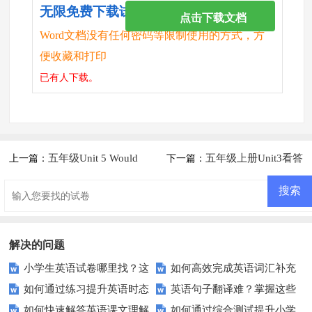
无限免费下载试卷
点击下载文档
Word文档没有任何密码等限制使用的方式，方
便收藏和打印
已有
人下载。
五年级Unit 5 Would
五年级上册Unit3看答
上一篇：
下一篇：
you like to go with us知识点及
句写问句
练习题
解决的问题
小学生英语试卷哪里找？这
如何高效完成英语词汇补充
如何通过练习提升英语时态
英语句子翻译难？掌握这些
些优质资源别错过！
题？这里有你需要的所有技巧！
如何快速解答英语课文理解
如何通过综合测试提升小学
运用能力？
技巧让你轻松应对！