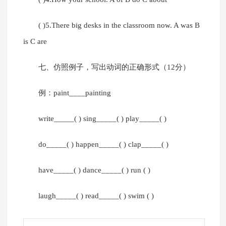
( )5.There big desks in the classroom now. A was B
is C are
七、仿照例子，写出动词的正确形式（12分）
例：paint____painting
write_____( ) sing_____( ) play_____( )
do_____( ) happen_____( ) clap_____( )
have_____( ) dance_____( ) run ( )
laugh_____( ) read_____( ) swim ( )