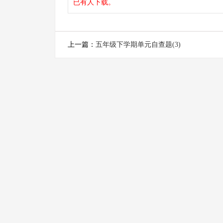
已有
人下载。
上一篇：
五年级下学期单元自查题(3)