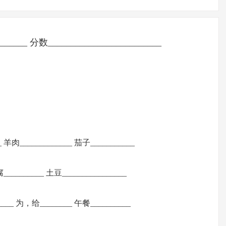
______ 分数_________________________
 羊肉_____________ 茄子___________
__________ 土豆________________
____ 为，给________ 午餐__________