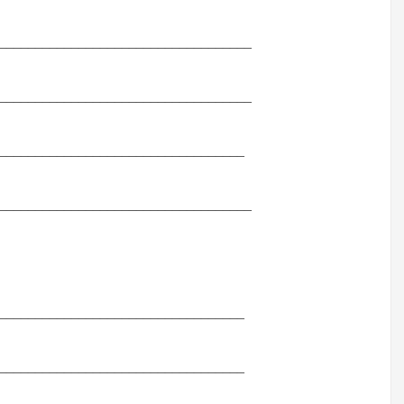
_____________________________
_______________________________
____________________________
_________________________________
__________________________________
_______________________________