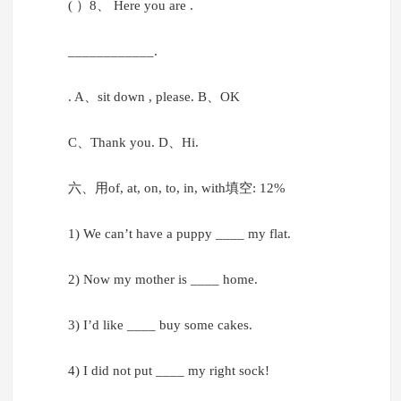
( ）8、 Here you are .
____________.
. A、sit down , please. B、OK
C、Thank you. D、Hi.
六、用of, at, on, to, in, with填空: 12%
1) We can’t have a puppy ____ my flat.
2) Now my mother is ____ home.
3) I’d like ____ buy some cakes.
4) I did not put ____ my right sock!