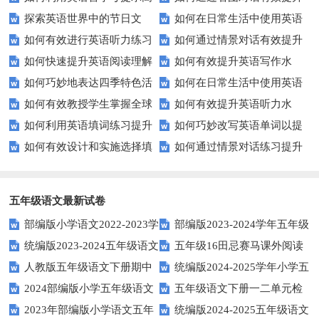
探索英语世界中的节日文
如何在日常生活中使用英语
效完成填空题？
英语口语水平？
如何有效进行英语听力练习
如何通过情景对话有效提升
化：您知道这些传统吗？
进行有效沟通？——实用英语口
如何快速提升英语阅读理解
如何有效提升英语写作水
以快速提升？
英语口语水平？
语技巧
如何巧妙地表达四季特色活
如何在日常生活中使用英语
能力？这些技巧你必须知道！
平？这里有五个实用建议！
如何有效教授学生掌握全球
如何有效提升英语听力水
动？这些建议让您的活动更加丰
进行有效问答？——实用技巧分
如何利用英语填词练习提升
如何巧妙改写英语单词以提
通用的日期表达？
平？这些测试技巧要知道！
富多彩！
享
如何有效设计和实施选择填
如何通过情景对话练习提升
词汇量？这里有5个高效方法值
升文章魅力？
空题以提升学生学习效果？
英语口语水平？
得尝试！
五年级语文最新试卷
部编版小学语文2022-2023学
部编版2023-2024学年五年级
统编版2023-2024五年级语文
五年级16田忌赛马课外阅读
年上期五年级期末试题
语文下学期期末考前质量冲刺卷
人教版五年级语文下册期中
统编版2024-2025学年小学五
下册期中阶段调研卷
练习题及答案
2024部编版小学五年级语文
五年级语文下册一二单元检
试题及参考答案
年级语文上册期中试卷
2023年部编版小学语文五年
统编版2024-2025五年级语文
下学期期末测试卷
测题