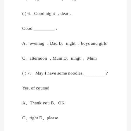
( ) 6、Good night ，dear .
Good _________ .
A、evening ，Dad B、night ，boys and girls
C、afternoon ，Mum D、ningt ， Mum
( ) 7、 May I have some noodles, _________?
Yes, of course!
A、Thank you B、OK
C、right D、please