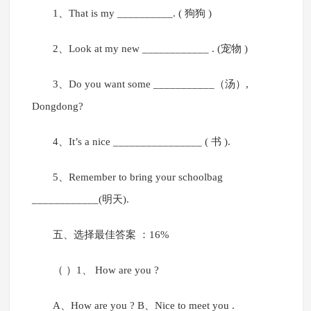
1、That is my __________. ( 狗狗 )
2、Look at my new ____________ . (宠物 )
3、Do you want some ___________（汤）,
Dongdong?
4、It’s a nice ________________ ( 书 ).
5、Remember to bring your schoolbag
____________(明天).
五、选择最佳答案 ：16%
（ ）1、 How are you ?
A、How are you ? B、Nice to meet you .