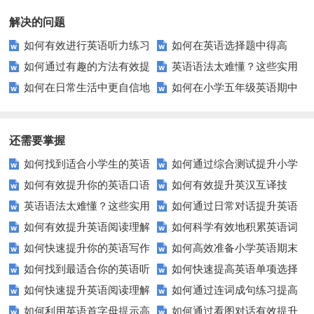
解决的问题
如何有效进行英语听力练习
如何在英语选择题中得高
如何通过有趣的方法有效提
英语语法太难懂？这些实用
以快速提升？
分？这里有你需要的所有技巧！
如何在日常生活中更自信地
如何在小学五年级英语期中
升英语拼写水平？
技巧让你轻松掌握！
使用英语交际？
测试中取得高分？
还需要掌握
如何找到适合小学生的英语
如何通过综合测试提升小学
如何有效提升你的英语口语
如何有效提升英汉互译技
听力练习资源？
生英语听说读写技能？
英语语法太难懂？这些实用
如何通过日常对话提升英语
表达能力？这5个技巧让你说一
巧？这些方法让你翻译更精准！
如何有效提升英语阅读理解
如何科学有效地积累英语词
技巧让你轻松掌握！
口语能力？试试这5个方法！
口流利英语！
如何快速提升你的英语写作
如何高效准备小学英语期末
能力？这些技巧让你事半功倍！
汇？
如何找到最适合你的英语听
如何快速提高英语单项选择
技巧？这些建议助你一臂之力
评估？这些技巧助你轻松过关！
如何快速提升英语阅读理解
如何通过连词成句练习提高
力测试？
题的得分？
如何利用英语首字母提示高
如何通过看图对话有效提升
能力？这些技巧你必须知道！
英语水平？