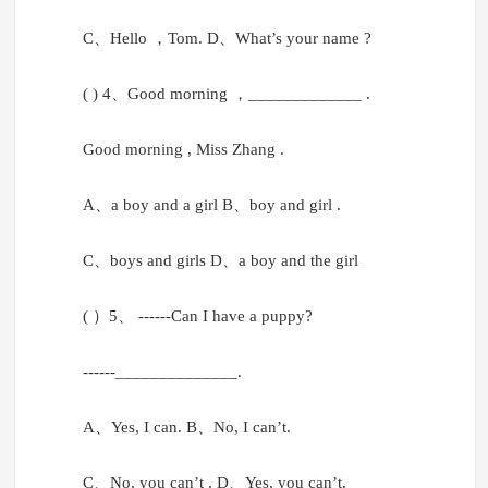
C、Hello ，Tom. D、What’s your name ?
( ) 4、Good morning ，_____________ .
Good morning , Miss Zhang .
A、a boy and a girl B、boy and girl .
C、boys and girls D、a boy and the girl
( ）5、 ------Can I have a puppy?
------______________.
A、Yes, I can. B、No, I can’t.
C、No, you can’t . D、Yes, you can’t.