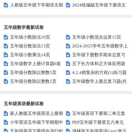
人教版五年级下学期语文期
2024统编版五年级下册语文
级下册期末模拟题
第一学期期末测试卷
中测试题
第二单元达标试题
五年级数学最新试卷
五年级小数除法10页
五年级小数混合运算15页
五年级分数加法13页
2024-2025学年五年级数学上
五年级小数乘法14页
五年级下册数学期末总复习
册期末素养测评卷（考试版A4
五年级数学上册计算题6套
五下长方体和正方体应用题
题——选择题专项练习
人教版）
五年级分数除以整数5页
4.2.4稍复杂的方程(1)练习题
专项训练
五年级分数除以整数1页
五年级数学上册总复习题(共
及答案
6套)
五年级英语最新试卷
新人教版五年级英语上册期
五年级英语下册第二单元复
小学英语五年级下学期期中
PEP五年级下册第五六单元
中词汇复习Unit1-Unit3
习卷
五年级英语下册现在进行时
译林版五年级英语Unit2单元
书写及单词识记测试卷
练习题