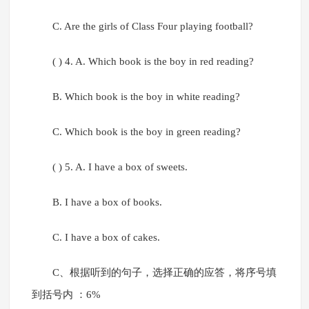
C. Are the girls of Class Four playing football?
( ) 4. A. Which book is the boy in red reading?
B. Which book is the boy in white reading?
C. Which book is the boy in green reading?
( ) 5. A. I have a box of sweets.
B. I have a box of books.
C. I have a box of cakes.
C、根据听到的句子，选择正确的应答，将序号填
到括号内 ：6%