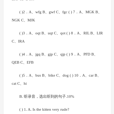
( )2．A、wfg B、gwf C、fgc ( ) 7．A、MGK B、
NGK C、MJK
( )3．A、oqt B、uqt C、qot ( ) 8．A、RIL B、LIR
C、IRA
( )4．A、jgq B、gjp C、qjp ( ) 9．A、PFD B、
QEB C、EFB
( )5．A、bus B、bike C、dog ( ) 10．A、car B、
cat C、hi
B. 听录音，选出听到的句子.10%
( ) 1. A. Is the kitten very rude?