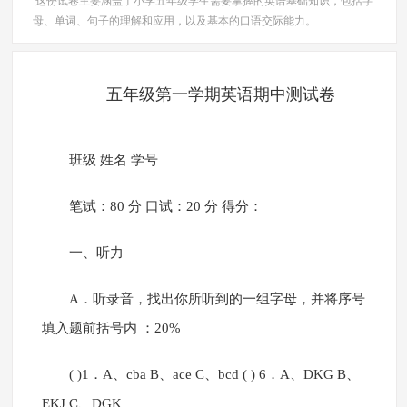
这份试卷主要涵盖了小学五年级学生需要掌握的英语基础知识，包括字
母、单词、句子的理解和应用，以及基本的口语交际能力。
五年级第一学期英语期中测试卷
班级 姓名 学号
笔试：80 分 口试：20 分 得分：
一、听力
A．听录音，找出你所听到的一组字母，并将序号
填入题前括号内 ：20%
( )1．A、cba B、ace C、bcd ( ) 6．A、DKG B、
EKJ C、DGK