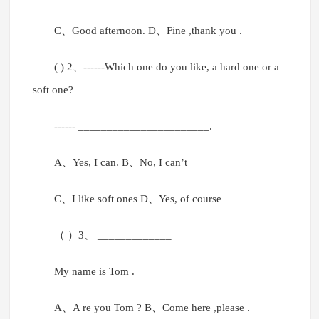
C、Good afternoon. D、Fine ,thank you .
( ) 2、------Which one do you like, a hard one or a
soft one?
------ _______________________.
A、Yes, I can. B、No, I can’t
C、I like soft ones D、Yes, of course
（ ）3、 _____________
My name is Tom .
A、A re you Tom ? B、Come here ,please .