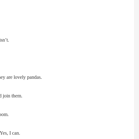
sn’t.
ey are lovely pandas.
d join them.
room.
 Yes, I can.