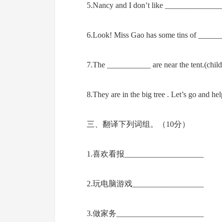
5.Nancy and I don’t like ______________
6.Look! Miss Gao has some tins of ______
7.The ___________ are near the tent.(child
8.They are in the big tree . Let’s go and h
三、翻译下列词组。（10分）
1.喜欢看报____________________
2.玩电脑游戏__________________
3.做家务______________________