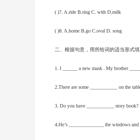
( )7. A.ride B.ring C. with D.milk
( )8. A.home B.go C.oval D. song
二、根据句意，用所给词的适当形式填
1. I ______ a new mask . My brother ____
2.There are some ___________ on the table
3. Do you have ___________ story book? 
4.He’s ______________ the windows and d