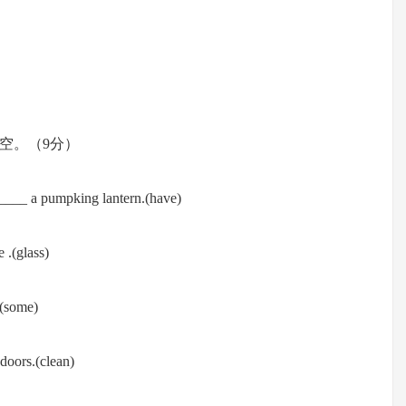
空。（9分）
____ a pumpking lantern.(have)
 .(glass)
(some)
oors.(clean)