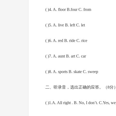
( )4. A. floor B.four C. from
( )5. A. live B. left C. let
( )6. A. red B. ride C. rice
( )7. A. aunt B. art C. car
( )8. A. sports B. skate C. sweep
二、听录音，选出正确的应答。（8分
( )1.A. All right . B. No, I don’t. C.Yes, we