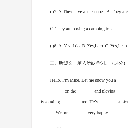
( )7. A.They have a telescope . B. They are 
C. They are having a camping trip.
( )8. A. Yes, I do. B. Yes,I am. C. Yes,I can.
三、听短文，填入所缺单词。（14分）
Hello, I’m Mike. Let me show you a ____
__________ on the _______ and playing______
is standing_________ me. He’s ________ a pic
______.We are ________very happy.