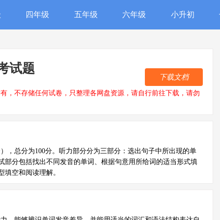
级
四年级
五年级
六年级
小升初
考试题
下载文档
所有，不存储任何试卷，只整理各网盘资源，请自行前往下载，请勿
分），总分为100分。听力部分分为三部分：选出句子中所出现的单
试部分包括找出不同发音的单词、根据句意用所给词的适当形式填
型填空和阅读理解。
能力，能够辨识单词发音差异，并能用适当的词汇和语法结构表达自