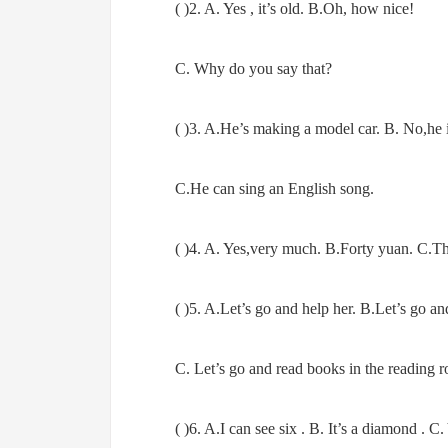
( )2. A. Yes , it’s old. B.Oh, how nice!
C. Why do you say that?
( )3. A.He’s making a model car. B. No,he i
C.He can sing an English song.
( )4. A. Yes,very much. B.Forty yuan. C.Th
( )5. A.Let’s go and help her. B.Let’s go an
C. Let’s go and read books in the reading 
( )6. A.I can see six . B. It’s a diamond . C.