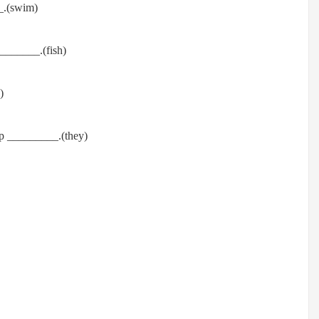
_.(swim)
_______.(fish)
)
elp _________.(they)