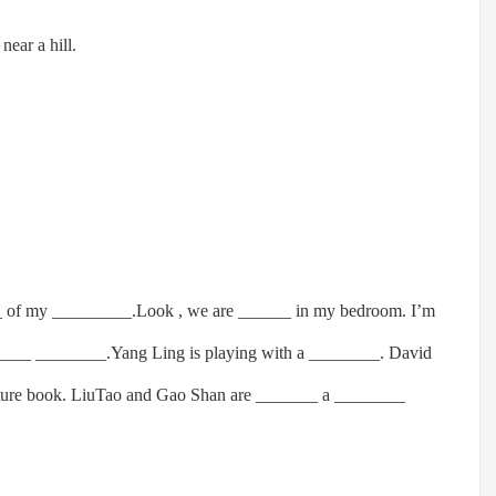
near a hill.
_ of my _________.Look , we are ______ in my bedroom. I’m
___ ________.Yang Ling is playing with a ________. David
ture book. LiuTao and Gao Shan are _______ a ________