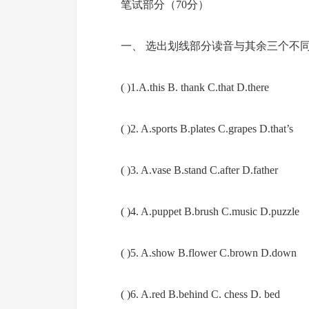
笔试部分（70分）
一、 选出划线部分读音与其余三个不
( )1.A.this B. thank C.that D.there
( )2. A.sports B.plates C.grapes D.that’s
( )3. A.vase B.stand C.after D.father
( )4. A.puppet B.brush C.music D.puzzle
( )5. A.show B.flower C.brown D.down
( )6. A.red B.behind C. chess D. bed