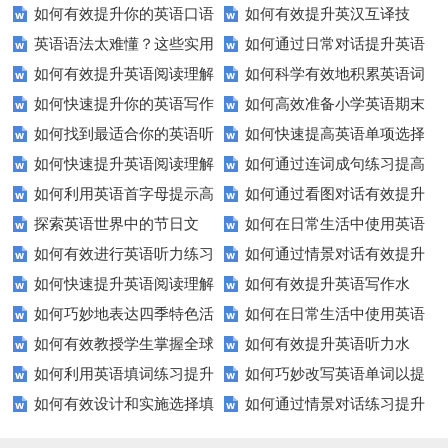
如何有效提升你的英语口语
如何有效提升英汉互译技
听力练习资源？
生英语听说读写技能？
英语语法太难懂？这些实用
如何通过日常对话提升英语
表达能力？这5个技巧让你说一
巧？这些方法让你翻译更精准！
如何有效提升英语阅读理解
如何科学有效地积累英语词
技巧让你轻松掌握！
口语能力？试试这5个方法！
口流利英语！
如何快速提升你的英语写作
如何高效准备小学英语期末
能力？这些技巧让你事半功倍！
汇？
如何找到最适合你的英语听
如何快速提高英语单项选择
技巧？这些建议助你一臂之力
评估？这些技巧助你轻松过关！
如何快速提升英语阅读理解
如何通过连词成句练习提高
力测试？
题的得分？
如何利用英语首字母提示高
如何通过看图对话有效提升
能力？这些技巧你必须知道！
英语水平？
探索英语世界中的节日文
如何在日常生活中使用英语
效完成填空题？
英语口语水平？
如何有效进行英语听力练习
如何通过情景对话有效提升
化：您知道这些传统吗？
进行有效沟通？——实用英语口
如何快速提升英语阅读理解
如何有效提升英语写作水
以快速提升？
英语口语水平？
语技巧
如何巧妙地表达四季特色活
如何在日常生活中使用英语
能力？这些技巧你必须知道！
平？这里有五个实用建议！
如何有效教授学生掌握全球
如何有效提升英语听力水
动？这些建议让您的活动更加丰
进行有效问答？——实用技巧分
如何利用英语填词练习提升
如何巧妙改写英语单词以提
通用的日期表达？
平？这些测试技巧要知道！
富多彩！
享
如何有效设计和实施选择填
如何通过情景对话练习提升
词汇量？这里有5个高效方法值
升文章魅力？
空题以提升学生学习效果？
英语口语水平？
得尝试！