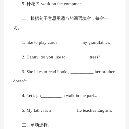
5. 种花 E. work on the computer
二、根据句子意思用适当的词语填空，每空一
词。
1. like to play cards__________ my grandfather.
2. Danny, do you like to__________ trees?
3. She likes to read books, __________ her brother
doesn’t.
4. Let’s go_________ a walk in the park..
5. My father is a__________ .He teaches English.
三、单项选择。