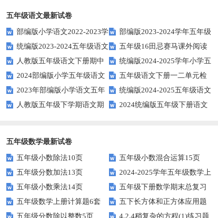
五年级语文最新试卷
部编版小学语文2022-2023学
部编版2023-2024学年五年级
统编版2023-2024五年级语文
五年级16田忌赛马课外阅读
年上期五年级期末试题
语文下学期期末考前质量冲刺卷
人教版五年级语文下册期中
统编版2024-2025学年小学五
下册期中阶段调研卷
练习题及答案
2024部编版小学五年级语文
五年级语文下册一二单元检
试题及参考答案
年级语文上册期中试卷
2023年部编版小学语文五年
统编版2024-2025五年级语文
下学期期末测试卷
测题
人教版五年级下学期语文期
2024统编版五年级下册语文
级下册期末模拟题
第一学期期末测试卷
中测试题
第二单元达标试题
五年级数学最新试卷
五年级小数除法10页
五年级小数混合运算15页
五年级分数加法13页
2024-2025学年五年级数学上
五年级小数乘法14页
五年级下册数学期末总复习
册期末素养测评卷（考试版A4
五年级数学上册计算题6套
五下长方体和正方体应用题
题——选择题专项练习
人教版）
五年级分数除以整数5页
4.2.4稍复杂的方程(1)练习题
专项训练