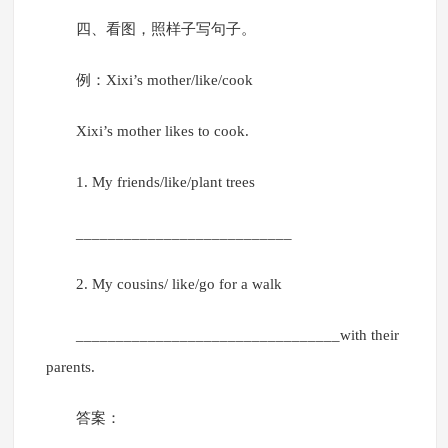
四、看图，照样子写句子。
例：Xixi’s mother/like/cook
Xixi’s mother likes to cook.
1. My friends/like/plant trees
___________________________
2. My cousins/ like/go for a walk
_________________________________with their
parents.
答案：