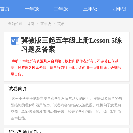
首页
一年级
二年级
三年级
四年级
当前位置：
首页
>
五年级
>
英语
冀教版三起五年级上册Lesson 5练
习题及答案
声明：本站所有资源均来自网络，版权归原作者所有，不存储任何试
卷，只整理各网盘资源，请自行前往下载，请勿用于商业用途，否则后
果自负。
试卷简介
这份小学英语试卷主要考察学生对日常活动的词汇、短语以及简单的句
型结构的理解和运用能力。试卷内容包括英汉连线题、根据句子意思填
空题、单项选择题和看图写句子题，涵盖了学生的听、说、读、写四项
基本技能。
所涉及的知识点