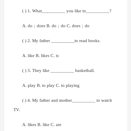
( ) 1. What__________ you like to__________?
A. do；does B. do；do C. does；do
( ) 2. My father __________to read books.
A. like B. likes C. is
( ) 3. They like __________ basketball.
A. play B. to play C. to playing
( ) 4. My father and mother__________ to watch
TV.
A. likes B. like C. are