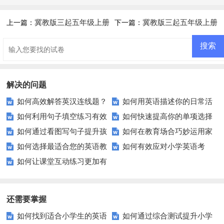
冀教版三起五年级上册
冀教版三起五年级上册
上一篇：
下一篇：
Lesson 4练习题及答案
Lesson 6练习题及答案
解决的问题
如何高效解答英汉连线题？
如何用英语描述你的日常活
如何利用句子填空练习有效
如何快速提高你的单项选择
教师和学生必看！
动？
如何通过看图写句子提升孩
如何在教育场合巧妙运用家
提升学生的语言技能？
题得分？这里有你需要知道的一
如何选择最适合您的英语教
如何有效应对小学英语考
子的语言表达能力？
庭成员相关表达？
切！
如何让课堂互动练习更加有
学资源？——五大在线平台助您
试？这些题型和技巧要知道！
趣高效？
一臂之力
还需要掌握
如何找到适合小学生的英语
如何通过综合测试提升小学