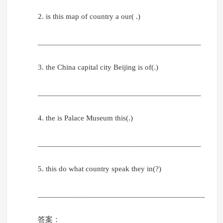
2. is this map of country a our( .)
_________________________________________
3. the China capital city Beijing is of(.)
_________________________________________
4. the is Palace Museum this(.)
_________________________________________
5. this do what country speak they in(?)
__________________________________________
答案：