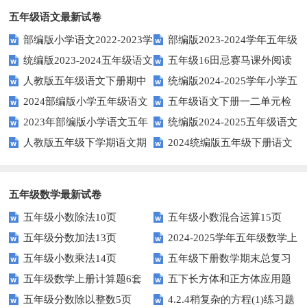
五年级语文最新试卷
部编版小学语文2022-2023学
部编版2023-2024学年五年级
统编版2023-2024五年级语文
五年级16田忌赛马课外阅读
年上期五年级期末试题
语文下学期期末考前质量冲刺卷
人教版五年级语文下册期中
统编版2024-2025学年小学五
下册期中阶段调研卷
练习题及答案
2024部编版小学五年级语文
五年级语文下册一二单元检
试题及参考答案
年级语文上册期中试卷
2023年部编版小学语文五年
统编版2024-2025五年级语文
下学期期末测试卷
测题
人教版五年级下学期语文期
2024统编版五年级下册语文
级下册期末模拟题
第一学期期末测试卷
中测试题
第二单元达标试题
五年级数学最新试卷
五年级小数除法10页
五年级小数混合运算15页
五年级分数加法13页
2024-2025学年五年级数学上
五年级小数乘法14页
五年级下册数学期末总复习
册期末素养测评卷（考试版A4
五年级数学上册计算题6套
五下长方体和正方体应用题
题——选择题专项练习
人教版）
五年级分数除以整数5页
4.2.4稍复杂的方程(1)练习题
专项训练