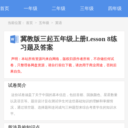
首页
一年级
二年级
三年级
四年级
当前位置：
首页
>
五年级
>
英语
冀教版三起五年级上册Lesson 8练
习题及答案
声明：本站所有资源均来自网络，版权归原作者所有，不存储任何试
卷，只整理各网盘资源，请自行前往下载，请勿用于商业用途，否则后
果自负。
试卷简介
这份试卷涵盖了关于中国的基本信息，包括首都、国旗颜色、星星数量
以及语言等。题目设计旨在测试学生对这些基础知识的理解和掌握情
况，通过填空题、选择题和连词成句三种题型来综合考查学生的知识水
平。
所涉及的知识点