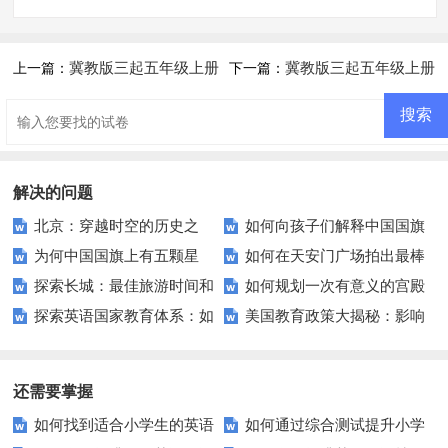
冀教版三起五年级上册
冀教版三起五年级上册
上一篇：
下一篇：
Lesson 7练习题及答案
Lesson 9练习题及答案
解决的问题
北京：穿越时空的历史之
如何向孩子们解释中国国旗
为何中国国旗上有五颗星
如何在天安门广场拍出最棒
旅，你会错过吗？
的颜色含义？
探索长城：最佳旅游时间和
如何规划一次有意义的宫殿
星？背后的故事你知道吗？
的照片？
探索英语国家教育体系：如
美国教育政策大揭秘：影响
路线指南？
博物馆之旅？
何在海外求学？
与未来走向
还需要掌握
如何找到适合小学生的英语
如何通过综合测试提升小学