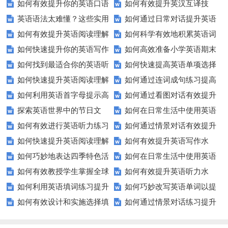
如何有效提升你的英语口语
如何有效提升英汉互译技
听力练习资源？
生英语听说读写技能？
英语语法太难懂？这些实用
如何通过日常对话提升英语
表达能力？这5个技巧让你说一
巧？这些方法让你翻译更精准！
如何有效提升英语阅读理解
如何科学有效地积累英语词
技巧让你轻松掌握！
口语能力？试试这5个方法！
口流利英语！
如何快速提升你的英语写作
如何高效准备小学英语期末
能力？这些技巧让你事半功倍！
汇？
如何找到最适合你的英语听
如何快速提高英语单项选择
技巧？这些建议助你一臂之力
评估？这些技巧助你轻松过关！
如何快速提升英语阅读理解
如何通过连词成句练习提高
力测试？
题的得分？
如何利用英语首字母提示高
如何通过看图对话有效提升
能力？这些技巧你必须知道！
英语水平？
探索英语世界中的节日文
如何在日常生活中使用英语
效完成填空题？
英语口语水平？
如何有效进行英语听力练习
如何通过情景对话有效提升
化：您知道这些传统吗？
进行有效沟通？——实用英语口
如何快速提升英语阅读理解
如何有效提升英语写作水
以快速提升？
英语口语水平？
语技巧
如何巧妙地表达四季特色活
如何在日常生活中使用英语
能力？这些技巧你必须知道！
平？这里有五个实用建议！
如何有效教授学生掌握全球
如何有效提升英语听力水
动？这些建议让您的活动更加丰
进行有效问答？——实用技巧分
如何利用英语填词练习提升
如何巧妙改写英语单词以提
通用的日期表达？
平？这些测试技巧要知道！
富多彩！
享
如何有效设计和实施选择填
如何通过情景对话练习提升
词汇量？这里有5个高效方法值
升文章魅力？
空题以提升学生学习效果？
英语口语水平？
得尝试！