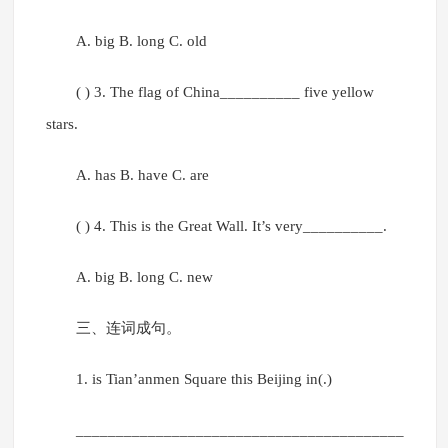
A. big B. long C. old
( ) 3. The flag of China__________ five yellow
stars.
A. has B. have C. are
( ) 4. This is the Great Wall. It’s very__________.
A. big B. long C. new
三、连词成句。
1. is Tian’anmen Square this Beijing in(.)
_________________________________________