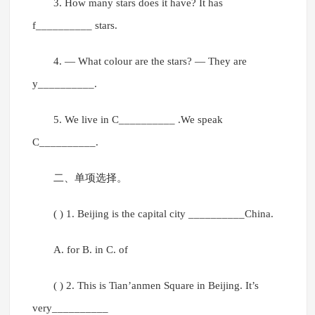
3. How many stars does it have? It has
f__________ stars.
4. — What colour are the stars? — They are
y__________.
5. We live in C__________ .We speak
C__________.
二、单项选择。
( ) 1. Beijing is the capital city __________China.
A. for B. in C. of
( ) 2. This is Tian’anmen Square in Beijing. It’s
very__________