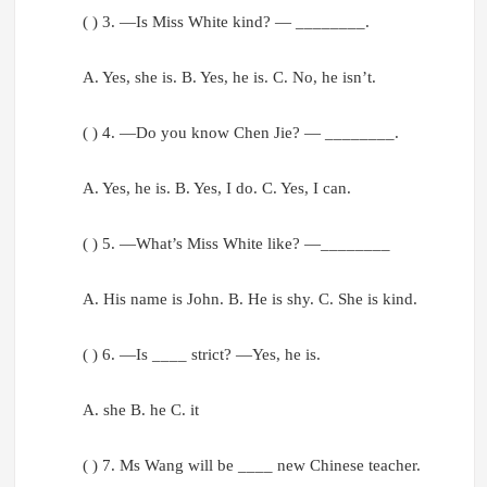
( ) 3. —Is Miss White kind? — ________.
A. Yes, she is. B. Yes, he is. C. No, he isn’t.
( ) 4. —Do you know Chen Jie? — ________.
A. Yes, he is. B. Yes, I do. C. Yes, I can.
( ) 5. —What’s Miss White like? —________
A. His name is John. B. He is shy. C. She is kind.
( ) 6. —Is ____ strict? —Yes, he is.
A. she B. he C. it
( ) 7. Ms Wang will be ____ new Chinese teacher.