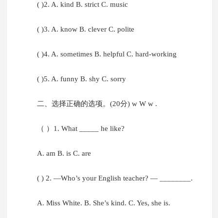
( )2. A. kind B. strict C. music
( )3. A. know B. clever C. polite
( )4. A. sometimes B. helpful C. hard-working
( )5. A. funny B. shy C. sorry
二、选择正确的选项。(20分) w W w .
（ ）1. What _____ he like?
A. am B. is C. are
( ) 2. —Who’s your English teacher? — ________.
A. Miss White. B. She’s kind. C. Yes, she is.