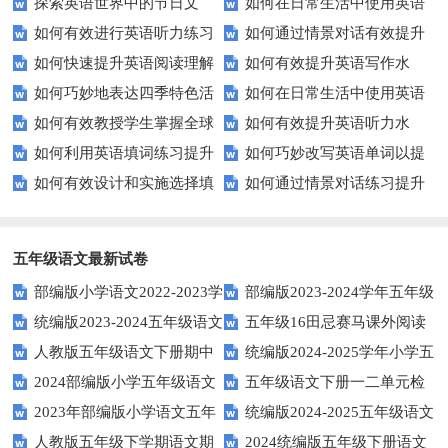
探索英语世界中的节日文
如何在日常生活中使用英语
效完成填空题？
英语口语水平？
如何有效进行英语听力练习
如何通过情景对话有效提升
化：您知道这些传统吗？
进行有效沟通？——实用英语口
如何快速提升英语阅读理解
如何有效提升英语写作水
以快速提升？
英语口语水平？
语技巧
如何巧妙地表达四季特色活
如何在日常生活中使用英语
能力？这些技巧你必须知道！
平？这里有五个实用建议！
如何有效教授学生掌握全球
如何有效提升英语听力水
动？这些建议让您的活动更加丰
进行有效问答？——实用技巧分
如何利用英语填词练习提升
如何巧妙改写英语单词以提
通用的日期表达？
平？这些测试技巧要知道！
富多彩！
享
如何有效设计和实施选择填
如何通过情景对话练习提升
词汇量？这里有5个高效方法值
升文章魅力？
空题以提升学生学习效果？
英语口语水平？
得尝试！
五年级语文最新试卷
部编版小学语文2022-2023学
部编版2023-2024学年五年级
统编版2023-2024五年级语文
五年级16田忌赛马课外阅读
年上期五年级期末试题
语文下学期期末考前质量冲刺卷
人教版五年级语文下册期中
统编版2024-2025学年小学五
下册期中阶段调研卷
练习题及答案
2024部编版小学五年级语文
五年级语文下册一二单元检
试题及参考答案
年级语文上册期中试卷
2023年部编版小学语文五年
统编版2024-2025五年级语文
下学期期末测试卷
测题
人教版五年级下学期语文期
2024统编版五年级下册语文
级下册期末模拟题
第一学期期末测试卷