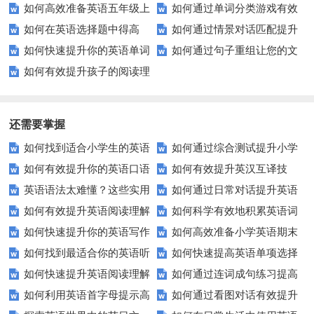
如何高效准备英语五年级上
如何通过单词分类游戏有效
如何在英语选择题中得高
如何通过情景对话匹配提升
册Unit 1测试？这里有你需要的
提高英语词汇量？
如何快速提升你的英语单词
如何通过句子重组让您的文
分？这里有你需要的所有技巧！
你的日常交流技巧？
所有资料！
如何有效提升孩子的阅读理
拼写能力？
章更吸引人？
解能力？这里有秘诀！
还需要掌握
如何找到适合小学生的英语
如何通过综合测试提升小学
如何有效提升你的英语口语
如何有效提升英汉互译技
听力练习资源？
生英语听说读写技能？
英语语法太难懂？这些实用
如何通过日常对话提升英语
表达能力？这5个技巧让你说一
巧？这些方法让你翻译更精准！
如何有效提升英语阅读理解
如何科学有效地积累英语词
技巧让你轻松掌握！
口语能力？试试这5个方法！
口流利英语！
如何快速提升你的英语写作
如何高效准备小学英语期末
能力？这些技巧让你事半功倍！
汇？
如何找到最适合你的英语听
如何快速提高英语单项选择
技巧？这些建议助你一臂之力
评估？这些技巧助你轻松过关！
如何快速提升英语阅读理解
如何通过连词成句练习提高
力测试？
题的得分？
如何利用英语首字母提示高
如何通过看图对话有效提升
能力？这些技巧你必须知道！
英语水平？