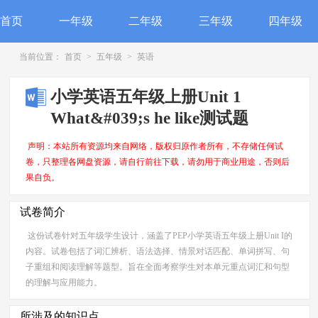
首页
一年级
二年级
三年级
四年级
当前位置：
首页
>
五年级
>
英语
小学英语五年级上册Unit 1
What&#039;s he like测试题
声明：本站所有资源均来自网络，版权归原作者所有，不存储任何试
卷，只整理各网盘资源，请自行前往下载，请勿用于商业用途，否则后
果自负。
试卷简介
这份试卷针对五年级学生设计，涵盖了PEP小学英语五年级上册Unit I的
内容。试卷包括了词汇辨析、语法选择、情景对话匹配、单词拼写、句
子重组和阅读理解等题型。旨在全面考察学生对本单元重点词汇和句型
的理解与应用能力。
所涉及的知识点