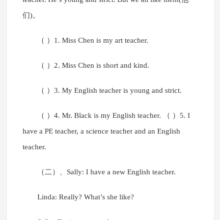
们)。
（ ）1. Miss Chen is my art teacher.
（ ）2. Miss Chen is short and kind.
（ ）3. My English teacher is young and strict.
（ ）4. Mr. Black is my English teacher. （ ）5. I
have a PE teacher, a science teacher and an English
teacher.
（二）、Sally: I have a new English teacher.
Linda: Really? What’s she like?