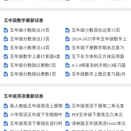
中测试题
第二单元达标试题
五年级数学最新试卷
五年级小数除法10页
五年级小数混合运算15页
五年级分数加法13页
2024-2025学年五年级数学上
五年级小数乘法14页
五年级下册数学期末总复习
册期末素养测评卷（考试版A4
五年级数学上册计算题6套
五下长方体和正方体应用题
题——选择题专项练习
人教版）
五年级分数除以整数5页
4.2.4稍复杂的方程(1)练习题
专项训练
五年级分数除以整数1页
五年级数学上册总复习题(共
及答案
6套)
五年级英语最新试卷
新人教版五年级英语上册期
五年级英语下册第二单元复
小学英语五年级下学期期中
PEP五年级下册第五六单元
中词汇复习Unit1-Unit3
习卷
五年级英语下册现在进行时
译林版五年级英语Unit2单元
书写及单词识记测试卷
练习题