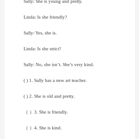
Sally: She is young and pretty.
Linda: Is she friendly?
Sally: Yes, she is.
Linda: Is she strict?
Sally: No, she isn’t. She’s very kind.
( ) 1. Sally has a new art teacher.
( ) 2. She is old and pretty.
（ ）3. She is friendly.
（ ）4. She is kind.