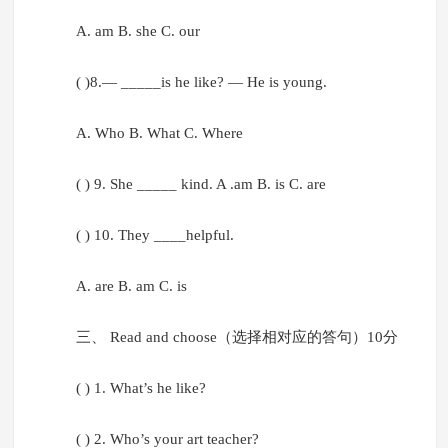
A. am B. she C. our
( )8.— _____is he like? — He is young.
A. Who B. What C. Where
( ) 9. She _____ kind. A .am B. is C. are
( ) 10. They ____helpful.
A. are B. am C. is
三、 Read and choose（选择相对应的答句）10分
( ) 1. What’s he like?
( ) 2. Who’s your art teacher?