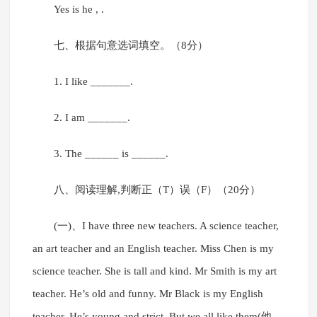
Yes is he , .
七、根据句意选词填空。（8分）
1. I like _______.
2. I am _______.
3. The ______ is ______.
八、阅读理解,判断正（T）误（F）（20分）
(一)、I have three new teachers. A science teacher,
an art teacher and an English teacher. Miss Chen is my
science teacher. She is tall and kind. Mr Smith is my art
teacher. He’s old and funny. Mr Black is my English
teacher. He’s young and strict. But we all like them(他