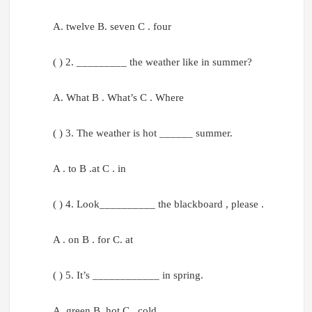
A. twelve B. seven C . four
( ) 2. _________ the weather like in summer?
A. What B . What’s C . Where
( ) 3. The weather is hot ______ summer.
A . to B .at C . in
( ) 4. Look__________ the blackboard , please .
A . on B . for C. at
( ) 5. It’s ____________ in spring.
A. green B. hot C . cold