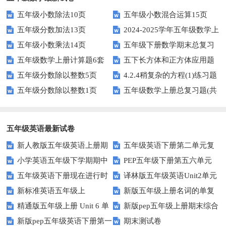
五年级小数除法10页
五年级小数混合运算15页
五年级分数加法13页
2024-2025学年五年级数学上
五年级小数乘法14页
五年级下册数学期末总复习
册期末素养测评卷（考试版A4
五年级数学上册计算题6套
五下长方体和正方体应用题
题——选择题专项练习
人教版）
五年级分数除以整数5页
4.2.4稍复杂的方程(1)练习题
专项训练
五年级分数除以整数1页
五年级数学上册总复习题(共
及答案
6套)
五年级英语最新试卷
新人教版五年级英语上册期
五年级英语下册第二单元复
小学英语五年级下学期期中
PEP五年级下册第五六单元
中词汇复习Unit1-Unit3
习卷
五年级英语下册现在进行时
译林版五年级英语Unit2单元
书写及单词识记测试卷
练习题
新标准英语五年级上
新版五年级上册名词的单复
练习题
测试卷
精通版五年级上册 Unit 6 单
新版pep五年级上册期末综合
module2复习题
数形式复习题
新版pep五年级英语下册第一
期末测试卷
元测试
测试卷