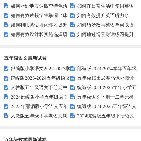
如何巧妙地表达四季特色活
如何在日常生活中使用英语
能力？这些技巧你必须知道！
平？这里有五个实用建议！
如何有效教授学生掌握全球
如何有效提升英语听力水
动？这些建议让您的活动更加丰
进行有效问答？——实用技巧分
如何利用英语填词练习提升
如何巧妙改写英语单词以提
通用的日期表达？
平？这些测试技巧要知道！
富多彩！
享
如何有效设计和实施选择填
如何通过情景对话练习提升
词汇量？这里有5个高效方法值
升文章魅力？
空题以提升学生学习效果？
英语口语水平？
得尝试！
五年级语文最新试卷
部编版小学语文2022-2023学
部编版2023-2024学年五年级
统编版2023-2024五年级语文
五年级16田忌赛马课外阅读
年上期五年级期末试题
语文下学期期末考前质量冲刺卷
人教版五年级语文下册期中
统编版2024-2025学年小学五
下册期中阶段调研卷
练习题及答案
2024部编版小学五年级语文
五年级语文下册一二单元检
试题及参考答案
年级语文上册期中试卷
2023年部编版小学语文五年
统编版2024-2025五年级语文
下学期期末测试卷
测题
人教版五年级下学期语文期
2024统编版五年级下册语文
级下册期末模拟题
第一学期期末测试卷
中测试题
第二单元达标试题
五年级数学最新试卷