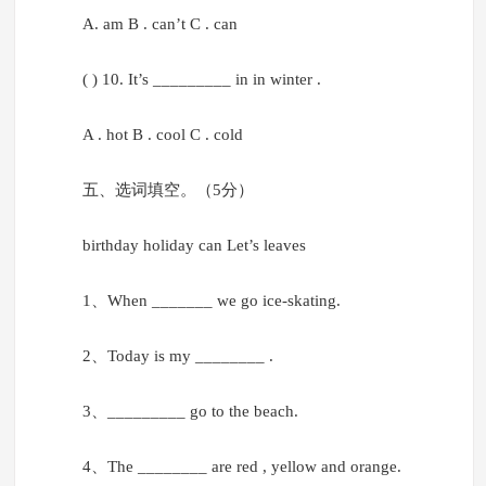
A. am B . can’t C . can
( ) 10. It’s _________ in in winter .
A . hot B . cool C . cold
五、选词填空。（5分）
birthday holiday can Let’s leaves
1、When _______ we go ice-skating.
2、Today is my ________ .
3、_________ go to the beach.
4、The ________ are red , yellow and orange.