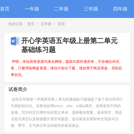
首页
一年级
二年级
三年级
四年级
当前位置：
首页
>
五年级
>
英语
开心学英语五年级上册第二单元
基础练习题
声明：本站所有资源均来自网络，版权归原作者所有，不存储任何试
卷，只整理各网盘资源，请自行前往下载，请勿用于商业用途，否则后
果自负。
试卷简介
这份五年级第一学期英语第二单元的基础练习题涵盖了多个语法和词汇
方面的知识点。试卷包括用before、after、in或at填空，选择发音不同的
选项，写出特定日期对应的英文单词，选择最佳答案，选词填空，用适
当形式填空以及根据图片填空等题型。该试卷旨在帮助学生巩固与日
期、季节、天气和日常活动相关的英语表达。