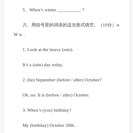
5、When’s winter __________ ?
六、用括号里的词语的适当形式填空。（10分）w
W w .
1. Look at the heavy (rain).
It’s a (rain) day today.
2. (be) September (before / after) October?
Oh, no. It is (before / after) October.
3. When’s (you) birthday?
My (birthday) October 20th.