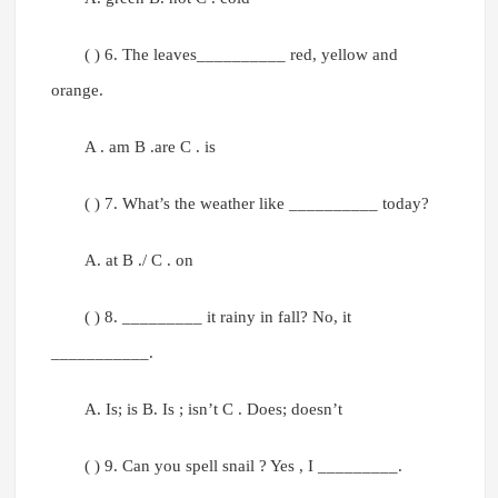
( ) 6. The leaves__________ red, yellow and
orange.
A . am B .are C . is
( ) 7. What’s the weather like __________ today?
A. at B ./ C . on
( ) 8. _________ it rainy in fall? No, it
___________.
A. Is; is B. Is ; isn’t C . Does; doesn’t
( ) 9. Can you spell snail ? Yes , I _________.