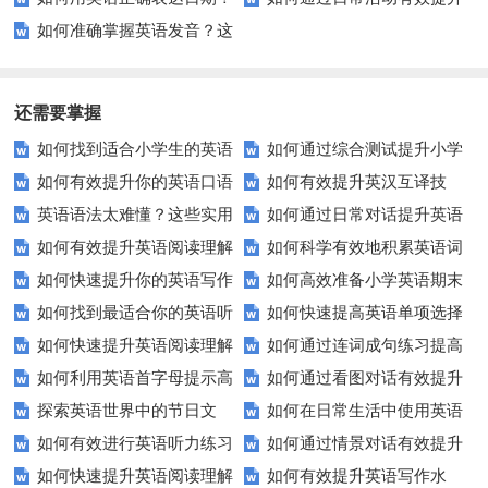
如何准确掌握英语发音？这
掌握这些小技巧让你不再困惑
英语能力？
些练习帮你搞定！
还需要掌握
如何找到适合小学生的英语
如何通过综合测试提升小学
如何有效提升你的英语口语
如何有效提升英汉互译技
听力练习资源？
生英语听说读写技能？
英语语法太难懂？这些实用
如何通过日常对话提升英语
表达能力？这5个技巧让你说一
巧？这些方法让你翻译更精准！
如何有效提升英语阅读理解
如何科学有效地积累英语词
技巧让你轻松掌握！
口语能力？试试这5个方法！
口流利英语！
如何快速提升你的英语写作
如何高效准备小学英语期末
能力？这些技巧让你事半功倍！
汇？
如何找到最适合你的英语听
如何快速提高英语单项选择
技巧？这些建议助你一臂之力
评估？这些技巧助你轻松过关！
如何快速提升英语阅读理解
如何通过连词成句练习提高
力测试？
题的得分？
如何利用英语首字母提示高
如何通过看图对话有效提升
能力？这些技巧你必须知道！
英语水平？
探索英语世界中的节日文
如何在日常生活中使用英语
效完成填空题？
英语口语水平？
如何有效进行英语听力练习
如何通过情景对话有效提升
化：您知道这些传统吗？
进行有效沟通？——实用英语口
如何快速提升英语阅读理解
如何有效提升英语写作水
以快速提升？
英语口语水平？
语技巧