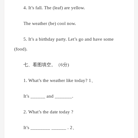
4. It’s fall. The (leaf) are yellow.
The weather (be) cool now.
5. It’s a birthday party. Let’s go and have some
(food).
七、看图填空。（6分)
1. What’s the weather like today? 1、
It’s ______ and _______.
2. What’s the date today ?
It’s ________ ______ . 2、