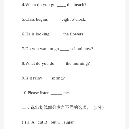
4.When do you go ____ the beach?
5.Class begins _____ eight o’clock.
6.He is looking _____ the flowers.
7.Do you want to go ____ school now?
8.What do you do ____ the morning?
9.Is it rainy ___ spring?
10.Please listen _____ me.
二．选出划线部分发言不同的选项。（5分）
( ) 1. A . cut B . but C . sugar