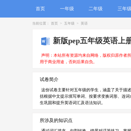
首页
一年级
二年级
三年
当前位置：
首页
>
五年级
>
英语
新版pep五年级英语上
声明：本站所有资源均来自网络，版权归原作者
用于商业用途，否则后果自负。
试卷简介
这份试卷主要针对五年级的学生，涵盖了关于描
括根据中文提示填写单词、按要求变换词形、连词
生巩固和提升英语词汇及语法知识。
所涉及的知识点
通过词汇填充、句型转换、情景对话等练习，掌