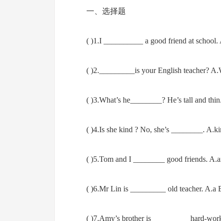
一、选择题
( )1.I __________ a good friend at school
( )2._________is your English teacher?
( )3.What’s he________? He’s tall and thin
( )4.Is she kind ? No, she’s ________. A.kin
( )5.Tom and I ________ good friends. A.
( )6.Mr Lin is _________ old teacher. A.a 
( )7.Amy’s brother is _________ hard-work