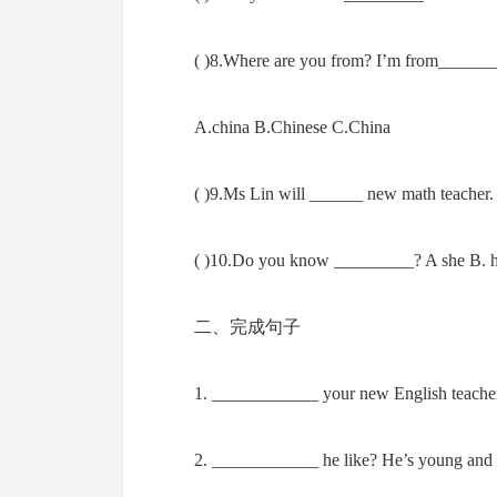
( )8.Where are you from? I’m from______
A.china B.Chinese C.China
( )9.Ms Lin will ______ new math teacher. 
( )10.Do you know _________? A she B. h
二、完成句子
1. ____________ your new English teacher
2. ____________ he like? He’s young and 