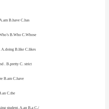
. A.am B.have C.has
 A.Who’s B.Who C.Whose
. A.doing B.like C.likes
d . B.pretty C. strict
are B.am C.have
B.an C.the
ing student. A.an B.a C./