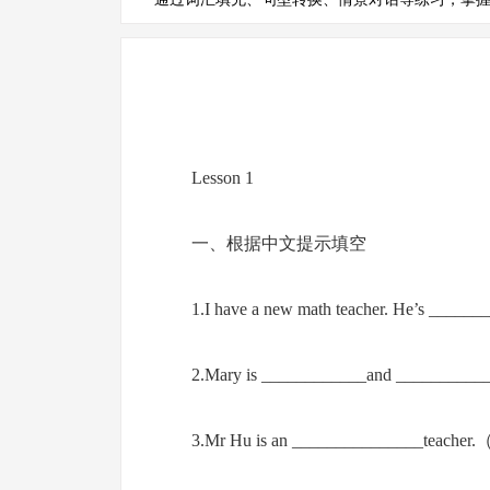
Lesson 1
一、根据中文提示填空
1.I have a new math teacher. He’s _
2.Mary is ____________and ______
3.Mr Hu is an _______________teac