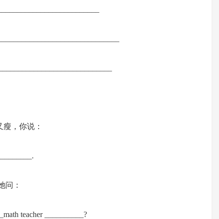
_____________________________
__________________________________
_________________________________
高又瘦，你说：
_________.
她问：
math teacher __________?