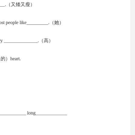
_______.（又矮又瘦）
st people like_________.（她）
is very ______________.（高）
良的）heart.
n ___________ long_____________