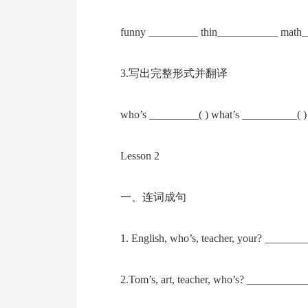
funny _________ thin___________ math
3.写出完整形式并翻译
who’s _________( ) what’s __________( )
Lesson 2
一、连词成句
1. English, who’s, teacher, your? ____
2.Tom’s, art, teacher, who’s? _______