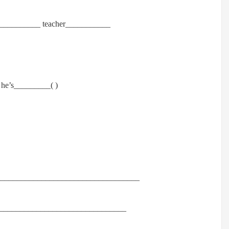
___________ teacher___________
 he’s_________( )
______________________________________
___________________________________