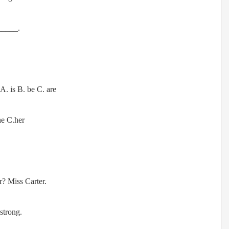
_____.
A. is B. be C. are
e C.her
? Miss Carter.
strong.