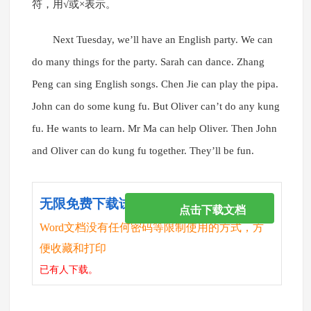
符，用√或×表示。
Next Tuesday, we’ll have an English party. We can
do many things for the party. Sarah can dance. Zhang
Peng can sing English songs. Chen Jie can play the pipa.
John can do some kung fu. But Oliver can’t do any kung
fu. He wants to learn. Mr Ma can help Oliver. Then John
and Oliver can do kung fu together. They’ll be fun.
无限免费下载试卷
点击下载文档
Word文档没有任何密码等限制使用的方式，方
便收藏和打印
已有
人下载。