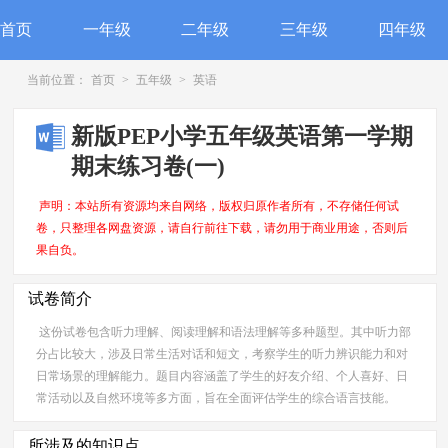
首页
一年级
二年级
三年级
四年级
当前位置：
首页
>
五年级
>
英语
新版PEP小学五年级英语第一学期
期末练习卷(一)
声明：本站所有资源均来自网络，版权归原作者所有，不存储任何试
卷，只整理各网盘资源，请自行前往下载，请勿用于商业用途，否则后
果自负。
试卷简介
这份试卷包含听力理解、阅读理解和语法理解等多种题型。其中听力部
分占比较大，涉及日常生活对话和短文，考察学生的听力辨识能力和对
日常场景的理解能力。题目内容涵盖了学生的好友介绍、个人喜好、日
常活动以及自然环境等多方面，旨在全面评估学生的综合语言技能。
所涉及的知识点