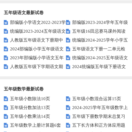
五年级语文最新试卷
部编版小学语文2022-2023学
部编版2023-2024学年五年级
统编版2023-2024五年级语文
五年级16田忌赛马课外阅读
年上期五年级期末试题
语文下学期期末考前质量冲刺卷
人教版五年级语文下册期中
统编版2024-2025学年小学五
下册期中阶段调研卷
练习题及答案
2024部编版小学五年级语文
五年级语文下册一二单元检
试题及参考答案
年级语文上册期中试卷
2023年部编版小学语文五年
统编版2024-2025五年级语文
下学期期末测试卷
测题
人教版五年级下学期语文期
2024统编版五年级下册语文
级下册期末模拟题
第一学期期末测试卷
中测试题
第二单元达标试题
五年级数学最新试卷
五年级小数除法10页
五年级小数混合运算15页
五年级分数加法13页
2024-2025学年五年级数学上
五年级小数乘法14页
五年级下册数学期末总复习
册期末素养测评卷（考试版A4
五年级数学上册计算题6套
五下长方体和正方体应用题
题——选择题专项练习
人教版）