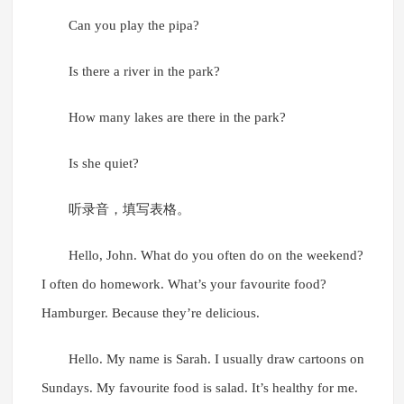
Can you play the pipa?
Is there a river in the park?
How many lakes are there in the park?
Is she quiet?
听录音，填写表格。
Hello, John. What do you often do on the weekend?
I often do homework. What’s your favourite food?
Hamburger. Because they’re delicious.
Hello. My name is Sarah. I usually draw cartoons on
Sundays. My favourite food is salad. It’s healthy for me.