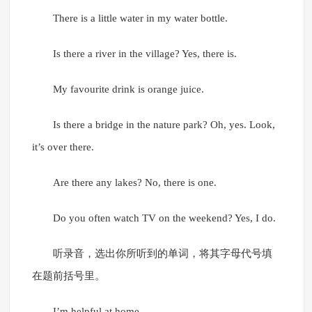
There is a little water in my water bottle.
Is there a river in the village? Yes, there is.
My favourite drink is orange juice.
Is there a bridge in the nature park? Oh, yes. Look,
it’s over there.
Are there any lakes? No, there is one.
Do you often watch TV on the weekend? Yes, I do.
听录音，选出你所听到的单词，将其字母代号填
在题前括号里。
I’m helpful at home.