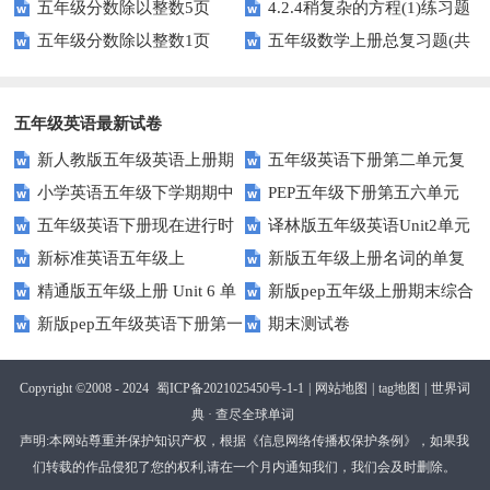
五年级分数除以整数5页
4.2.4稍复杂的方程(1)练习题
专项训练
五年级分数除以整数1页
五年级数学上册总复习题(共
及答案
6套)
五年级英语最新试卷
新人教版五年级英语上册期
五年级英语下册第二单元复
小学英语五年级下学期期中
PEP五年级下册第五六单元
中词汇复习Unit1-Unit3
习卷
五年级英语下册现在进行时
译林版五年级英语Unit2单元
书写及单词识记测试卷
练习题
新标准英语五年级上
新版五年级上册名词的单复
练习题
测试卷
精通版五年级上册 Unit 6 单
新版pep五年级上册期末综合
module2复习题
数形式复习题
新版pep五年级英语下册第一
期末测试卷
元测试
测试卷
二单元测试题(Unit1-Unit2)
Copyright ©2008 - 2024
蜀ICP备2021025450号-1-1
|
网站地图
|
tag地图
|
世界词
典 · 查尽全球单词
声明:本网站尊重并保护知识产权，根据《信息网络传播权保护条例》，如果我
们转载的作品侵犯了您的权利,请在一个月内通知我们，我们会及时删除。