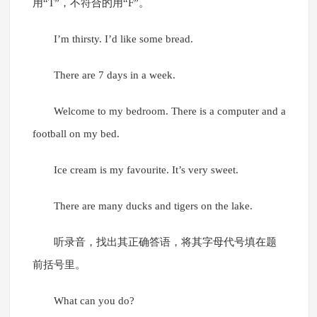
用“T”，不符合的用“F”。
I’m thirsty. I’d like some bread.
There are 7 days in a week.
Welcome to my bedroom. There is a computer and a
football on my bed.
Ice cream is my favourite. It’s very sweet.
There are many ducks and tigers on the lake.
听录音，找出其正确答语，将其字母代号填在题
前括号里。
What can you do?