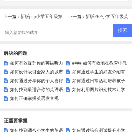
新版pep小学五年级第
新版PEP小学五年级英
上一篇：
下一篇：
一学期英语第六单元练习题
语第一学期期末训练卷(二)
解决的问题
如何有效提升你的英语听力
#### 如何有效地在教育中教
如何设计吸引全家人的城市
如何通过学生的好友介绍有
理解能力？试试这些技巧！
授日常对话？
如何通过分享你的个人喜好
如何通过日常活动培养孩子
公园？
效推广在线教育课程？
如何找到最适合你的英语语
如何利用图片识别技术让学
来吸引更多读者？
的全面发展？
如何正确掌握英语发音规
法练习资源？
习变得更有趣？
则？这些技巧让你的口语更地
道！
还需要掌握
如何找到适合小学生的英语
如何通过综合测试提升小学