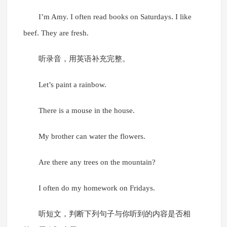
I’m Amy. I often read books on Saturdays. I like
beef. They are fresh.
听录音，用英语补充完整。
Let’s paint a rainbow.
There is a mouse in the house.
My brother can water the flowers.
Are there any trees on the mountain?
I often do my homework on Fridays.
听短文，判断下列句子与你听到的内容是否相