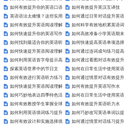
如何有效提升你的英语口语
如何有效提升英汉互译技
听力练习资源？
生英语听说读写技能？
英语语法太难懂？这些实用
如何通过日常对话提升英语
表达能力？这5个技巧让你说一
巧？这些方法让你翻译更精准！
如何有效提升英语阅读理解
如何科学有效地积累英语词
技巧让你轻松掌握！
口语能力？试试这5个方法！
口流利英语！
如何快速提升你的英语写作
如何高效准备小学英语期末
能力？这些技巧让你事半功倍！
汇？
如何找到最适合你的英语听
如何快速提高英语单项选择
技巧？这些建议助你一臂之力
评估？这些技巧助你轻松过关！
如何快速提升英语阅读理解
如何通过连词成句练习提高
力测试？
题的得分？
如何利用英语首字母提示高
如何通过看图对话有效提升
能力？这些技巧你必须知道！
英语水平？
探索英语世界中的节日文
如何在日常生活中使用英语
效完成填空题？
英语口语水平？
如何有效进行英语听力练习
如何通过情景对话有效提升
化：您知道这些传统吗？
进行有效沟通？——实用英语口
如何快速提升英语阅读理解
如何有效提升英语写作水
以快速提升？
英语口语水平？
语技巧
如何巧妙地表达四季特色活
如何在日常生活中使用英语
能力？这些技巧你必须知道！
平？这里有五个实用建议！
如何有效教授学生掌握全球
如何有效提升英语听力水
动？这些建议让您的活动更加丰
进行有效问答？——实用技巧分
如何利用英语填词练习提升
如何巧妙改写英语单词以提
通用的日期表达？
平？这些测试技巧要知道！
富多彩！
享
如何有效设计和实施选择填
如何通过情景对话练习提升
词汇量？这里有5个高效方法值
升文章魅力？
空题以提升学生学习效果？
英语口语水平？
得尝试！