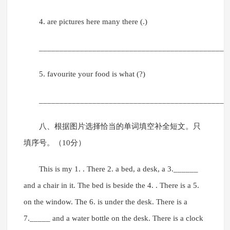
4. are pictures here many there (.)
______________________________________________
5. favourite your food is what (?)
______________________________________________
八、根据图片选择恰当的单词填空补全短文。只
填序号。（10分）
This is my 1. . There 2. a bed, a desk, a 3.______
and a chair in it. The bed is beside the 4. . There is a 5.
on the window. The 6. is under the desk. There is a
7._____ and a water bottle on the desk. There is a clock