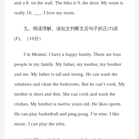
and a 8. on the wall. The bike is 9. the door. My room is
really 10. ___. I love my room.
九、阅读理解。读短文判断文后句子的正(T)误
(F)。（10分）
I’m Meimei. I have a happy family. There are four
people in my family. My father, my mother, my brother
and me. My father is tall and strong. He can wash the
windows and clean the bedrooms. But he can’t cook. My
mother is short and thin. She can cook and wash the
clothes. My brother is twelve years old. He likes sports.
He can play basketball and ping-pong. I’m nine. I like
music. I can play the erhu.