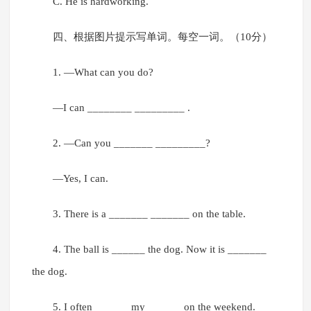
C. He is hardworking.
四、根据图片提示写单词。每空一词。（10分）
1. —What can you do?
—I can ________ _________ .
2. —Can you _______ _________?
—Yes, I can.
3. There is a _______ _______ on the table.
4. The ball is ______ the dog. Now it is _______
the dog.
5. I often ______ my ______ on the weekend.