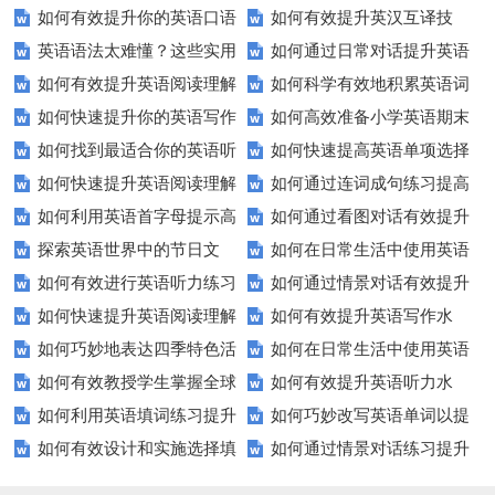
如何有效提升你的英语口语
如何有效提升英汉互译技
听力练习资源？
生英语听说读写技能？
英语语法太难懂？这些实用
如何通过日常对话提升英语
表达能力？这5个技巧让你说一
巧？这些方法让你翻译更精准！
如何有效提升英语阅读理解
如何科学有效地积累英语词
技巧让你轻松掌握！
口语能力？试试这5个方法！
口流利英语！
如何快速提升你的英语写作
如何高效准备小学英语期末
能力？这些技巧让你事半功倍！
汇？
如何找到最适合你的英语听
如何快速提高英语单项选择
技巧？这些建议助你一臂之力
评估？这些技巧助你轻松过关！
如何快速提升英语阅读理解
如何通过连词成句练习提高
力测试？
题的得分？
如何利用英语首字母提示高
如何通过看图对话有效提升
能力？这些技巧你必须知道！
英语水平？
探索英语世界中的节日文
如何在日常生活中使用英语
效完成填空题？
英语口语水平？
如何有效进行英语听力练习
如何通过情景对话有效提升
化：您知道这些传统吗？
进行有效沟通？——实用英语口
如何快速提升英语阅读理解
如何有效提升英语写作水
以快速提升？
英语口语水平？
语技巧
如何巧妙地表达四季特色活
如何在日常生活中使用英语
能力？这些技巧你必须知道！
平？这里有五个实用建议！
如何有效教授学生掌握全球
如何有效提升英语听力水
动？这些建议让您的活动更加丰
进行有效问答？——实用技巧分
如何利用英语填词练习提升
如何巧妙改写英语单词以提
通用的日期表达？
平？这些测试技巧要知道！
富多彩！
享
如何有效设计和实施选择填
如何通过情景对话练习提升
词汇量？这里有5个高效方法值
升文章魅力？
空题以提升学生学习效果？
英语口语水平？
得尝试！