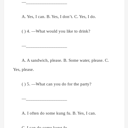
—__________________
A. Yes, I can. B. Yes, I don’t. C. Yes, I do.
( ) 4. —What would you like to drink?
—__________________
A. A sandwich, please. B. Some water, please. C.
Yes, please.
( ) 5. —What can you do for the party?
—__________________
A. I often do some kung fu. B. Yes, I can.
C. I can do some kung fu.