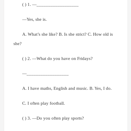
( ) 1. —__________________
—Yes, she is.
A. What’s she like? B. Is she strict? C. How old is
she?
( ) 2. —What do you have on Fridays?
—__________________
A. I have maths, English and music. B. Yes, I do.
C. I often play football.
( ) 3. —Do you often play sports?