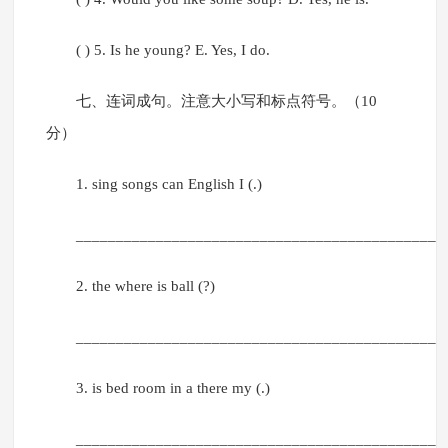
( ) 5. Is he young? E. Yes, I do.
七、连词成句。注意大小写和标点符号。（10
分）
1. sing songs can English I (.)
______________________________________________
2. the where is ball (?)
______________________________________________
3. is bed room in a there my (.)
______________________________________________