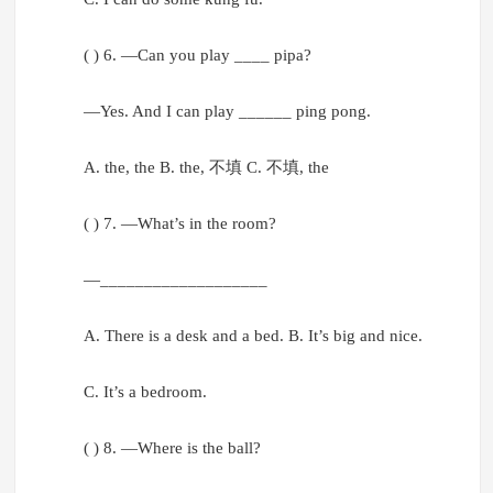
( ) 6. —Can you play ____ pipa?
—Yes. And I can play ______ ping pong.
A. the, the B. the, 不填 C. 不填, the
( ) 7. —What’s in the room?
—___________________
A. There is a desk and a bed. B. It’s big and nice.
C. It’s a bedroom.
( ) 8. —Where is the ball?