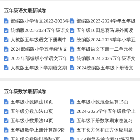
五年级语文最新试卷
部编版小学语文2022-2023学
部编版2023-2024学年五年级
统编版2023-2024五年级语文
五年级16田忌赛马课外阅读
年上期五年级期末试题
语文下学期期末考前质量冲刺卷
人教版五年级语文下册期中
统编版2024-2025学年小学五
下册期中阶段调研卷
练习题及答案
2024部编版小学五年级语文
五年级语文下册一二单元检
试题及参考答案
年级语文上册期中试卷
2023年部编版小学语文五年
统编版2024-2025五年级语文
下学期期末测试卷
测题
人教版五年级下学期语文期
2024统编版五年级下册语文
级下册期末模拟题
第一学期期末测试卷
中测试题
第二单元达标试题
五年级数学最新试卷
五年级小数除法10页
五年级小数混合运算15页
五年级分数加法13页
2024-2025学年五年级数学上
五年级小数乘法14页
五年级下册数学期末总复习
册期末素养测评卷（考试版A4
五年级数学上册计算题6套
五下长方体和正方体应用题
题——选择题专项练习
人教版）
五年级分数除以整数5页
4.2.4稍复杂的方程(1)练习题
专项训练