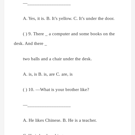
—__________________
A. Yes, it is. B. It’s yellow. C. It’s under the door.
( ) 9. There _ a computer and some books on the
desk. And there _
two balls and a chair under the desk.
A. is, is B. is, are C. are, is
( ) 10. —What is your brother like?
—__________________
A. He likes Chinese. B. He is a teacher.