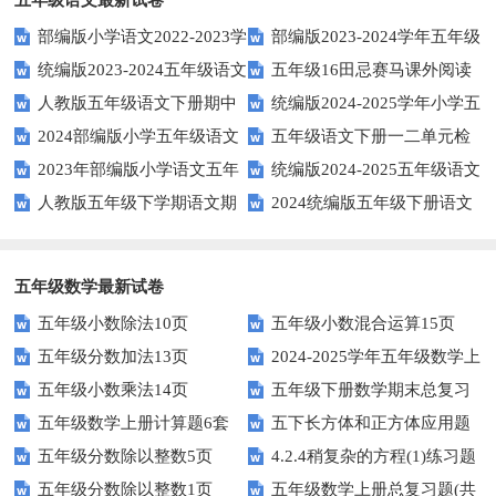
部编版小学语文2022-2023学
部编版2023-2024学年五年级
统编版2023-2024五年级语文
五年级16田忌赛马课外阅读
年上期五年级期末试题
语文下学期期末考前质量冲刺卷
人教版五年级语文下册期中
统编版2024-2025学年小学五
下册期中阶段调研卷
练习题及答案
2024部编版小学五年级语文
五年级语文下册一二单元检
试题及参考答案
年级语文上册期中试卷
2023年部编版小学语文五年
统编版2024-2025五年级语文
下学期期末测试卷
测题
人教版五年级下学期语文期
2024统编版五年级下册语文
级下册期末模拟题
第一学期期末测试卷
中测试题
第二单元达标试题
五年级数学最新试卷
五年级小数除法10页
五年级小数混合运算15页
五年级分数加法13页
2024-2025学年五年级数学上
五年级小数乘法14页
五年级下册数学期末总复习
册期末素养测评卷（考试版A4
五年级数学上册计算题6套
五下长方体和正方体应用题
题——选择题专项练习
人教版）
五年级分数除以整数5页
4.2.4稍复杂的方程(1)练习题
专项训练
五年级分数除以整数1页
五年级数学上册总复习题(共
及答案