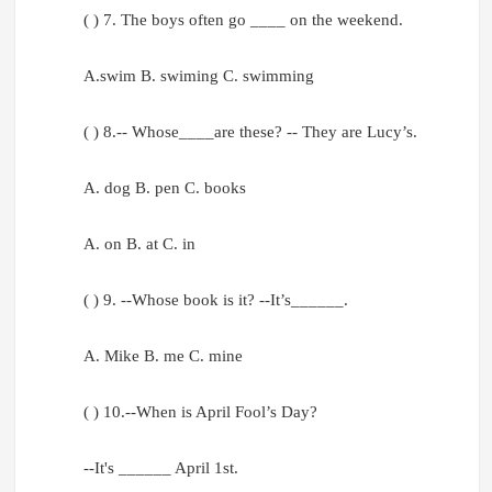
( ) 7. The boys often go ____ on the weekend.
A.swim B. swiming C. swimming
( ) 8.-- Whose____are these? -- They are Lucy’s.
A. dog B. pen C. books
A. on B. at C. in
( ) 9. --Whose book is it? --It’s______.
A. Mike B. me C. mine
( ) 10.--When is April Fool’s Day?
--It's ______ April 1st.