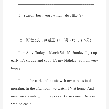
_______________________________________
5、season, best, you , which , do , like (?)
_______________________________________
七、阅读短文，判断正（T）误（F）。(15分)
I am Amy. Today is March 5th. It’s Sunday. I get up
early. It’s cloudy and cool. It’s my birthday .So I am very
happy.
I go to the park and picnic with my parents in the
morning. In the afternoon, we watch TV at home. And
now, we are eating birthday cake, it’s so sweet. Do you
want to eat it?