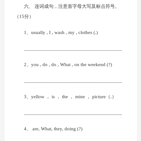
六、 连词成句，注意首字母大写及标点符号。
（15分）
1、usually , I , wash , my , clothes (.)
_______________________________________
2、you , do , do , What , on the weekend (?)
_______________________________________
3、yellow ， is ， the ， mine ， picture（.）
_______________________________________
4、 are, What, they, doing (?)