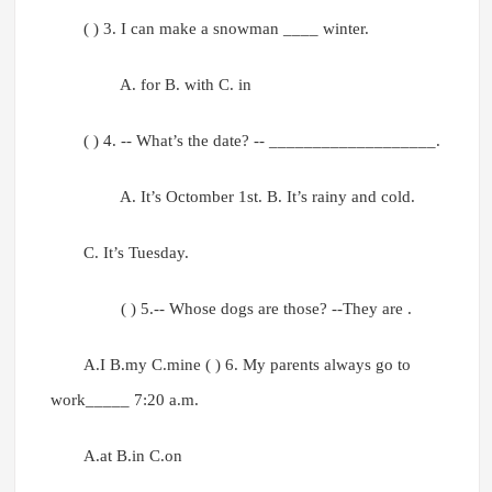
( ) 3. I can make a snowman ____ winter.
A. for B. with C. in
( ) 4. -- What’s the date? -- ___________________.
A. It’s Octomber 1st. B. It’s rainy and cold.
C. It’s Tuesday.
( ) 5.-- Whose dogs are those? --They are .
A.I B.my C.mine ( ) 6. My parents always go to
work_____ 7:20 a.m.
A.at B.in C.on