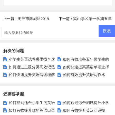
枣庄市薛城区2019-
梁山学区第一学期五年
上一篇：
下一篇：
2020学年五年级英语上册期末
级英语期末考试卷
试卷
解决的问题
小学生英语试卷哪里找？这
如何有效准备五年级学生的
如何通过主题分类高效记忆
如何快速提高英语单项选择
些优质资源别错过！
英语测试？这里有妙招！
如何快速提升英语阅读理解
如何有效提升英语写作水
英语单词？
题的正确率？
能力？这些技巧你必须知道！
平？这里有五个实用建议！
还需要掌握
如何找到适合小学生的英语
如何通过综合测试提升小学
如何有效提升你的英语口语
如何有效提升英汉互译技
听力练习资源？
生英语听说读写技能？