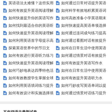
英语语法太难懂？这些实用
如何通过日常对话提升英语
表达能力？这5个技巧让你说一
巧？这些方法让你翻译更精准！
如何有效提升英语阅读理解
如何科学有效地积累英语词
技巧让你轻松掌握！
口语能力？试试这5个方法！
口流利英语！
如何快速提升你的英语写作
如何高效准备小学英语期末
能力？这些技巧让你事半功倍！
汇？
如何找到最适合你的英语听
如何快速提高英语单项选择
技巧？这些建议助你一臂之力
评估？这些技巧助你轻松过关！
如何快速提升英语阅读理解
如何通过连词成句练习提高
力测试？
题的得分？
如何利用英语首字母提示高
如何通过看图对话有效提升
能力？这些技巧你必须知道！
英语水平？
探索英语世界中的节日文
如何在日常生活中使用英语
效完成填空题？
英语口语水平？
如何有效进行英语听力练习
如何通过情景对话有效提升
化：您知道这些传统吗？
进行有效沟通？——实用英语口
如何快速提升英语阅读理解
如何有效提升英语写作水
以快速提升？
英语口语水平？
语技巧
如何巧妙地表达四季特色活
如何在日常生活中使用英语
能力？这些技巧你必须知道！
平？这里有五个实用建议！
如何有效教授学生掌握全球
如何有效提升英语听力水
动？这些建议让您的活动更加丰
进行有效问答？——实用技巧分
如何利用英语填词练习提升
如何巧妙改写英语单词以提
通用的日期表达？
平？这些测试技巧要知道！
富多彩！
享
如何有效设计和实施选择填
如何通过情景对话练习提升
词汇量？这里有5个高效方法值
升文章魅力？
空题以提升学生学习效果？
英语口语水平？
得尝试！
五年级语文最新试卷