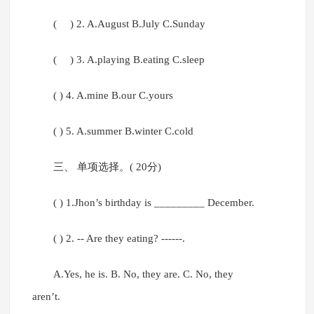
( ) 2. A.August B.July C.Sunday
( ) 3. A.playing B.eating C.sleep
( ) 4. A.mine B.our C.yours
( ) 5. A.summer B.winter C.cold
三、 单项选择。( 20分)
( ) 1.Jhon’s birthday is _________ December.
( ) 2. -- Are they eating? ------.
A.Yes, he is. B. No, they are. C. No, they
aren’t.