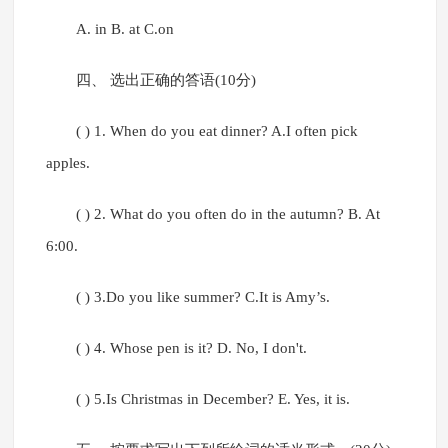
A. in B. at C.on
四、 选出正确的答语(10分)
( ) 1. When do you eat dinner? A.I often pick
apples.
( ) 2. What do you often do in the autumn? B. At
6:00.
( ) 3.Do you like summer? C.It is Amy’s.
( ) 4. Whose pen is it? D. No, I don't.
( ) 5.Is Christmas in December? E. Yes, it is.