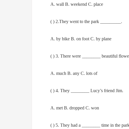
A. wall B. weekend C. place
( ) 2.They went to the park _________.
A. by bike B. on foot C. by plane
( ) 3. There were ________ beautiful flowe
A. much B. any C. lots of
( ) 4. They ________ Lucy’s friend Jim.
A. met B. dropped C. won
( ) 5. They had a ________ time in the park