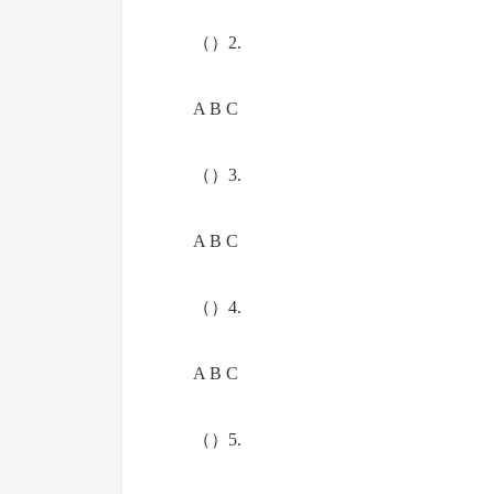
（）2.
A B C
（）3.
A B C
（）4.
A B C
（）5.