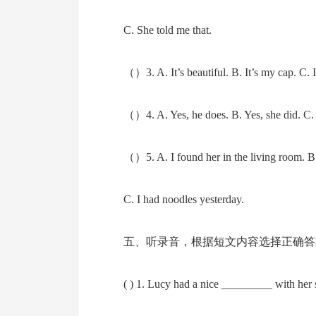
C. She told me that.
（）3. A. It’s beautiful. B. It’s my cap. C. It
（）4. A. Yes, he does. B. Yes, she did. C.
（）5. A. I found her in the living room. B.
C. I had noodles yesterday.
五、听录音，根据短文内容选择正确答案
( ) 1. Lucy had a nice _________ with her s