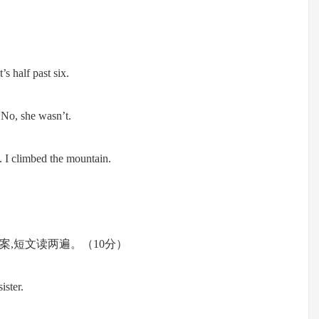
’s half past six.
 No, she wasn’t.
 I climbed the mountain.
,短文读两遍。（10分）
ister.