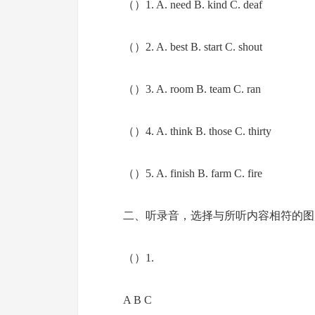
（）1. A. need B. kind C. deaf
（）2. A. best B. start C. shout
（）3. A. room B. team C. ran
（）4. A. think B. those C. thirty
（）5. A. finish B. farm C. fire
二、听录音，选择与所听内容相符的图
（）1.
A B C