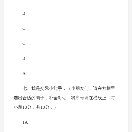
B
C
C
B
A
七、我是交际小能手．（小朋友们，请在方框里
选出合适的句子，补全对话，将序号填在横线上．每
小题10分，共10分．）
19.