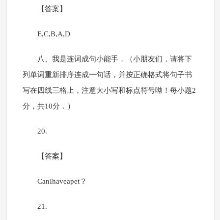
【答案】
E,C,B,A,D
八、我是连词成句小能手．（小朋友们，请将下
列单词重新排序连成一句话，并按正确格式将句子书
写在四线三格上，注意大小写和标点符号呦！每小题2
分，共10分．）
20.
【答案】
CanIhaveapet？
21.