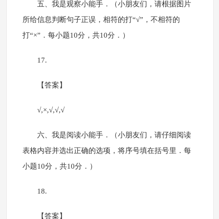
五、我是观察小能手．（小朋友们，请根据图片
所给信息判断句子正误，相符的打“√”，不相符的
打“×”．每小题10分，共10分．）
17.
【答案】
√,×,√,√,√
六、我是阅读小能手．（小朋友们，请仔细阅读
表格内容并选出正确的选项，将序号填在括号里．每
小题10分，共10分．）
18.
【答案】