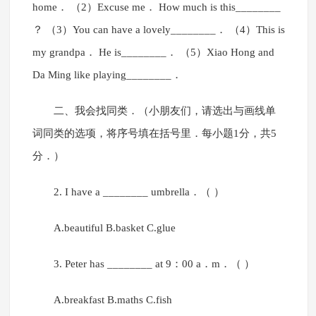
home． （2）Excuse me． How much is this________
？ （3）You can have a lovely________． （4）This is
my grandpa． He is________． （5）Xiao Hong and
Da Ming like playing________．
二、我会找同类．（小朋友们，请选出与画线单
词同类的选项，将序号填在括号里．每小题1分，共5
分．）
2. I have a ________ umbrella．（ ）
A.beautiful B.basket C.glue
3. Peter has ________ at 9：00 a．m．（ ）
A.breakfast B.maths C.fish