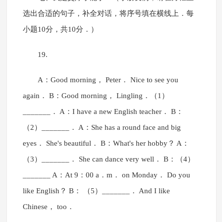
选出合适的句子，补全对话，将序号填在横线上．每
小题10分，共10分．）
19.
A：Good morning， Peter． Nice to see you
again． B：Good morning， Lingling．（1）
_______． A：I have a new English teacher． B：
（2）_______． A：She has a round face and big
eyes． She's beautiful． B：What's her hobby？ A：
（3）_______． She can dance very well． B：（4）
_______ A：At 9：00 a．m． on Monday． Do you
like English？ B： （5）_______． And I like
Chinese， too．