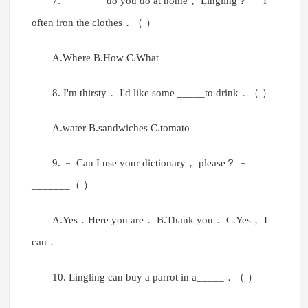
7. ﹣ _____ do you do at home， Lingling？ ﹣ I
often iron the clothes．（ ）
A.Where B.How C.What
8. I'm thirsty． I'd like some _____to drink．（ ）
A.water B.sandwiches C.tomato
9. ﹣ Can I use your dictionary， please？ ﹣
_______（ ）
A.Yes．Here you are． B.Thank you． C.Yes， I
can．
10. Lingling can buy a parrot in a_____．（ ）