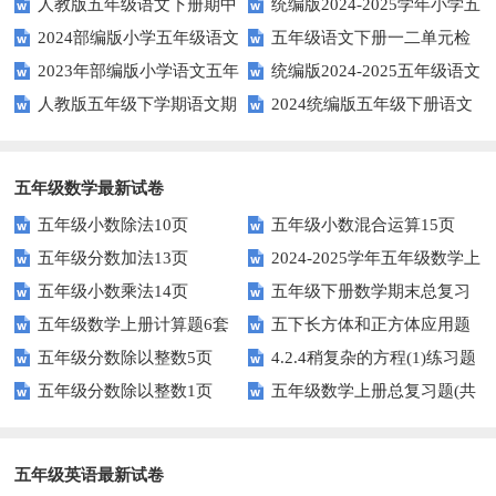
人教版五年级语文下册期中
统编版2024-2025学年小学五
下册期中阶段调研卷
练习题及答案
2024部编版小学五年级语文
五年级语文下册一二单元检
试题及参考答案
年级语文上册期中试卷
2023年部编版小学语文五年
统编版2024-2025五年级语文
下学期期末测试卷
测题
人教版五年级下学期语文期
2024统编版五年级下册语文
级下册期末模拟题
第一学期期末测试卷
中测试题
第二单元达标试题
五年级数学最新试卷
五年级小数除法10页
五年级小数混合运算15页
五年级分数加法13页
2024-2025学年五年级数学上
五年级小数乘法14页
五年级下册数学期末总复习
册期末素养测评卷（考试版A4
五年级数学上册计算题6套
五下长方体和正方体应用题
题——选择题专项练习
人教版）
五年级分数除以整数5页
4.2.4稍复杂的方程(1)练习题
专项训练
五年级分数除以整数1页
五年级数学上册总复习题(共
及答案
6套)
五年级英语最新试卷