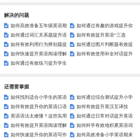
解决的问题
如何高效准备五年级英语期
如何通过有趣的游戏提升你
如何通过词汇关系题提升语
如何有效提升英语“三选
末考试？掌握这些技巧轻松拿高
的英语单词拼写水平？
如何有效利用行为辨别题提
如何通过图片判断题有效提
言学习效率？
一”练习的正确率？
分！
如何快速提升英语阅读理解
如何有效使用补全对话提升
升学生观察力？
升学生的视觉分析能力？
如何通过有效练习提升学生
能力？这些技巧你必须知道！
英语口语水平？
的连词成句能力？
还需要掌握
如何找到适合小学生的英语
如何通过综合测试提升小学
如何有效提升你的英语口语
如何有效提升英汉互译技
听力练习资源？
生英语听说读写技能？
英语语法太难懂？这些实用
如何通过日常对话提升英语
表达能力？这5个技巧让你说一
巧？这些方法让你翻译更精准！
如何有效提升英语阅读理解
如何科学有效地积累英语词
技巧让你轻松掌握！
口语能力？试试这5个方法！
口流利英语！
如何快速提升你的英语写作
如何高效准备小学英语期末
能力？这些技巧让你事半功倍！
汇？