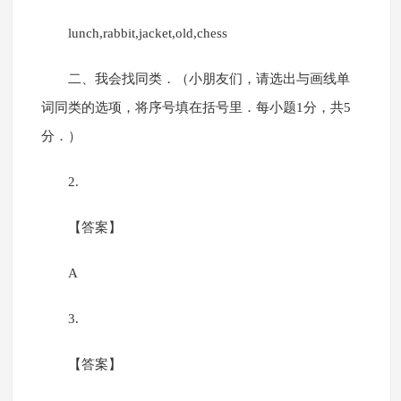
lunch,rabbit,jacket,old,chess
二、我会找同类．（小朋友们，请选出与画线单
词同类的选项，将序号填在括号里．每小题1分，共5
分．）
2.
【答案】
A
3.
【答案】