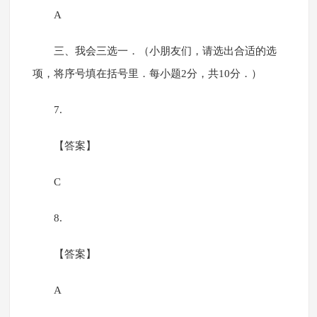
A
三、我会三选一．（小朋友们，请选出合适的选
项，将序号填在括号里．每小题2分，共10分．）
7.
【答案】
C
8.
【答案】
A