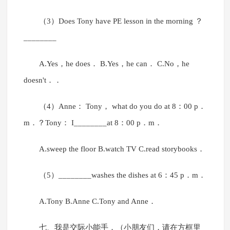
（3）Does Tony have PE lesson in the morning ？
________
A.Yes，he does． B.Yes，he can． C.No，he
doesn't．．
（4）Anne： Tony， what do you do at 8：00 p．
m．？Tony： I________at 8：00 p．m．
A.sweep the floor B.watch TV C.read storybooks．
（5）________washes the dishes at 6：45 p．m．
A.Tony B.Anne C.Tony and Anne．
七、我是交际小能手．（小朋友们，请在方框里