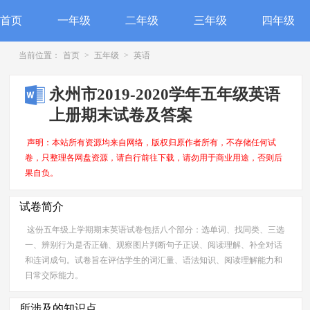
首页
一年级
二年级
三年级
四年级
当前位置：
首页
>
五年级
>
英语
永州市2019-2020学年五年级英语
上册期末试卷及答案
声明：本站所有资源均来自网络，版权归原作者所有，不存储任何试
卷，只整理各网盘资源，请自行前往下载，请勿用于商业用途，否则后
果自负。
试卷简介
这份五年级上学期期末英语试卷包括八个部分：选单词、找同类、三选
一、辨别行为是否正确、观察图片判断句子正误、阅读理解、补全对话
和连词成句。试卷旨在评估学生的词汇量、语法知识、阅读理解能力和
日常交际能力。
所涉及的知识点