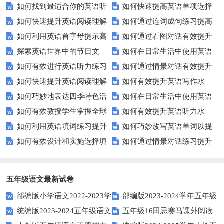
如何找到最适合你的英语听
如何快速提高英语单项选择
技巧？这些建议助你一臂之力
评估？这些技巧助你轻松过关！
如何快速提升英语阅读理解
如何通过连词成句练习提高
力测试？
题的得分？
如何利用英语首字母提示高
如何通过看图对话有效提升
能力？这些技巧你必须知道！
英语水平？
探索英语世界中的节日文
如何在日常生活中使用英语
效完成填空题？
英语口语水平？
如何有效进行英语听力练习
如何通过情景对话有效提升
化：您知道这些传统吗？
进行有效沟通？——实用英语口
如何快速提升英语阅读理解
如何有效提升英语写作水
以快速提升？
英语口语水平？
语技巧
如何巧妙地表达四季特色活
如何在日常生活中使用英语
能力？这些技巧你必须知道！
平？这里有五个实用建议！
如何有效教授学生掌握全球
如何有效提升英语听力水
动？这些建议让您的活动更加丰
进行有效问答？——实用技巧分
如何利用英语填词练习提升
如何巧妙改写英语单词以提
通用的日期表达？
平？这些测试技巧要知道！
富多彩！
享
如何有效设计和实施选择填
如何通过情景对话练习提升
词汇量？这里有5个高效方法值
升文章魅力？
空题以提升学生学习效果？
英语口语水平？
得尝试！
五年级语文最新试卷
部编版小学语文2022-2023学
部编版2023-2024学年五年级
统编版2023-2024五年级语文
五年级16田忌赛马课外阅读
年上期五年级期末试题
语文下学期期末考前质量冲刺卷