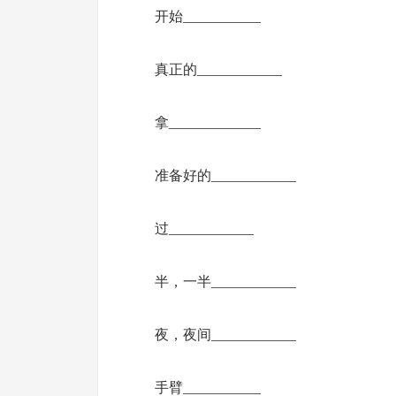
开始___________
真正的____________
拿_____________
准备好的____________
过____________
半，一半____________
夜，夜间____________
手臂___________