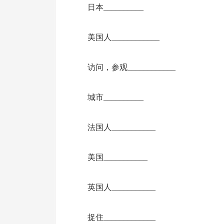
日本__________
美国人____________
访问，参观____________
城市__________
法国人___________
美国___________
英国人___________
捉住_____________