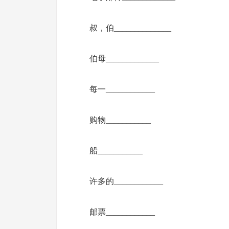
叔，伯______________
伯母_____________
每一____________
购物___________
船___________
许多的____________
邮票____________