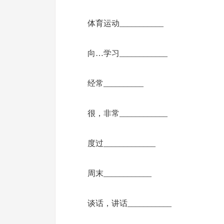
体育运动___________
向…学习____________
经常__________
很，非常____________
度过_____________
周末____________
谈话，讲话___________