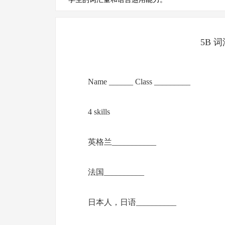
5B 
Name ______ Class _________
4 skills
英格兰___________
法国__________
日本人，日语__________