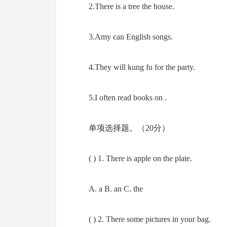
2.There is a tree the house.
3.Amy can English songs.
4.They will kung fu for the party.
5.I often read books on .
单项选择题。（20分）
( ) 1. There is apple on the plate.
A. a B. an C. the
( ) 2. There some pictures in your bag.