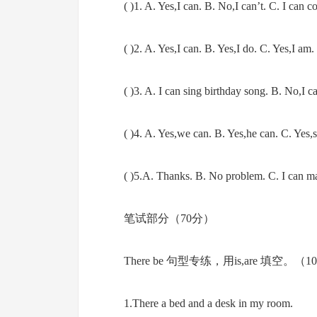
( )1. A. Yes,I can. B. No,I can’t. C. I can c
( )2. A. Yes,I can. B. Yes,I do. C. Yes,I am.
( )3. A. I can sing birthday song. B. No,I c
( )4. A. Yes,we can. B. Yes,he can. C. Yes,
( )5.A. Thanks. B. No problem. C. I can ma
笔试部分（70分）
There be 句型专练，用is,are 填空。（
1.There a bed and a desk in my room.