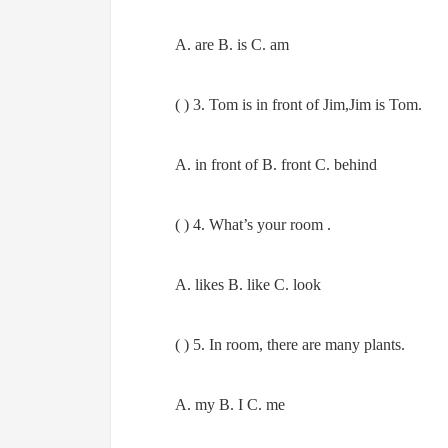
A. are B. is C. am
( ) 3. Tom is in front of Jim,Jim is Tom.
A. in front of B. front C. behind
( ) 4. What’s your room .
A. likes B. like C. look
( ) 5. In room, there are many plants.
A. my B. I C. me