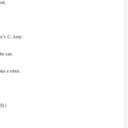
ook.
an’t. C. Amy.
she can.
ke a robot.
10分）