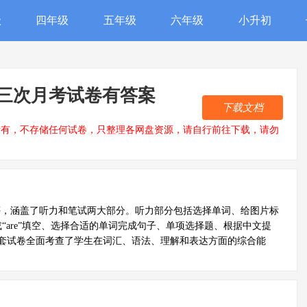
级
四年级
五年级
六年级
小升初
三次月考试卷有答案
下载文档
所有，不存储任何试卷，只整理各网盘资源，请自行前往下载，请勿
评，涵盖了听力和笔试两大部分。听力部分包括选择单词、给图片标
或“are”填空、选择合适的单词完成句子、单项选择题、根据中文提
套试卷全面考查了学生在词汇、语法、理解和表达方面的综合能