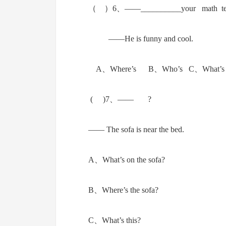
（ ）6、——__________your math teac
——He is funny and cool.
A、Where’s B、Who’s C、What’s
( )7、—— ?
—— The sofa is near the bed.
A、What’s on the sofa?
B、Where’s the sofa?
C、What’s this?