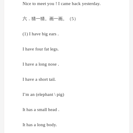
Nice to meet you ! I came back yesterday.
六．猜一猜。画一画。（5）
(1) I have big ears .
I have four fat legs.
I have a long nose .
I have a short tail.
I’m an (elephant \ pig)
It has a small head .
It has a long body.