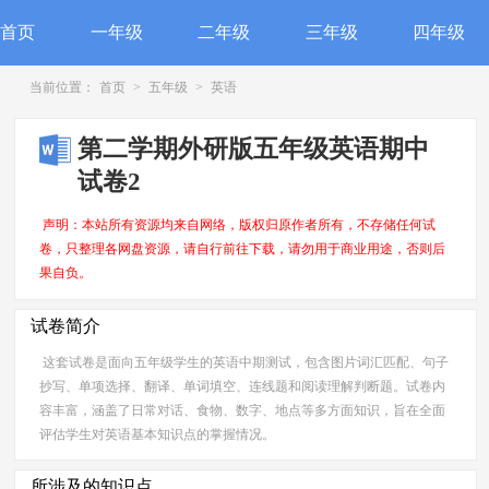
首页
一年级
二年级
三年级
四年级
当前位置：
首页
>
五年级
>
英语
第二学期外研版五年级英语期中
试卷2
声明：本站所有资源均来自网络，版权归原作者所有，不存储任何试
卷，只整理各网盘资源，请自行前往下载，请勿用于商业用途，否则后
果自负。
试卷简介
这套试卷是面向五年级学生的英语中期测试，包含图片词汇匹配、句子
抄写、单项选择、翻译、单词填空、连线题和阅读理解判断题。试卷内
容丰富，涵盖了日常对话、食物、数字、地点等多方面知识，旨在全面
评估学生对英语基本知识点的掌握情况。
所涉及的知识点