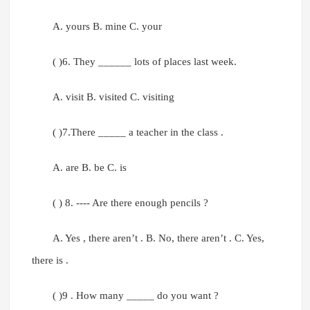
A. yours B. mine C. your
( )6. They ______ lots of places last week.
A. visit B. visited C. visiting
( )7.There _____ a teacher in the class .
A. are B. be C. is
( ) 8. ---- Are there enough pencils ?
A. Yes , there aren’t . B. No, there aren’t . C. Yes,
there is .
( )9 . How many _____ do you want ?