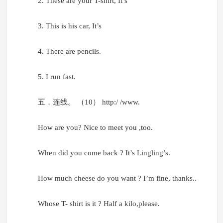
2. These are your T-shirt, It’s
3. This is his car, It’s
4. There are pencils.
5. I run fast.
五．连线。 （10） http:/ /www.
How are you? Nice to meet you ,too.
When did you come back ? It’s Lingling’s.
How much cheese do you want ? I’m fine, thanks..
Whose T- shirt is it ? Half a kilo,please.