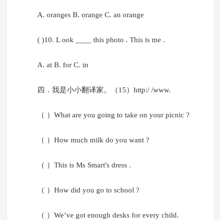
A. oranges B. orange C. an orange
( )10. L ook ____ this photo . This is me .
A. at B. for C. in
四．我是小小翻译家。（15）http:/ /www.
（ ）What are you going to take on your picnic ?
（ ）How much milk do you want ?
（ ）This is Ms Smart's dress .
（ ）How did you go to school ?
（ ）We’ve got enough desks for every child.