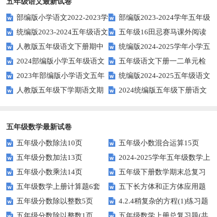
五年级语文最新试卷
部编版小学语文2022-2023学
部编版2023-2024学年五年级
统编版2023-2024五年级语文
五年级16田忌赛马课外阅读
年上期五年级期末试题
语文下学期期末考前质量冲刺卷
人教版五年级语文下册期中
统编版2024-2025学年小学五
下册期中阶段调研卷
练习题及答案
2024部编版小学五年级语文
五年级语文下册一二单元检
试题及参考答案
年级语文上册期中试卷
2023年部编版小学语文五年
统编版2024-2025五年级语文
下学期期末测试卷
测题
人教版五年级下学期语文期
2024统编版五年级下册语文
级下册期末模拟题
第一学期期末测试卷
中测试题
第二单元达标试题
五年级数学最新试卷
五年级小数除法10页
五年级小数混合运算15页
五年级分数加法13页
2024-2025学年五年级数学上
五年级小数乘法14页
五年级下册数学期末总复习
册期末素养测评卷（考试版A4
五年级数学上册计算题6套
五下长方体和正方体应用题
题——选择题专项练习
人教版）
五年级分数除以整数5页
4.2.4稍复杂的方程(1)练习题
专项训练
五年级分数除以整数1页
五年级数学上册总复习题(共
及答案