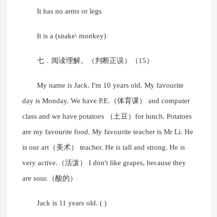
It has no arms or legs
It is a (snake\ monkey)
七．阅读理解。（判断正误）（15）
My name is Jack. I'm 10 years old. My favourite
day is Monday. We have P.E.（体育课） and computer
class and we have potatoes （土豆）for lunch. Potatoes
are my favourite food. My favourite teacher is Mr Li. He
is our art（美术） teacher. He is tall and strong. He is
very active.（活泼） I don't like grapes, because they
are sour.（酸的）
Jack is 11 years old. ( )