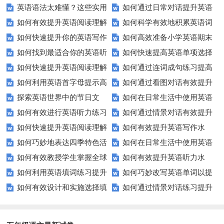
英语语法太难懂？这些实用
如何通过日常对话提升英语
表达能力？这5个技巧让你说一
巧？这些方法让你翻译更精准！
如何有效提升英语阅读理解
如何科学有效地积累英语词
技巧让你轻松掌握！
口语能力？试试这5个方法！
口流利英语！
如何快速提升你的英语写作
如何高效准备小学英语期末
能力？这些技巧让你事半功倍！
汇？
如何找到最适合你的英语听
如何快速提高英语单项选择
技巧？这些建议助你一臂之力
评估？这些技巧助你轻松过关！
如何快速提升英语阅读理解
如何通过连词成句练习提高
力测试？
题的得分？
如何利用英语首字母提示高
如何通过看图对话有效提升
能力？这些技巧你必须知道！
英语水平？
探索英语世界中的节日文
如何在日常生活中使用英语
效完成填空题？
英语口语水平？
如何有效进行英语听力练习
如何通过情景对话有效提升
化：您知道这些传统吗？
进行有效沟通？——实用英语口
如何快速提升英语阅读理解
如何有效提升英语写作水
以快速提升？
英语口语水平？
语技巧
如何巧妙地表达四季特色活
如何在日常生活中使用英语
能力？这些技巧你必须知道！
平？这里有五个实用建议！
如何有效教授学生掌握全球
如何有效提升英语听力水
动？这些建议让您的活动更加丰
进行有效问答？——实用技巧分
如何利用英语填词练习提升
如何巧妙改写英语单词以提
通用的日期表达？
平？这些测试技巧要知道！
富多彩！
享
如何有效设计和实施选择填
如何通过情景对话练习提升
词汇量？这里有5个高效方法值
升文章魅力？
空题以提升学生学习效果？
英语口语水平？
得尝试！