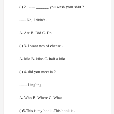
( ) 2 . ----- ______ you wash your shirt ?
----- No, I didn't .
A. Are B. Did C. Do
( ) 3. I want two of cheese .
A. kilo B. kilos C. half a kilo
( ) 4. did you meet in ?
------ Lingling .
A. Who B. Where C. What
( )5.This is my book .This book is .