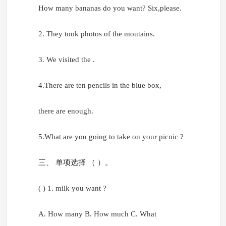
How many bananas do you want? Six,please.
2. They took photos of the moutains.
3. We visited the .
4.There are ten pencils in the blue box,
there are enough.
5.What are you going to take on your picnic ?
三、 单项选择 （ ）。
( ) 1. milk you want ?
A. How many B. How much C. What