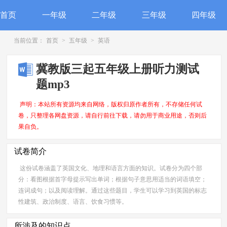
首页
一年级
二年级
三年级
四年级
当前位置：
首页
>
五年级
>
英语
冀教版三起五年级上册听力测试
题mp3
声明：本站所有资源均来自网络，版权归原作者所有，不存储任何试
卷，只整理各网盘资源，请自行前往下载，请勿用于商业用途，否则后
果自负。
试卷简介
这份试卷涵盖了英国文化、地理和语言方面的知识。试卷分为四个部
分：看图根据首字母提示写出单词；根据句子意思用适当的词语填空；
连词成句；以及阅读理解。通过这些题目，学生可以学习到英国的标志
性建筑、政治制度、语言、饮食习惯等。
所涉及的知识点