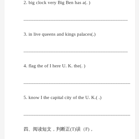
2. big clock very Big Ben has a(. )
__________________________________________
3. in live queens and kings palaces(.)
__________________________________________
4. flag the of I here U. K. the(. )
___________________________________________
5. know I the capital city of the U. K.( .)
___________________________________________
四、阅读短文，判断正(T)误（F)，