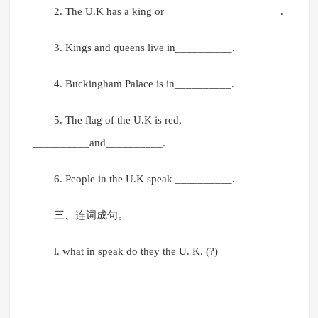
2. The U.K has a king or__________ __________.
3. Kings and queens live in__________.
4. Buckingham Palace is in__________.
5. The flag of the U.K is red,
__________and__________.
6. People in the U.K speak __________.
三、连词成句。
l. what in speak do they the U. K. (?)
_________________________________________