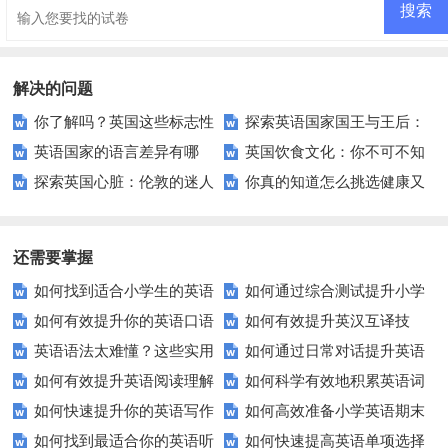
解决的问题
你了解吗？英国这些标志性
探索英语国家国王与王后：
英语国家的语言差异有哪
英国饮食文化：你不可不知
建筑背后隐藏着哪些故事？
历史角色与教育意义
探索英国心脏：伦敦的迷人
你真的知道怎么挑选健康又
些？英国、美国、加拿大、澳大
的传统与现代风味？
魅力
安全的外卖食品吗？
利亚和新西兰有何不同？
还需要掌握
如何找到适合小学生的英语
如何通过综合测试提升小学
如何有效提升你的英语口语
如何有效提升英汉互译技
听力练习资源？
生英语听说读写技能？
英语语法太难懂？这些实用
如何通过日常对话提升英语
表达能力？这5个技巧让你说一
巧？这些方法让你翻译更精准！
如何有效提升英语阅读理解
如何科学有效地积累英语词
技巧让你轻松掌握！
口语能力？试试这5个方法！
口流利英语！
如何快速提升你的英语写作
如何高效准备小学英语期末
能力？这些技巧让你事半功倍！
汇？
如何找到最适合你的英语听
如何快速提高英语单项选择
技巧？这些建议助你一臂之力
评估？这些技巧助你轻松过关！