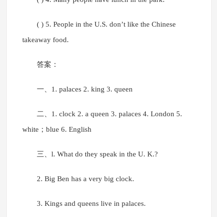
( ) 5. People in the U.S. don’t like the Chinese
takeaway food.
答案：
一、1. palaces 2. king 3. queen
二、1. clock 2. a queen 3. palaces 4. London 5.
white；blue 6. English
三、l. What do they speak in the U. K.?
2. Big Ben has a very big clock.
3. Kings and queens live in palaces.