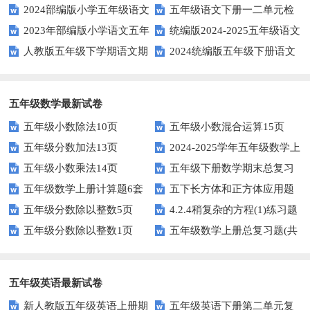
2024部编版小学五年级语文
五年级语文下册一二单元检
试题及参考答案
年级语文上册期中试卷
2023年部编版小学语文五年
统编版2024-2025五年级语文
下学期期末测试卷
测题
人教版五年级下学期语文期
2024统编版五年级下册语文
级下册期末模拟题
第一学期期末测试卷
中测试题
第二单元达标试题
五年级数学最新试卷
五年级小数除法10页
五年级小数混合运算15页
五年级分数加法13页
2024-2025学年五年级数学上
五年级小数乘法14页
五年级下册数学期末总复习
册期末素养测评卷（考试版A4
五年级数学上册计算题6套
五下长方体和正方体应用题
题——选择题专项练习
人教版）
五年级分数除以整数5页
4.2.4稍复杂的方程(1)练习题
专项训练
五年级分数除以整数1页
五年级数学上册总复习题(共
及答案
6套)
五年级英语最新试卷
新人教版五年级英语上册期
五年级英语下册第二单元复