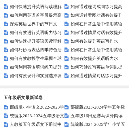
如何快速提升英语阅读理解
如何通过连词成句练习提高
力测试？
题的得分？
如何利用英语首字母提示高
如何通过看图对话有效提升
能力？这些技巧你必须知道！
英语水平？
探索英语世界中的节日文
如何在日常生活中使用英语
效完成填空题？
英语口语水平？
如何有效进行英语听力练习
如何通过情景对话有效提升
化：您知道这些传统吗？
进行有效沟通？——实用英语口
如何快速提升英语阅读理解
如何有效提升英语写作水
以快速提升？
英语口语水平？
语技巧
如何巧妙地表达四季特色活
如何在日常生活中使用英语
能力？这些技巧你必须知道！
平？这里有五个实用建议！
如何有效教授学生掌握全球
如何有效提升英语听力水
动？这些建议让您的活动更加丰
进行有效问答？——实用技巧分
如何利用英语填词练习提升
如何巧妙改写英语单词以提
通用的日期表达？
平？这些测试技巧要知道！
富多彩！
享
如何有效设计和实施选择填
如何通过情景对话练习提升
词汇量？这里有5个高效方法值
升文章魅力？
空题以提升学生学习效果？
英语口语水平？
得尝试！
五年级语文最新试卷
部编版小学语文2022-2023学
部编版2023-2024学年五年级
统编版2023-2024五年级语文
五年级16田忌赛马课外阅读
年上期五年级期末试题
语文下学期期末考前质量冲刺卷
人教版五年级语文下册期中
统编版2024-2025学年小学五
下册期中阶段调研卷
练习题及答案