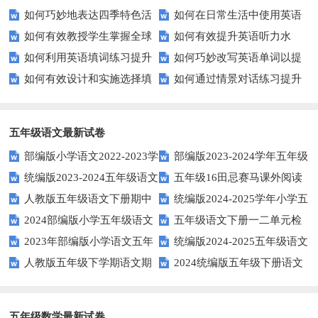
如何巧妙地表达四季特色活
如何在日常生活中使用英语
能力？这些技巧你必须知道！
平？这里有五个实用建议！
如何有效教授学生掌握全球
如何有效提升英语听力水
动？这些建议让您的活动更加丰
进行有效问答？——实用技巧分
如何利用英语填词练习提升
如何巧妙改写英语单词以提
通用的日期表达？
平？这些测试技巧要知道！
富多彩！
享
如何有效设计和实施选择填
如何通过情景对话练习提升
词汇量？这里有5个高效方法值
升文章魅力？
空题以提升学生学习效果？
英语口语水平？
得尝试！
五年级语文最新试卷
部编版小学语文2022-2023学
部编版2023-2024学年五年级
统编版2023-2024五年级语文
五年级16田忌赛马课外阅读
年上期五年级期末试题
语文下学期期末考前质量冲刺卷
人教版五年级语文下册期中
统编版2024-2025学年小学五
下册期中阶段调研卷
练习题及答案
2024部编版小学五年级语文
五年级语文下册一二单元检
试题及参考答案
年级语文上册期中试卷
2023年部编版小学语文五年
统编版2024-2025五年级语文
下学期期末测试卷
测题
人教版五年级下学期语文期
2024统编版五年级下册语文
级下册期末模拟题
第一学期期末测试卷
中测试题
第二单元达标试题
五年级数学最新试卷