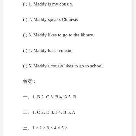
( ) 1. Maddy is my cousin.
( ) 2. Maddy speaks Chinese.
( ) 3. Maddy likes to go to the library.
( ) 4. Maddy has a cousin.
( ) 5. Maddy's cousin likes to go to school.
答案：
一、1. B 2. C 3. B 4. A 5. B
二、1. C 2. D 3.E 4. B 5. A
三、1.× 2.× 3.× 4.√ 5.×