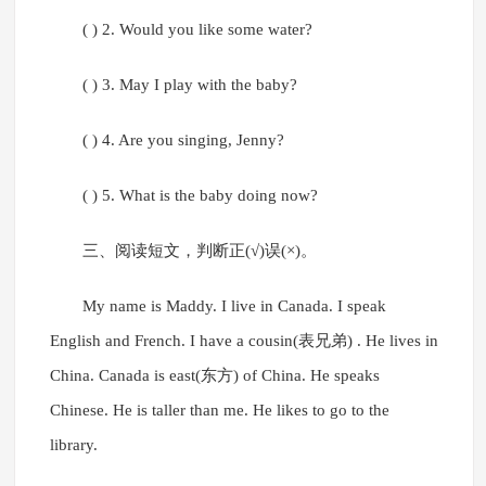
( ) 2. Would you like some water?
( ) 3. May I play with the baby?
( ) 4. Are you singing, Jenny?
( ) 5. What is the baby doing now?
三、阅读短文，判断正(√)误(×)。
My name is Maddy. I live in Canada. I speak
English and French. I have a cousin(表兄弟) . He lives in
China. Canada is east(东方) of China. He speaks
Chinese. He is taller than me. He likes to go to the
library.