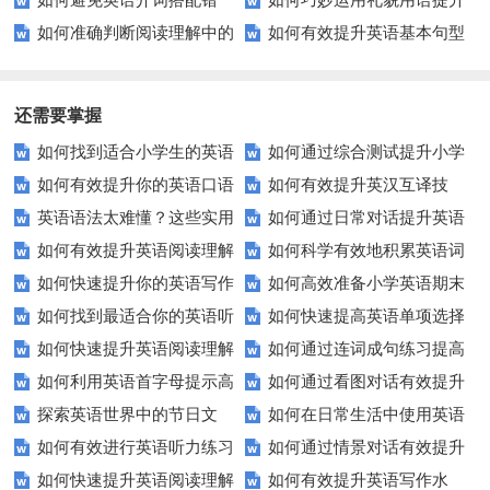
如何避免英语介词搭配错
如何巧妙运用礼貌用语提升
题的得分？
高英语水平？
如何准确判断阅读理解中的
如何有效提升英语基本句型
误？——掌握时间与位置介词的
教育效果？
正误？实用技巧大公开
匹配能力？
正确使用
还需要掌握
如何找到适合小学生的英语
如何通过综合测试提升小学
如何有效提升你的英语口语
如何有效提升英汉互译技
听力练习资源？
生英语听说读写技能？
英语语法太难懂？这些实用
如何通过日常对话提升英语
表达能力？这5个技巧让你说一
巧？这些方法让你翻译更精准！
如何有效提升英语阅读理解
如何科学有效地积累英语词
技巧让你轻松掌握！
口语能力？试试这5个方法！
口流利英语！
如何快速提升你的英语写作
如何高效准备小学英语期末
能力？这些技巧让你事半功倍！
汇？
如何找到最适合你的英语听
如何快速提高英语单项选择
技巧？这些建议助你一臂之力
评估？这些技巧助你轻松过关！
如何快速提升英语阅读理解
如何通过连词成句练习提高
力测试？
题的得分？
如何利用英语首字母提示高
如何通过看图对话有效提升
能力？这些技巧你必须知道！
英语水平？
探索英语世界中的节日文
如何在日常生活中使用英语
效完成填空题？
英语口语水平？
如何有效进行英语听力练习
如何通过情景对话有效提升
化：您知道这些传统吗？
进行有效沟通？——实用英语口
如何快速提升英语阅读理解
如何有效提升英语写作水
以快速提升？
英语口语水平？
语技巧