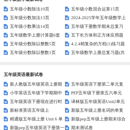
五年级小数除法10页
五年级小数混合运算15页
五年级分数加法13页
2024-2025学年五年级数学上
五年级小数乘法14页
五年级下册数学期末总复习
册期末素养测评卷（考试版A4
五年级数学上册计算题6套
五下长方体和正方体应用题
题——选择题专项练习
人教版）
五年级分数除以整数5页
4.2.4稍复杂的方程(1)练习题
专项训练
五年级分数除以整数1页
五年级数学上册总复习题(共
及答案
6套)
五年级英语最新试卷
新人教版五年级英语上册期
五年级英语下册第二单元复
小学英语五年级下学期期中
PEP五年级下册第五六单元
中词汇复习Unit1-Unit3
习卷
五年级英语下册现在进行时
译林版五年级英语Unit2单元
书写及单词识记测试卷
练习题
新标准英语五年级上
新版五年级上册名词的单复
练习题
测试卷
精通版五年级上册 Unit 6 单
新版pep五年级上册期末综合
module2复习题
数形式复习题
新版pep五年级英语下册第一
期末测试卷
元测试
测试卷