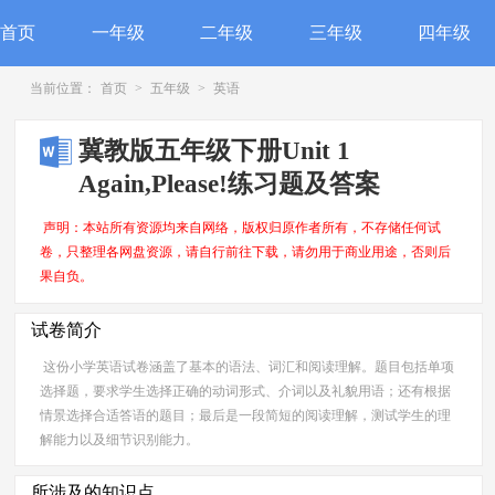
首页
一年级
二年级
三年级
四年级
当前位置：
首页
>
五年级
>
英语
冀教版五年级下册Unit 1
Again,Please!练习题及答案
声明：本站所有资源均来自网络，版权归原作者所有，不存储任何试
卷，只整理各网盘资源，请自行前往下载，请勿用于商业用途，否则后
果自负。
试卷简介
这份小学英语试卷涵盖了基本的语法、词汇和阅读理解。题目包括单项
选择题，要求学生选择正确的动词形式、介词以及礼貌用语；还有根据
情景选择合适答语的题目；最后是一段简短的阅读理解，测试学生的理
解能力以及细节识别能力。
所涉及的知识点