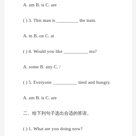
A. am B. is C. are
( ) 3. This man is _________ the train.
A. in B. on C. at
( ) 4. Would you like __________ tea?
A. some B. any C. /
( ) 5. Everyone __________ tired and hungry.
A. am B. is C. are
二、给下列句子选出合适的答语。
( ) 1. What are you doing now?