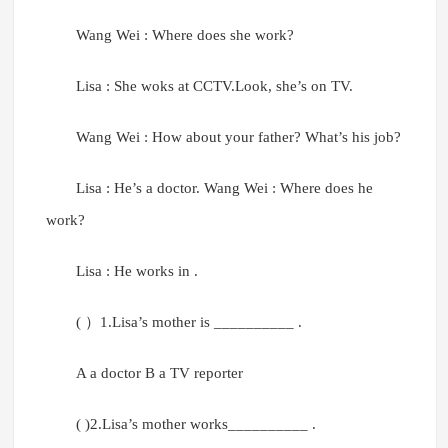
Wang Wei : Where does she work?
Lisa : She woks at CCTV.Look, she’s on TV.
Wang Wei : How about your father? What’s his job?
Lisa : He’s a doctor. Wang Wei : Where does he
work?
Lisa : He works in .
( ）1.Lisa’s mother is __________ .
A a doctor B a TV reporter
( )2.Lisa’s mother works__________ .