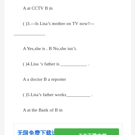
A at CCTV B in
( )3.---Is Lisa’s mother on TV now?---
_____________
A Yes,she is . B No,she isn’t.
( )4.Lisa ‘s father is ___________ .
A a doctor B a reporter
( )5.Lisa’s father works__________ .
A at the Bank of B in
无限免费下载试卷