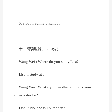
______________________________________________
5. study I Sunny at school
______________________________________________
十．阅读理解。（10分）
Wang Wei : Where do you study,Lisa?
Lisa: I study at .
Wang Wei : What’s your mother’s job? Is your
mother a doctor?
Lisa ：No, she is TV reporter.