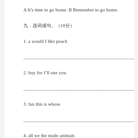
A It’s time to go home. B Remember to go home.
九．连词成句。（10分）
1. a would I like peach
______________________________________________
2. buy for I’ll one you
______________________________________________
3. fan this is whose
______________________________________________
4. all we the made animals