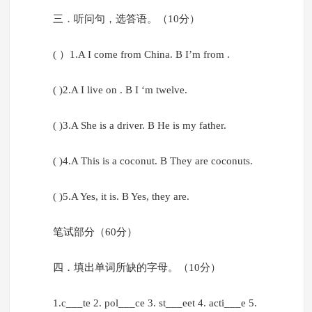
三．听问句，选答语。（10分）
( ）1.A I come from China. B I’m from .
( )2.A I live on . B I ‘m twelve.
( )3.A She is a driver. B He is my father.
( )4.A This is a coconut. B They are coconuts.
( )5.A Yes, it is. B Yes, they are.
笔试部分（60分）
四．填出单词所缺的字母。（10分）
1.c___te 2. pol___ce 3. st___eet 4. acti___e 5.