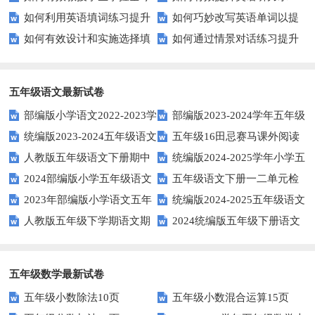
如何利用英语填词练习提升
如何巧妙改写英语单词以提
通用的日期表达？
平？这些测试技巧要知道！
富多彩！
享
如何有效设计和实施选择填
如何通过情景对话练习提升
词汇量？这里有5个高效方法值
升文章魅力？
空题以提升学生学习效果？
英语口语水平？
得尝试！
五年级语文最新试卷
部编版小学语文2022-2023学
部编版2023-2024学年五年级
统编版2023-2024五年级语文
五年级16田忌赛马课外阅读
年上期五年级期末试题
语文下学期期末考前质量冲刺卷
人教版五年级语文下册期中
统编版2024-2025学年小学五
下册期中阶段调研卷
练习题及答案
2024部编版小学五年级语文
五年级语文下册一二单元检
试题及参考答案
年级语文上册期中试卷
2023年部编版小学语文五年
统编版2024-2025五年级语文
下学期期末测试卷
测题
人教版五年级下学期语文期
2024统编版五年级下册语文
级下册期末模拟题
第一学期期末测试卷
中测试题
第二单元达标试题
五年级数学最新试卷
五年级小数除法10页
五年级小数混合运算15页