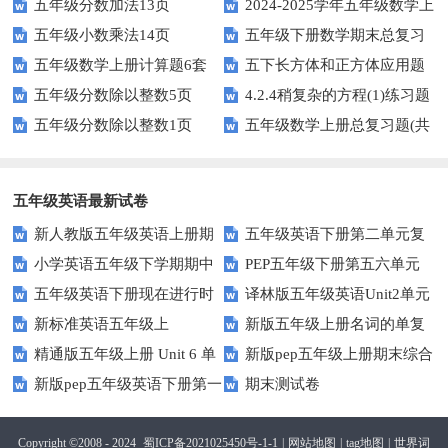
五年级分数加法13页
2024-2025学年五年级数学上
五年级小数乘法14页
五年级下册数学期末总复习
册期末素养测评卷（考试版A4
五年级数学上册计算题6套
五下长方体和正方体应用题
题——选择题专项练习
人教版）
五年级分数除以整数5页
4.2.4稍复杂的方程(1)练习题
专项训练
五年级分数除以整数1页
五年级数学上册总复习题(共
及答案
6套)
五年级英语最新试卷
新人教版五年级英语上册期
五年级英语下册第二单元复
小学英语五年级下学期期中
PEP五年级下册第五六单元
中词汇复习Unit1-Unit3
习卷
五年级英语下册现在进行时
译林版五年级英语Unit2单元
书写及单词识记测试卷
练习题
新标准英语五年级上
新版五年级上册名词的单复
练习题
测试卷
精通版五年级上册 Unit 6 单
新版pep五年级上册期末综合
module2复习题
数形式复习题
新版pep五年级英语下册第一
期末测试卷
元测试
测试卷
二单元测试题(Unit1-Unit2)
Copyright ©2008 - 2024
蜀ICP备2021025450号-1-1
|
网站地图
|
tag地图
|
世界词