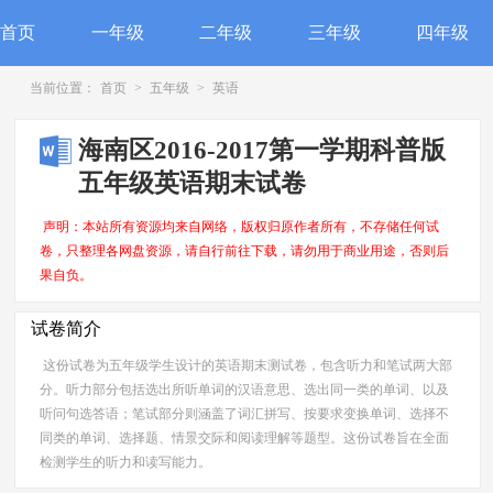
首页
一年级
二年级
三年级
四年级
当前位置：
首页
>
五年级
>
英语
海南区2016-2017第一学期科普版
五年级英语期末试卷
声明：本站所有资源均来自网络，版权归原作者所有，不存储任何试
卷，只整理各网盘资源，请自行前往下载，请勿用于商业用途，否则后
果自负。
试卷简介
这份试卷为五年级学生设计的英语期末测试卷，包含听力和笔试两大部
分。听力部分包括选出所听单词的汉语意思、选出同一类的单词、以及
听问句选答语；笔试部分则涵盖了词汇拼写、按要求变换单词、选择不
同类的单词、选择题、情景交际和阅读理解等题型。这份试卷旨在全面
检测学生的听力和读写能力。