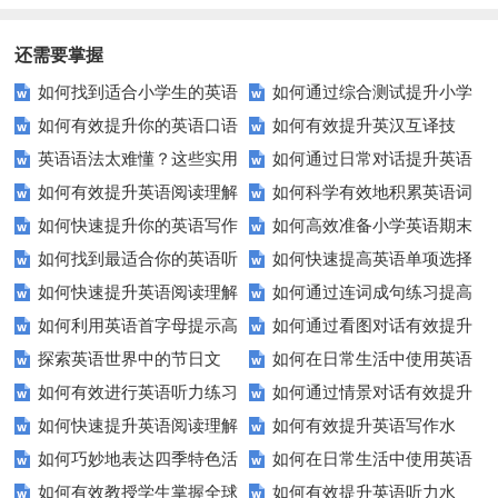
餐？这些实用对话让你不再尴尬
力？这里有你需要的所有技巧！
还需要掌握
如何找到适合小学生的英语
如何通过综合测试提升小学
如何有效提升你的英语口语
如何有效提升英汉互译技
听力练习资源？
生英语听说读写技能？
英语语法太难懂？这些实用
如何通过日常对话提升英语
表达能力？这5个技巧让你说一
巧？这些方法让你翻译更精准！
如何有效提升英语阅读理解
如何科学有效地积累英语词
技巧让你轻松掌握！
口语能力？试试这5个方法！
口流利英语！
如何快速提升你的英语写作
如何高效准备小学英语期末
能力？这些技巧让你事半功倍！
汇？
如何找到最适合你的英语听
如何快速提高英语单项选择
技巧？这些建议助你一臂之力
评估？这些技巧助你轻松过关！
如何快速提升英语阅读理解
如何通过连词成句练习提高
力测试？
题的得分？
如何利用英语首字母提示高
如何通过看图对话有效提升
能力？这些技巧你必须知道！
英语水平？
探索英语世界中的节日文
如何在日常生活中使用英语
效完成填空题？
英语口语水平？
如何有效进行英语听力练习
如何通过情景对话有效提升
化：您知道这些传统吗？
进行有效沟通？——实用英语口
如何快速提升英语阅读理解
如何有效提升英语写作水
以快速提升？
英语口语水平？
语技巧
如何巧妙地表达四季特色活
如何在日常生活中使用英语
能力？这些技巧你必须知道！
平？这里有五个实用建议！
如何有效教授学生掌握全球
如何有效提升英语听力水
动？这些建议让您的活动更加丰
进行有效问答？——实用技巧分