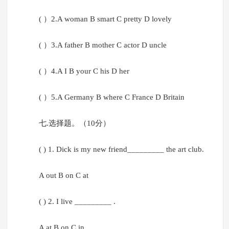
( ）2.A woman B smart C pretty D lovely
( ）3.A father B mother C actor D uncle
( ）4.A I B your C his D her
( ）5.A Germany B where C France D Britain
七.选择题。（10分）
( ) 1. Dick is my new friend_________ the art club.
A out B on C at
( ) 2. I live _________ .
A at B on C in