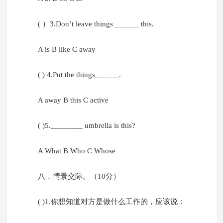
( ）3.Don’t leave things ______ this.
A is B like C away
( ) 4.Put the things______.
A away B this C active
( )5.________ umbrella is this?
A What B Who C Whose
八．情景交际。（10分）
( )1.你想知道对方是做什么工作的，应该说：