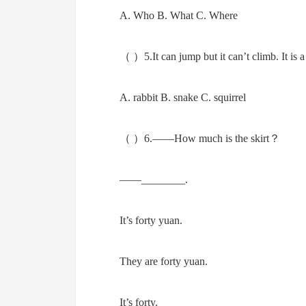
A. Who B. What C. Where
（ ）5.It can jump but it can’t climb. It is 
A. rabbit B. snake C. squirrel
（ ）6.——How much is the skirt？
——________.
It’s forty yuan.
They are forty yuan.
It’s forty.