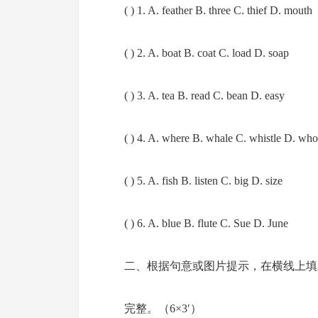
( ) 1. A. feather B. three C. thief D. mouth
( ) 2. A. boat B. coat C. load D. soap
( ) 3. A. tea B. read C. bean D. easy
( ) 4. A. where B. whale C. whistle D. who
( ) 5. A. fish B. listen C. big D. size
( ) 6. A. blue B. flute C. Sue D. June
二、根据句意或图片提示，在横线上填
完整。（6×3′）