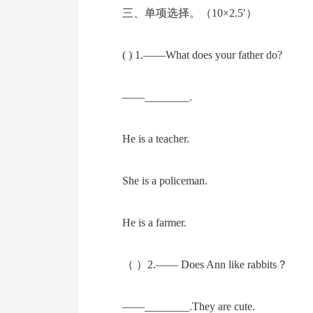
三、单项选择。（10×2.5′）
( ) 1.——What does your father do?
——________.
He is a teacher.
She is a policeman.
He is a farmer.
（ ）2.—— Does Ann like rabbits？
——________.They are cute.