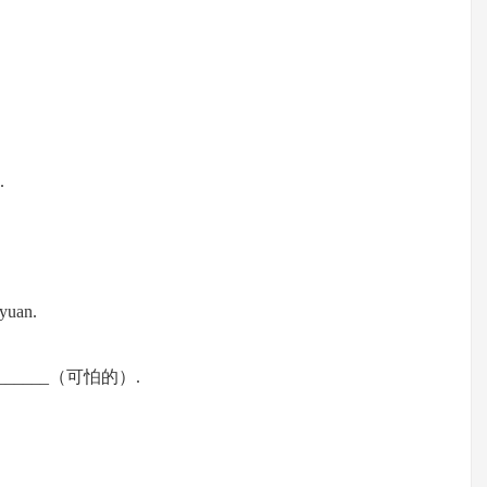
.
 yuan.
 are________（可怕的）.