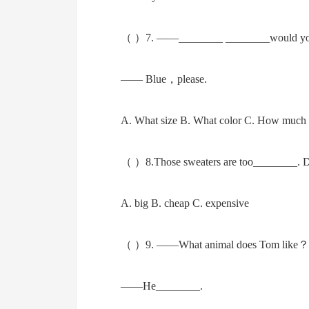
（ ）7. ——________ ________would yo
—— Blue，please.
A. What size B. What color C. How much
（ ）8.Those sweaters are too________. D
A. big B. cheap C. expensive
（ ）9. ——What animal does Tom like？
——He________.