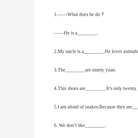
1.——What does he do？
——He is a________.
2.My uncle is a________.He loves animals
3.The________are ninety yuan.
4.This shoes are________.It’s only twenty
5.I am afraid of snakes.Because they
6. We don’t like________.