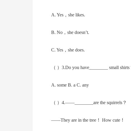
A. Yes，she likes.
B. No，she doesn’t.
C. Yes，she does.
（ ）3.Do you have________ small shirt
A. some B. a C. any
（ ）4.——________are the squirrels？
——They are in the tree！ How cute！