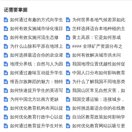
攻略
还需要掌握
如何通过有趣的方式向学生
为何世界各地气候差异如此
如何有效实施城市绿化项目
怎样选择适合本地种植的主
介绍四大地理区域？
之大？背后隐藏的秘密你知道
如何有效实施河流生态修
黄土高原：它是如何形成
以促进生态环境建设？
要农作物？
吗？
为什么山脉和平原在地球上
#### 全球矿产资源分布之
复？——探索河流治理新路径
的？对我们有何影响？
如何选择最适合你的农业灌
如何有效解决城市供水问
如此不同？地形地貌揭秘
谜：哪些地区蕴藏最丰富的宝
地理分界线：自然与人为因
我国地理位置优越性如何促
溉系统？
题？——探索城市水资源管理新
藏？
如何通过趣味互动提升学生
中国人口分布如何影响教育
素如何划分我们的世界？
进农业发展？
路径
维吾尔族舞蹈的魅力：独特
为什么了解我国不同地形类
的我国行政区划认知？
资源分配？
如何快速提升学生的英语写
我国山区常见自然灾害，如
风格与深厚文化如何展现？
型如此重要？
为何中国北方比南方更缺
我国交通运输：连接城乡，
作技巧？
何有效预防与应对？
如何优化教育机构布局以提
如何挑选最适合你的在线教
水？——探索水资源分布的秘密
促进发展的关键力量？
如何优化教育行政中心以促
自治区教育政策如何影响学
升教育质量？
育平台？——寻找理想学习伙伴
如何通过教育提升学生对长
如何优化教育网站以吸引更
进教育公平与质量？
生的学习成果？
的指南