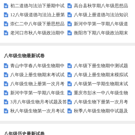
初二道德与法治下册期中试
高台县秋学期八年级思想品
测试题及答案
治第一单元测试题及答案
案
12八年级道德与法治上册第
八年级上册道德与法治知识
卷及答案
德期末试卷及答案
崇仁二中八年级下册思想品
新河中学第一学期八年级道
二次月考试题
点复习题 填充
老河口市秋八年级政治期中
衡阳市下期八年级政治期末
德第二次月考试卷及答案
德与法治第三次月考试卷
调研试题及答案
试卷及答案
八年级生物最新试卷
青山中学春八年级生物期中
八年级下册生物期中测试题
八年级上册生物期末考试试
八年级上册生物期末模拟试
试题及答案
八年级生物上册第一次月考
八年级第一学期生物期末试
卷
题
新河中学第一学期八年级生
重庆市彭水一中八年级生物
试题
题及答案
3月八年级生物月考试题及答
八年级生物下册第一次月考
物第三次月考试卷
第三次月考试卷及答案
秋八年级生物第一次月考试
秋季八年级生物期中试题及
案
试题
题及答案
答案
八年级历史最新试卷