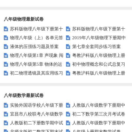
试卷
卷(三)地形 地势 气候
八年级物理最新试卷
苏科版物理八年级下册第十
苏科版物理八年级下册第十
物理八年级（上）各单元答
2019年八年级物理下册期中
单元 压强与浮力 综合测试卷(B)
单元 压强与浮力 综合测试卷(A)
液体的压强练习题及答案
第七章全套同步练习答案
案
考试试卷及答案
含答案
含答案
物理八年级第1章 声现象 闯
粤教沪科版八年级物理上册
物理八年级第5章 物体的运
初中物理概念和公式总复习
关测试A
期末测试题及答案（B卷）
初二物理透镜及其应用练习
粤教沪科版八年级物理上册
动 闯关测试A
题
期末测试题及答案（A卷）
八年级数学最新试卷
实验外国语学校八年级下册
人教版八年级数学下册期中
宜昌市八校联考八年级数学
初二下数学第三次月考试卷
数学试题
复习题附答案
人教版初二下册数学期中试
人教版八年级数学下册期中
试卷及答案
北师大版初二数学下期末试
八年级上册期末数学试卷