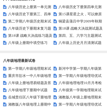
八年级历史上册第一单元测
八年级历史下册第四单元测
八年级历史下册第三、四单
第15课星星之火，可以燎原
试题及答案
试题及答案
第二学期八年级历史期末试
铜梁县蒲吕中学2009年秋期
元检测题及答案
同步练习3（北师大版八上）
八年级历史下册期末复习题
第18课 战略大决战测试题及
题
半期考试八年级历史试题
第18课 战略大决战练习题及
第四、五、六学习主题测试
及答案
答案
八年级上册期中填空练习
八年级上历史月月清测试题
答案
题（川教版八上）
（川教版）
八年级地理最新试卷
第一学期八年级地理期末试
新河中学第一学期八年级第
重庆市彭水一中八年级地理
第一学期八年级地理培优试
卷
三次月考地理试卷
八年级上册地理易错题及答
八年级地理地理10月月考检
第三次月考试卷及答案
卷(四)河流
八年级地理下册期中试题
八年级第一学期地理期末试
案
测题
岳城责任区八年级下册地理
湘教版八年级上册地理期末
题及答案
湘教版八年级地理上册期中
第一学期八年级地理培优试
期中试题及答案
考试试卷