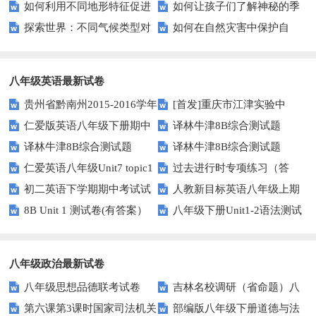
如何利用不同地形特征促进
如何让孩子们了解神秘的季
江生态保护的意识？
多目标用户？
探索世界：不同气候类型对
如何在自然灾害中保护自
地方经济发展？
风气候？
自然环境的影响？
己？——实用指南
八年级英语最新试卷
贵州省黔南州2015-2016学年
[首发]重庆市江津实验中
仁爱版英语八年级下册期中
译林牛津8B综合测试题
八年级上学期期末统考英语试题
学、李市中学、白沙中学2016-
译林牛津8B综合测试题
译林牛津8B综合测试题
测试卷及答案
（Unit2）
（图片版）
2017学年八年级下学期期中联
仁爱英语八年级Unit7 topic1
过去进行时专项练习（答
（Unit1）
（Unit3）
考英语
初二英语下学期期中考试试
人教新目标英语八年级上期
测试题及答案
案）
8B Unit 1 测试卷(有答案）
八年级下册Unit1-2语法测试
卷
末测试题1
题及答案
八年级政治最新试卷
八年级思想品德联考试卷
吉林名校调研（省命题）八
第六课第3课时国家司法机关
部编版八年级下册道德与法
年级下第一次月考政治试卷及答