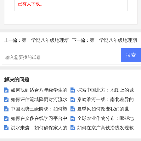
已有
人下载。
第一学期八年级地理培
第一学期八年级地理期
上一篇：
下一篇：
优试卷(三)地形 地势 气候
末试卷
解决的问题
如何找到适合八年级学生的
探索中国北方：地图上的城
如何评估流域降雨对河流水
秦岭淮河一线：南北差异的
地理模拟试卷？
市与自然景观
中国地势三级阶梯：如何塑
夏季风如何改变我们的世
量的具体影响？
地理分界线？
如何在众多在线学习平台中
全球农业作物分布：哪些地
造我们的自然与文化？
界？——探索其对农业和生态系
洪水来袭，如何确保家人的
如何在京广高铁沿线发现教
找到最适合你的？
区是主要粮食和经济作物的生产
统的隐形手
安全？——预防、应对与恢复全
育的宝藏？
基地？