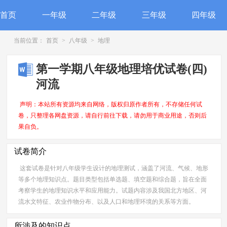
首页
一年级
二年级
三年级
四年级
当前位置：
首页
>
八年级
>
地理
第一学期八年级地理培优试卷(四)
河流
声明：本站所有资源均来自网络，版权归原作者所有，不存储任何试
卷，只整理各网盘资源，请自行前往下载，请勿用于商业用途，否则后
果自负。
试卷简介
这套试卷是针对八年级学生设计的地理测试，涵盖了河流、气候、地形
等多个地理知识点。题目类型包括单选题、填空题和综合题，旨在全面
考察学生的地理知识水平和应用能力。试题内容涉及我国北方地区、河
流水文特征、农业作物分布、以及人口和地理环境的关系等方面。
所涉及的知识点