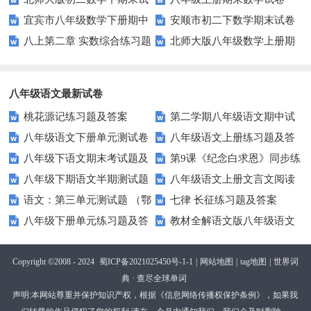
题
试卷
宜宾市八年级数学下册期中
安顺市初二下数学期末试卷
卷及答案
八上第二章 实数综合练习题
北师大版八年级数学上册期
试题华师大版
及答案
及答案
末试卷
八年级语文最新试卷
桃花源记练习题及答案
第二学期八年级语文期中试
八年级语文下册单元测试卷
八年级语文上册练习题及答
卷及答案
八年级下语文期末考试题及
第9课《纪念白求恩》同步练
及答案全册
案课课练
八年级下期语文半期测试题
八年级语文上册文言文阅读
答案
习2（语文版八上）
语文：第三单元测试题 （鄂
七律 长征练习题及答案
(有答案)
练习题及答案
八年级下册单元练习题及答
教材全解语文版八年级语文
教版八年级上）
案（全套）
下册第四单元检测题及答案解析
Copyright ©2008 - 2024
蜀ICP备2021025450号-1-1
|
网站地图
|
tag地图
|
世界词
典 · 查尽全球单词
声明:本网站尊重并保护知识产权，根据《信息网络传播权保护条例》，如果我