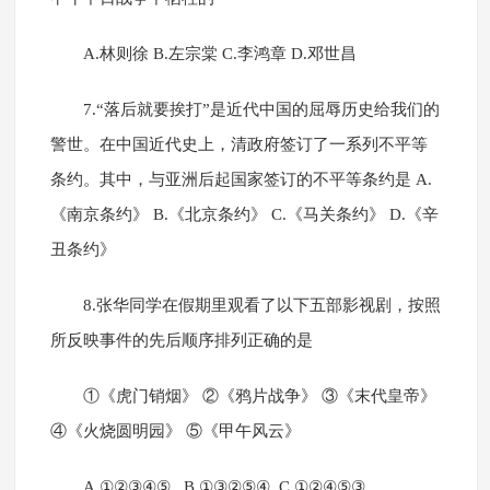
A.林则徐 B.左宗棠 C.李鸿章 D.邓世昌
7.“落后就要挨打”是近代中国的屈辱历史给我们的
警世。在中国近代史上，清政府签订了一系列不平等
条约。其中，与亚洲后起国家签订的不平等条约是 A.
《南京条约》 B.《北京条约》 C.《马关条约》 D.《辛
丑条约》
8.张华同学在假期里观看了以下五部影视剧，按照
所反映事件的先后顺序排列正确的是
①《虎门销烟》 ②《鸦片战争》 ③《末代皇帝》
④《火烧圆明园》 ⑤《甲午风云》
A.①②③④⑤ B.①③②⑤④ C.①②④⑤③