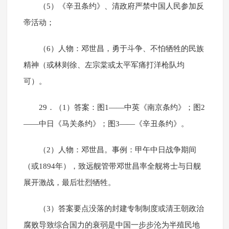
（5）《辛丑条约》、清政府严禁中国人民参加反
帝活动；
（6）人物：邓世昌，勇于斗争、不怕牺牲的民族
精神（或林则徐、左宗棠或太平军痛打洋枪队均
可）。
29．（1）答案：图1——中英《南京条约》；图2
——中日《马关条约》；图3——《辛丑条约》。
（2）人物：邓世昌。事例：甲午中日战争期间
（或1894年），致远舰管带邓世昌率全舰将士与日舰
展开激战，最后壮烈牺牲。
（3）答案要点没落的封建专制制度或清王朝政治
腐败导致综合国力的衰弱是中国一步步沦为半殖民地