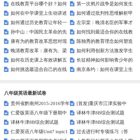
在线教育平台哪个好？如何
第一次鸦片战争是如何发生
安事变？
中的转折点？
如何在中学课堂上生动讲述
如何通过批判性思维解析甲
选择最适合你的课程？
的？背后的原因是什么？
如何通过历史教育让年轻一
左宗棠：晚清名臣的军事才
第一次世界大战？
午中日战争？
孙中山：中国民主革命的先
如何找到最适合你的在线教
代理解八国联军侵华战争？
能与教育改革之谜？
康有为的教育改革思想对现
陈独秀的教育理念如何塑造
驱与他的三民主义？
育平台？——探索高效远程学习
晚清教育改革：康有为、梁
如何利用创新方法激发学生
代教育有何启示？
了中国的新文化？
策略
如何在历史课上有效讲解五
长征精神如何影响青少年的
启超思想如何塑造现代中国学
对辛亥革命的兴趣？
如何挑选最适合自己的在线
南京条约：如何在课堂上生
四运动？——提升学生兴趣与理
学习态度？
术？
课程？
动讲述这段历史？
解力的技巧
八年级英语最新试卷
贵州省黔南州2015-2016学年
[首发]重庆市江津实验中
仁爱版英语八年级下册期中
译林牛津8B综合测试题
八年级上学期期末统考英语试题
学、李市中学、白沙中学2016-
译林牛津8B综合测试题
译林牛津8B综合测试题
测试卷及答案
（Unit2）
（图片版）
2017学年八年级下学期期中联
仁爱英语八年级Unit7 topic1
过去进行时专项练习（答
（Unit1）
（Unit3）
考英语