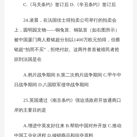
C.《马关条约》签订后 D.《辛丑条约》签订后
24.凌晨，在法国佳士得拍卖公司举行的拍卖会
上，圆明园文物——铜兔首、铜鼠首（如右图所示）
被中国厦门商人蔡铭超分别以1400万欧元拍得，但蔡
铭超“拍而不买”，拒绝付款。这两件兽首被殖民者抢
掠到法国是在
A.鸦片战争期间 B.第二次鸦片战争期间 C.甲午中
日战争期间 D.八国联军侵华战争期间
25.英国通过《南京条约》强迫清政府开放通商口
岸的主要目的是
A.增进中英友好往来 B.帮助中国对外开放 C.推动
中国工业化进程 D.倾销商品和掠夺原料