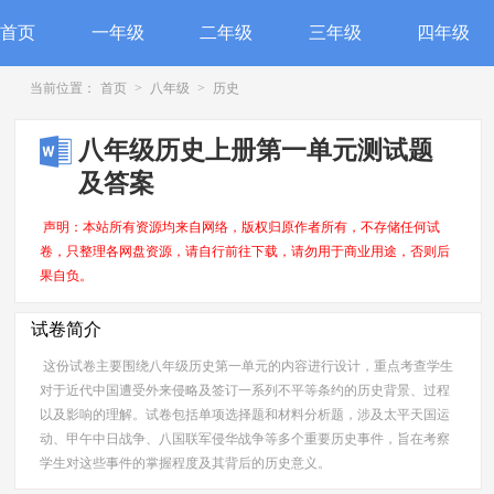
首页
一年级
二年级
三年级
四年级
当前位置：
首页
>
八年级
>
历史
八年级历史上册第一单元测试题
及答案
声明：本站所有资源均来自网络，版权归原作者所有，不存储任何试
卷，只整理各网盘资源，请自行前往下载，请勿用于商业用途，否则后
果自负。
试卷简介
这份试卷主要围绕八年级历史第一单元的内容进行设计，重点考查学生
对于近代中国遭受外来侵略及签订一系列不平等条约的历史背景、过程
以及影响的理解。试卷包括单项选择题和材料分析题，涉及太平天国运
动、甲午中日战争、八国联军侵华战争等多个重要历史事件，旨在考察
学生对这些事件的掌握程度及其背后的历史意义。