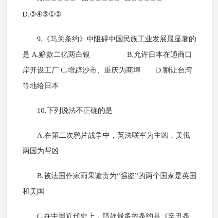
D.③④⑤①②
9.《马关条约》中阻碍中国民族工业发展最显著的
是 A.赔款二亿两白银 B.允许日本在通商口
岸开设工厂 C.增辟沙市、重庆为商埠 D.割让台湾
等地给日本
10.下列说法不正确的是
A.在第二次鸦片战争中，英法联军为主凶，美俄
两国为帮凶
B.被法国作家雨果谴责为“强盗”的两个国家是英国
和美国
C.在中国近代史上，赔款最多的条约是《辛丑条