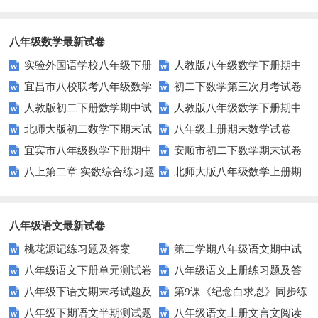
题
期末测试题及答案（A卷）
八年级数学最新试卷
实验外国语学校八年级下册
人教版八年级数学下册期中
宜昌市八校联考八年级数学
初二下数学第三次月考试卷
数学试题
复习题附答案
人教版初二下册数学期中试
人教版八年级数学下册期中
试卷及答案
北师大版初二数学下期末试
八年级上册期末数学试卷
题
试卷
宜宾市八年级数学下册期中
安顺市初二下数学期末试卷
卷及答案
八上第二章 实数综合练习题
北师大版八年级数学上册期
试题华师大版
及答案
及答案
末试卷
八年级语文最新试卷
桃花源记练习题及答案
第二学期八年级语文期中试
八年级语文下册单元测试卷
八年级语文上册练习题及答
卷及答案
八年级下语文期末考试题及
第9课《纪念白求恩》同步练
及答案全册
案课课练
八年级下期语文半期测试题
八年级语文上册文言文阅读
答案
习2（语文版八上）