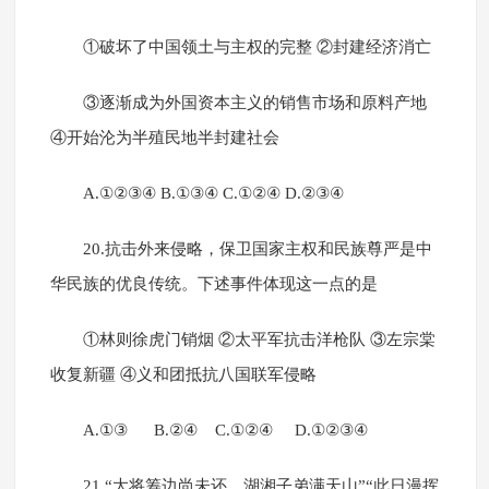
①破坏了中国领土与主权的完整 ②封建经济消亡
③逐渐成为外国资本主义的销售市场和原料产地
④开始沦为半殖民地半封建社会
A.①②③④ B.①③④ C.①②④ D.②③④
20.抗击外来侵略，保卫国家主权和民族尊严是中
华民族的优良传统。下述事件体现这一点的是
①林则徐虎门销烟 ②太平军抗击洋枪队 ③左宗棠
收复新疆 ④义和团抵抗八国联军侵略
A.①③ B.②④ C.①②④ D.①②③④
21.“大将筹边尚未还，湖湘子弟满天山”“此日漫挥