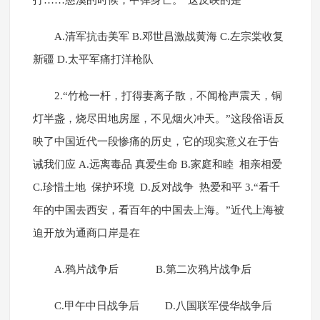
打……慈溪的时候，中弹身亡。”这反映的是
A.清军抗击美军 B.邓世昌激战黄海 C.左宗棠收复
新疆 D.太平军痛打洋枪队
2.“竹枪一杆，打得妻离子散，不闻枪声震天，铜
灯半盏，烧尽田地房屋，不见烟火冲天。”这段俗语反
映了中国近代一段惨痛的历史，它的现实意义在于告
诫我们应 A.远离毒品 真爱生命 B.家庭和睦 相亲相爱
C.珍惜土地 保护环境 D.反对战争 热爱和平 3.“看千
年的中国去西安，看百年的中国去上海。”近代上海被
迫开放为通商口岸是在
A.鸦片战争后 B.第二次鸦片战争后
C.甲午中日战争后 D.八国联军侵华战争后