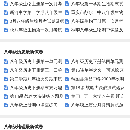
八年级生物上册第一次月考
八年级第一学期生物期末试
卷
题
新河中学第一学期八年级生
重庆市彭水一中八年级生物
试题
题及答案
3月八年级生物月考试题及答
八年级生物下册第一次月考
物第三次月考试卷
第三次月考试卷及答案
秋八年级生物第一次月考试
秋季八年级生物期中试题及
案
试题
题及答案
答案
八年级历史最新试卷
八年级历史上册第一单元测
八年级历史下册第四单元测
八年级历史下册第三、四单
第15课星星之火，可以燎原
试题及答案
试题及答案
第二学期八年级历史期末试
铜梁县蒲吕中学2009年秋期
元检测题及答案
同步练习3（北师大版八上）
八年级历史下册期末复习题
第18课 战略大决战测试题及
题
半期考试八年级历史试题
第18课 战略大决战练习题及
第四、五、六学习主题测试
及答案
答案
八年级上册期中填空练习
八年级上历史月月清测试题
答案
题（川教版八上）
（川教版）
八年级地理最新试卷