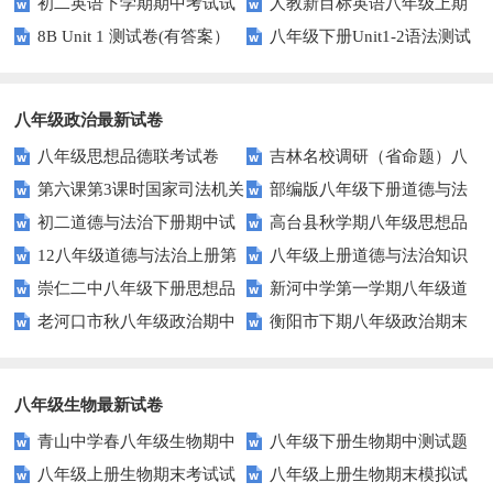
初二英语下学期期中考试试
人教新目标英语八年级上期
测试题及答案
案）
8B Unit 1 测试卷(有答案）
八年级下册Unit1-2语法测试
卷
末测试题1
题及答案
八年级政治最新试卷
八年级思想品德联考试卷
吉林名校调研（省命题）八
第六课第3课时国家司法机关
部编版八年级下册道德与法
年级下第一次月考政治试卷及答
初二道德与法治下册期中试
高台县秋学期八年级思想品
测试题及答案
治第一单元测试题及答案
案
12八年级道德与法治上册第
八年级上册道德与法治知识
卷及答案
德期末试卷及答案
崇仁二中八年级下册思想品
新河中学第一学期八年级道
二次月考试题
点复习题 填充
老河口市秋八年级政治期中
衡阳市下期八年级政治期末
德第二次月考试卷及答案
德与法治第三次月考试卷
调研试题及答案
试卷及答案
八年级生物最新试卷
青山中学春八年级生物期中
八年级下册生物期中测试题
八年级上册生物期末考试试
八年级上册生物期末模拟试
试题及答案