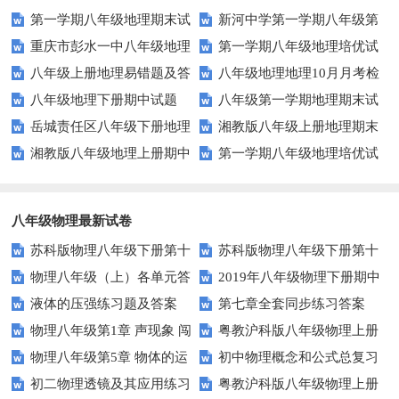
第一学期八年级地理期末试
新河中学第一学期八年级第
重庆市彭水一中八年级地理
第一学期八年级地理培优试
卷
三次月考地理试卷
八年级上册地理易错题及答
八年级地理地理10月月考检
第三次月考试卷及答案
卷(四)河流
八年级地理下册期中试题
八年级第一学期地理期末试
案
测题
岳城责任区八年级下册地理
湘教版八年级上册地理期末
题及答案
湘教版八年级地理上册期中
第一学期八年级地理培优试
期中试题及答案
考试试卷
试卷
卷(三)地形 地势 气候
八年级物理最新试卷
苏科版物理八年级下册第十
苏科版物理八年级下册第十
物理八年级（上）各单元答
2019年八年级物理下册期中
单元 压强与浮力 综合测试卷(B)
单元 压强与浮力 综合测试卷(A)
液体的压强练习题及答案
第七章全套同步练习答案
案
考试试卷及答案
含答案
含答案
物理八年级第1章 声现象 闯
粤教沪科版八年级物理上册
物理八年级第5章 物体的运
初中物理概念和公式总复习
关测试A
期末测试题及答案（B卷）
初二物理透镜及其应用练习
粤教沪科版八年级物理上册
动 闯关测试A