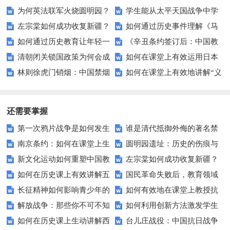
为何英法联军火烧圆明园？
学生能从太平天国战争中学
左宗棠如何成功收复新疆？
如何通过历史事件理解《马
背后隐藏的历史真相
到什么？——历史教育中的战略
如何通过历史教育让年轻一
《辛丑条约签订后：中国教
背后的战略与影响
关条约》背后的国际局势？
与领导力
清朝闭关锁国政策为何会成
如何在课堂上有效运用日本
代理解八国联军侵华战争？
育体系面临的挑战与变革》
林则徐虎门销烟：中国禁烟
如何在课堂上有效地讲解“义
为阻碍发展的绊脚石？
明治维新案例提升学生的历史兴
运动的关键转折点？
和”的概念？
趣？
还需要掌握
第一次鸦片战争是如何发生
谁是清代抵御外侮的著名禁
南京条约：如何在课堂上生
圆明园遗址：历史的伤痕与
的？背后的原因是什么？
烟官员？
新文化运动如何重塑中国教
左宗棠如何成功收复新疆？
动讲述这段历史？
文化的重生？
如何在历史课上有效讲解五
国民革命失败后，教育领域
育面貌？
背后的战略与影响
长征精神如何影响青少年的
如何有效地在课堂上教授抗
四运动？——提升学生兴趣与理
经历了哪些变革？
解放战争：那些你不可不知
如何利用创新方法激发学生
学习态度？
日战争的历史？
解力的技巧
如何在历史课上生动讲解西
台儿庄战役：中国抗日战争
的历史细节？
对辛亥革命的兴趣？