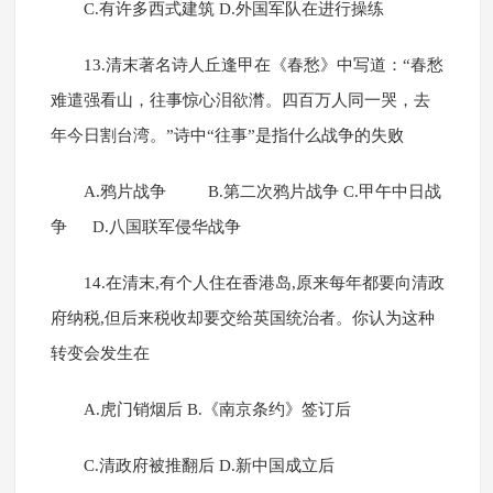
C.有许多西式建筑 D.外国军队在进行操练
13.清末著名诗人丘逢甲在《春愁》中写道：“春愁
难遣强看山，往事惊心泪欲潸。四百万人同一哭，去
年今日割台湾。”诗中“往事”是指什么战争的失败
A.鸦片战争 B.第二次鸦片战争 C.甲午中日战
争 D.八国联军侵华战争
14.在清末,有个人住在香港岛,原来每年都要向清政
府纳税,但后来税收却要交给英国统治者。你认为这种
转变会发生在
A.虎门销烟后 B.《南京条约》签订后
C.清政府被推翻后 D.新中国成立后