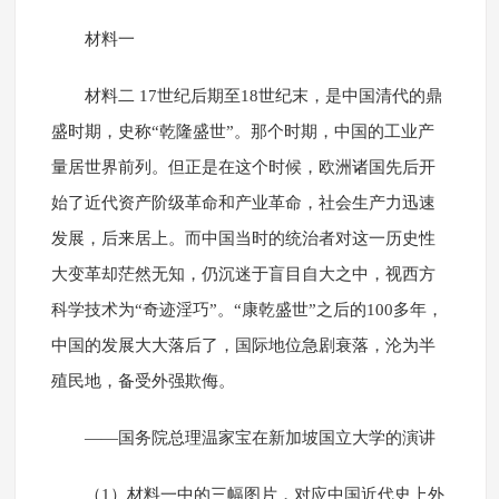
材料一
材料二 17世纪后期至18世纪末，是中国清代的鼎
盛时期，史称“乾隆盛世”。那个时期，中国的工业产
量居世界前列。但正是在这个时候，欧洲诸国先后开
始了近代资产阶级革命和产业革命，社会生产力迅速
发展，后来居上。而中国当时的统治者对这一历史性
大变革却茫然无知，仍沉迷于盲目自大之中，视西方
科学技术为“奇迹淫巧”。“康乾盛世”之后的100多年，
中国的发展大大落后了，国际地位急剧衰落，沦为半
殖民地，备受外强欺侮。
——国务院总理温家宝在新加坡国立大学的演讲
（1）材料一中的三幅图片，对应中国近代史上外