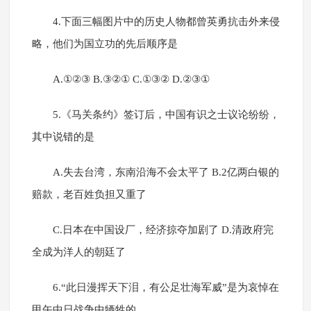
4.下面三幅图片中的历史人物都曾英勇抗击外来侵
略，他们为国立功的先后顺序是
A.①②③ B.③②① C.①③② D.②③①
5.《马关条约》签订后，中国有识之士议论纷纷，
其中说错的是
A.失去台湾，东南沿海不会太平了 B.2亿两白银的
赔款，老百姓负担又重了
C.日本在中国设厂，经济掠夺加剧了 D.清政府完
全成为洋人的朝廷了
6.“此日漫挥天下泪，有公足壮海军威”是为哀悼在
甲午中日战争中牺牲的