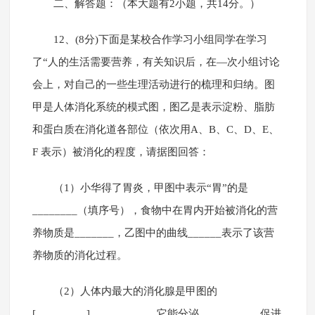
二、解答题：（本大题有2小题，共14分。）
12、(8分)下面是某校合作学习小组同学在学习
了“人的生活需要营养，有关知识后，在—次小组讨论
会上，对自己的一些生理活动进行的梳理和归纳。图
甲是人体消化系统的模式图，图乙是表示淀粉、脂肪
和蛋白质在消化道各部位（依次用A、B、C、D、E、
F 表示）被消化的程度，请据图回答：
（1）小华得了胃炎，甲图中表示“胃”的是
________（填序号），食物中在胃内开始被消化的营
养物质是_______，乙图中的曲线______表示了该营
养物质的消化过程。
（2）人体内最大的消化腺是甲图的
[_________]__________，它能分泌_________，促进