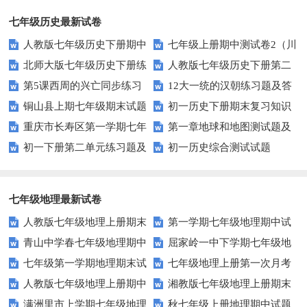
七年级历史最新试卷
人教版七年级历史下册期中
七年级上册期中测试卷2（川
北师大版七年级历史下册练
人教版七年级历史下册第二
试卷及答案
教版七上）
第5课西周的兴亡同步练习
12大一统的汉朝练习题及答
习题全套
单元检测题及答案
铜山县上期七年级期末试题
初一历史下册期末复习知识
1（川教版七上）
案
重庆市长寿区第一学期七年
第一章地球和地图测试题及
点
初一下册第二单元练习题及
初一历史综合测试试题
级历史期末考试题
答案
答案
七年级地理最新试卷
人教版七年级地理上册期末
第一学期七年级地理期中试
青山中学春七年级地理期中
屈家岭一中下学期七年级地
考试试卷
题
七年级第一学期地理期末试
七年级地理上册第一次月考
试题及答案
理期中试题
人教版七年级地理上册期中
湘教版七年级地理上册期末
题及答案
试题
满洲里市上学期七年级地理
秋七年级上册地理期中试题
试卷
试卷(2)