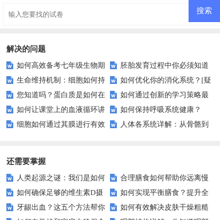
生物期末试题及答案
解决的问题
如何高效备考七年级生物期
胚胎发育过程中你必须知道
生命维持机制：细胞如何持
如何优化你的消化系统？[疑
中考试？这些复习技巧助你一臂
的几个关键问题？
您知道吗？蛋白质是如何在
如何通过创新的学习策略最
续生存？
问式标题]
之力
如何让课堂上的血液循环讲
如何保持呼吸系统健康？
体内被消化的？
大化学生的知识吸收？
细胞如何通过其膜进行有效
人体各系统详解：从骨骼到
解更生动有趣？
——从结构到疾病的全方位解读
物质交换？
呼吸，探索身体奥秘
还需要掌握
人类起源之谜：我们是如何
合理膳食如何帮助你远离慢
如何确保足够的维生素D摄
如何实现平衡膳食？提升全
进化的？
性疾病？
牙龈出血？这五个方法帮你
如何有效解决皮肤干燥粗糙
入？这里有一份全面指南
家健康的小贴士