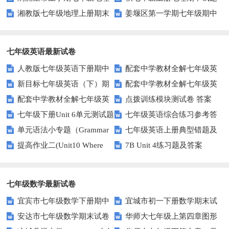
湘教版七年级地理上册期末
姜堰区第一学期七年级期中
期末试题及答案
试卷(1)
地理试题
七年级英语最新试卷
人教版七年级英语下册期中
配套中学教材全解七年级英
新目标七年级英语（下）期
配套中学教材全解七年级英
试卷及答案
语（上）（人教版）期末检测题
配套中学教材全解七年级英
点拨训练模块测试卷 答案
终质量检查
语（上）（人教版）期末检测题
七年级下册Unit 6单元测试题
七年级英语综合练习参考答
语（上）（人教版）期中检测题
听力原文及参考答案
单元语法小专题（Grammar
七年级英语上册典型错题及
案
提高作业二(Unit10 Where
7B Unit 4练习题及答案
Focus）
解析
did you go on vacation)
七年级数学最新试卷
宜宾市七年级数学下册期中
宜城市初一下册数学期末试
安达市七年级数学期末试卷
华师大七年级上第四章图形
试题
题及答案