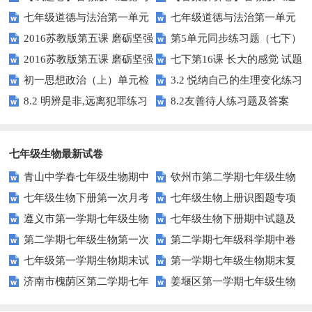
七年级道德与法治第一单元
七年级道德与法治第一单元
法治》七年级上册单元测试：第
德与法治》七年级上册单元测
2016苏教版第五课 磨砺坚强
第5单元同步练习题（七下）
试题
答案
一单元 走进新的学习生活
试：第一单元 走进新的学习生
2016苏教版第五课 磨砺坚强
七下第16课 长大的感觉 试题
意志 课时练习二
活
初一思想政治（上）单元检
3.2 悦纳自己的生理变化练习
意志 课时练习一
8.2 明辨是非,远离犯罪练习
8.2友善待人练习题及答案
测题（二）
题及答案
题及答案
七年级生物最新试卷
青山中学春七年级生物期中
钦州市第二学期七年级生物
七年级生物下册第一次月考
七年级生物上册识图题专项
试卷及答案
期末试题及答案
遵义市第一学期七年级生物
七年级生物下册期中试题及
试题
训练
第二学期七年级生物第一次
第二学期七年级科学期中卷
期末练习题(一)
答案
七年级第一学期生物期末试
第一学期七年级生物期末复
月考考试试卷
及答案
济南市槐荫区第二学期七年
姜堰区第一学期七年级生物
题及答案
习题
级生物期末试题及答案
期中试题及答案