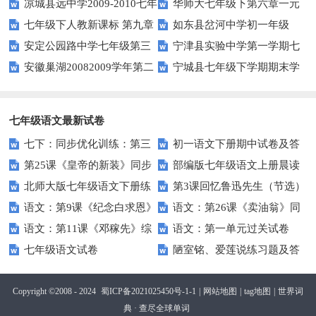
凉城县远中学2009-2010七年
华师大七年级下第六章一元
及答案
初步认识能力测试题（七）1
七年级下人教新课标 第九章
如东县岔河中学初一年级
级上第一、二章综合测试题(数
一次方程组能力测试题（二）
安定公园路中学七年级第三
宁津县实验中学第一学期七
不等式与不等式组期末复习检测
（下）数学期中考试
学)
安徽巢湖20082009学年第二
宁城县七年级下学期期末学
次月考数学试题及答案
年级期中数学试题及答案
期中教学质量检测七年级试卷(--
业水平测试数学试卷及答案
数学
七年级语文最新试卷
七下：同步优化训练：第三
初一语文下册期中试卷及答
第25课《皇帝的新装》同步
部编版七年级语文上册晨读
单元B卷
案
北师大版七年级语文下册练
第3课回忆鲁迅先生（节选）
练习（苏教版七上）
阅读练习题及答案
语文：第9课《纪念白求恩》
语文：第26课《卖油翁》同
习题及答案全套
课时练习题及答案
语文：第11课《邓稼先》综
语文：第一单元过关试卷
同步训练（鲁教版七年级上）
步练习（鄂教版七年级下）
七年级语文试卷
陋室铭、爱莲说练习题及答
合练习（人教新课标七年级下
（二）（人教新课标七年级上）
案
册）
Copyright ©2008 - 2024
蜀ICP备2021025450号-1-1
|
网站地图
|
tag地图
|
世界词
典 · 查尽全球单词