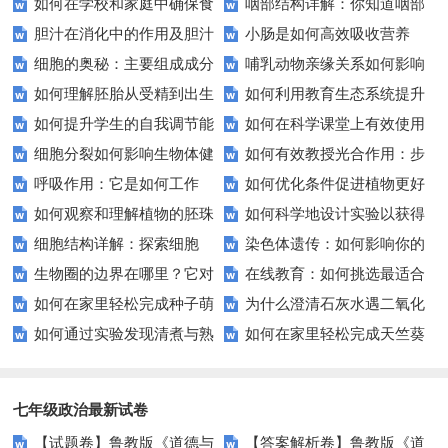
如何在学校和家庭中确保食
咽部结构详解：你知道咽部
找出原因并解决！
的问题？
胆汁在消化中的作用及胆汁
小肠是如何高效吸收营养
品安全？家长和教师必读！
各部分是如何协作的吗？
细胞的奥秘：主要组成成分
哺乳动物亲缘关系如何影响
分泌异常的影响？
的？这里告诉你一切！
如何理解胚胎从受精到出生
如何利用教育生态系统提升
及其功能探析？
生物多样性？
如何提升学生的自我调节能
如何在科学课堂上有效使用
的神奇发育过程？
学生参与度？
细胞分裂如何影响生物体健
如何有效教授光合作用：步
力？这些方法助你一臂之力
显微镜？——让学习变得更直
呼吸作用：它是如何工作
如何优化条件促进植物更好
康？
骤与实验全解析？
观！
如何观察和理解植物的胚珠
如何科学地设计实验以获得
的？
生长？
细胞结构详解：探索细胞
染色体遗传：如何影响你的
受精过程？
可靠的数据？
生物圈的边界在哪里？它对
在线教育：如何挑选最适合
膜、细胞核等关键组成部分的作
后代健康？
如何在家里轻松完成种子萌
为什么澄清石灰水遇二氧化
地球意味着什么？
孩子的学习平台？
用？
如何通过实验发现清煮与熟
如何在家里轻松完成天竺葵
发实验？
碳会变浑浊？——化学实验揭秘
煮种子对植物生长的影响？
光合作用实验？
七年级政治最新试卷
【试题卷】鲁教版《道德与
【答案解析卷】鲁教版《道