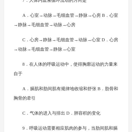
7．人体内血液循环流动的方向是
A．心室→动脉→毛细血管→静脉→心房 B．心室
→静脉→毛细血管→动脉→心房
C．心房→静脉→毛细血管→动脉→心室 D．心房
→动脉→毛细血管→静脉→心室
8．在人体的呼吸运动中，使得胸廓运动的力量来
自于
A．膈肌和肋间肌有规律地收缩和舒张 B．肋骨和
胸骨的牵引
C．气体的进入与排出 D．肺容积的变化
9．呼吸运动需要相应肌肉的参与，当肋间肌和膈