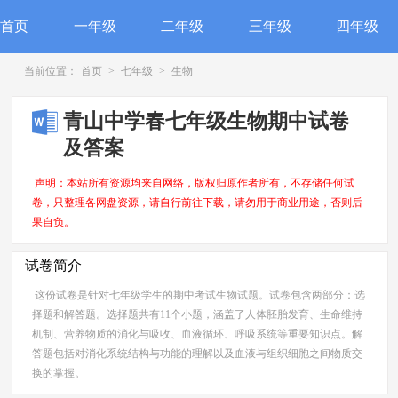
首页
一年级
二年级
三年级
四年级
当前位置：
首页
>
七年级
>
生物
青山中学春七年级生物期中试卷
及答案
声明：本站所有资源均来自网络，版权归原作者所有，不存储任何试
卷，只整理各网盘资源，请自行前往下载，请勿用于商业用途，否则后
果自负。
试卷简介
这份试卷是针对七年级学生的期中考试生物试题。试卷包含两部分：选
择题和解答题。选择题共有11个小题，涵盖了人体胚胎发育、生命维持
机制、营养物质的消化与吸收、血液循环、呼吸系统等重要知识点。解
答题包括对消化系统结构与功能的理解以及血液与组织细胞之间物质交
换的掌握。