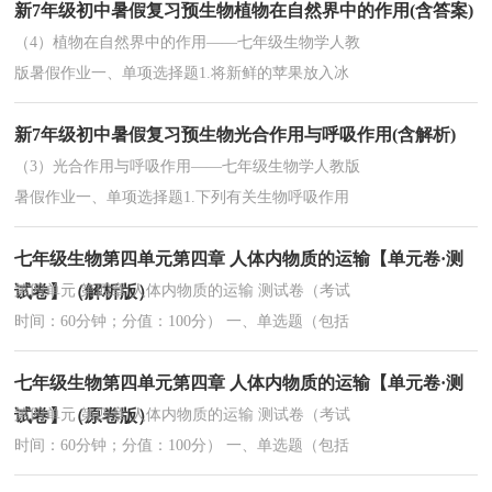
新7年级初中暑假复习预生物植物在自然界中的作用(含答案)
皮 B.形成层 C.筛管 D.导管2.垂直农场是...
（4）植物在自然界中的作用——七年级生物学人教
版暑假作业一、单项选择题1.将新鲜的苹果放入冰
箱的5℃冷藏室中，以延长苹果的保鲜时间。这里所
新7年级初中暑假复习预生物光合作用与呼吸作用(含解析)
运用的生物学原理是低温能够( )...
（3）光合作用与呼吸作用——七年级生物学人教版
暑假作业一、单项选择题1.下列有关生物呼吸作用
的说法中正确的是( )A.煮熟的种子呼吸作用旺盛B.
七年级生物第四单元第四章 人体内物质的运输【单元卷·测
呼吸作用只在植物体中进行C.呼...
试卷】（解析版）
第四单元 第四章 人体内物质的运输 测试卷（考试
时间：60分钟；分值：100分） 一、单选题（包括
25个小题，每个小题2分，共50分）1. 被称为人体
七年级生物第四单元第四章 人体内物质的运输【单元卷·测
与疾病斗争的“卫士”，能吞噬病菌的是（ ）A．红
细胞...
试卷】（原卷版）
第四单元 第四章 人体内物质的运输 测试卷（考试
时间：60分钟；分值：100分） 一、单选题（包括
25个小题，每个小题2分，共50分）1. 被称为人体