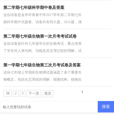
题和实验题四个部分，总分为100分。选择题共25
第二学期七年级科学期中卷及答案
题，每题2分，考察学生对生物基础知识的理解；填
空题共32分，主要考查学生的记忆和细节掌握能
这份试卷是金华市青春中学2017学年第二学期七年
力；判断题共10题，每题1分，测试学生对生物学概
级科学期中试题卷。试卷共有四大题，36小题，满
念的正确理解；实验题共8分，涉及实验设计和现象
分160分，考试时间为100分钟。试卷内容涵盖了生
观察。...
第二学期七年级生物第一次月考考试试卷
物学、物理学等多个科学领域，包括选择题、填空
题、实验探究题及作图题等多种题型。题目涉及的
这份试卷是针对七年级学生的生物考试，重点考查
知识点广泛，旨在全面考察学生的科学知识掌握情
了学生对人体结构、功能及其生理过程的理解。试
况和实验能力。...
卷内容涵盖了从生殖系统到消化系统，再到呼吸系
第一学期七年级生物第三次月考试卷及答案
统的多个方面，包括细胞层面的知识以及宏观生理
现象的解释。每题2分，共计60分的选择题部分，要
这份七年级上学期的生物测试题涵盖了多个重要生
求学生在规定时间内完成，并将答案填写在表格
物概念，包括生态系统的理解、细胞结构、植物生
中。...
理功能（如蒸腾作用）、植物的生长和繁殖等。题
1
51
2
3
下一页
尾页
目类型多样，包括单项选择题、填空题、判断题、
连线题和识图题，旨在全面考察学生的生物知识掌
握情况。...