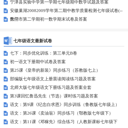
宁津县实验中学第一学期七年级期中数学试题及答案
安徽巢湖20082009学年第二期中教学质量检测七年级试卷(--
数学
天门市第二学期初一数学期末试卷及答案
七年级语文最新试卷
七下：同步优化训练：第三单元B卷
初一语文下册期中试卷及答案
第25课《皇帝的新装》同步练习（苏教版七上）
部编版七年级语文上册晨读阅读练习题及答案
北师大版七年级语文下册练习题及答案全套
第3课回忆鲁迅先生（节选）课时练习题及答案
语文：第9课《纪念白求恩》同步训练（鲁教版七年级上）
语文：第26课《卖油翁》同步练习（鄂教版七年级下）
语文：第11课《邓稼先》综合练习（人教新课标七年级下