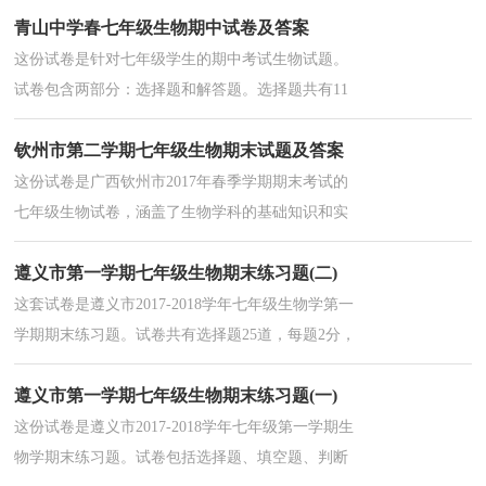
青山中学春七年级生物期中试卷及答案
苏，蓓蕾嫩芽满枝株。”叶芽结构中，幼叶能发育成
（...
这份试卷是针对七年级学生的期中考试生物试题。
试卷包含两部分：选择题和解答题。选择题共有11
个小题，涵盖了人体胚胎发育、生命维持机制、营
钦州市第二学期七年级生物期末试题及答案
养物质的消化与吸收、血液循环、呼吸系统等重要
知识点。解答题包括对消化系统结构与功能的理解
这份试卷是广西钦州市2017年春季学期期末考试的
以及血液与组织细胞之间物质交换的掌握。...
七年级生物试卷，涵盖了生物学科的基础知识和实
验技能。试卷包括选择题、判断题、填空题、识图
遵义市第一学期七年级生物期末练习题(二)
作答和实验探究题等多种题型，总分100分。题目内
容涉及生物体结构与功能、神经系统、营养物质、
这套试卷是遵义市2017-2018学年七年级生物学第一
呼吸系统、免疫系统等多方面的生物学知识。...
学期期末练习题。试卷共有选择题25道，每题2分，
共50分，以及填空题、判断题和实验题，总分为100
遵义市第一学期七年级生物期末练习题(一)
分。内容涵盖生物学多个方面，如生态因素、显微
镜使用、植物结构、光合作用和呼吸作用等。...
这份试卷是遵义市2017-2018学年七年级第一学期生
物学期末练习题。试卷包括选择题、填空题、判断