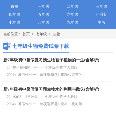
首页
一年级
二年级
三年级
四年级
五年级
六年级
小升初
七年级
八年级
九年级
中考
当前位置：
首页
>
七年级
>
生物
七年级生物免费试卷下载
新7年级初中暑假复习预生物被子植物的一生(含解析)
（1）被子植物的一生——七年级生物学人教版
（2024）暑假作业一、单项选择题1.将颗粒完整的
活种子分成甲、乙两组，在约25 ℃的条件下分别播
新7年级初中暑假复习预生物水的利用与散失(含解析)
种。甲组种在肥沃、湿润的土壤中，乙组种在贫...
（2）水的利用与散失——七年级生物学人教版
（2024）暑假作业一、单项选择题1.松树、杨树等
木本植物的茎能够逐年加粗，原因是茎具有( )A.树