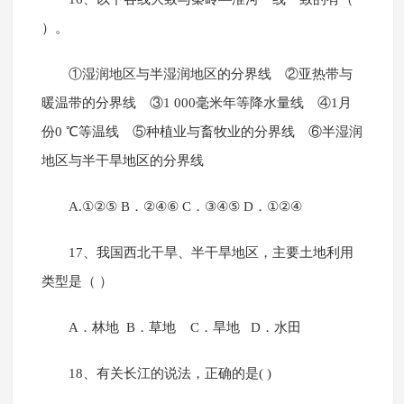
）。
①湿润地区与半湿润地区的分界线 ②亚热带与
暖温带的分界线 ③1 000毫米年等降水量线 ④1月
份0 ℃等温线 ⑤种植业与畜牧业的分界线 ⑥半湿润
地区与半干旱地区的分界线
A.①②⑤ B．②④⑥ C．③④⑤ D．①②④
17、我国西北干旱、半干旱地区，主要土地利用
类型是（ ）
A．林地 B．草地 C．旱地 D．水田
18、有关长江的说法，正确的是( )