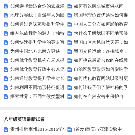
如何选择最适合你的农业灌
如何有效解决城市供水问
如此不同？地形地貌揭秘
谜：哪些地区蕴藏最丰富的宝
地理分界线：自然与人为因
我国地理位置优越性如何促
溉系统？
题？——探索城市水资源管理新
藏？
如何通过趣味互动提升学生
中国人口分布如何影响教育
素如何划分我们的世界？
进农业发展？
路径
维吾尔族舞蹈的魅力：独特
为什么了解我国不同地形类
的我国行政区划认知？
资源分配？
如何快速提升学生的英语写
我国山区常见自然灾害，如
风格与深厚文化如何展现？
型如此重要？
为何中国北方比南方更缺
我国交通运输：连接城乡，
作技巧？
何有效预防与应对？
如何优化教育机构布局以提
如何挑选最适合你的在线教
水？——探索水资源分布的秘密
促进发展的关键力量？
如何优化教育行政中心以促
自治区教育政策如何影响学
升教育质量？
育平台？——寻找理想学习伙伴
如何通过教育提升学生对长
如何优化教育网站以吸引更
进教育公平与质量？
生的学习成果？
的指南
如何利用不同地形特征促进
如何让孩子们了解神秘的季
江生态保护的意识？
多目标用户？
探索世界：不同气候类型对
如何在自然灾害中保护自
地方经济发展？
风气候？
自然环境的影响？
己？——实用指南
八年级英语最新试卷
贵州省黔南州2015-2016学年
[首发]重庆市江津实验中