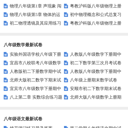
物理八年级第1章 声现象 闯
粤教沪科版八年级物理上册
物理八年级第5章 物体的运
初中物理概念和公式总复习
关测试A
期末测试题及答案（B卷）
初二物理透镜及其应用练习
粤教沪科版八年级物理上册
动 闯关测试A
题
期末测试题及答案（A卷）
八年级数学最新试卷
实验外国语学校八年级下册
人教版八年级数学下册期中
宜昌市八校联考八年级数学
初二下数学第三次月考试卷
数学试题
复习题附答案
人教版初二下册数学期中试
人教版八年级数学下册期中
试卷及答案
北师大版初二数学下期末试
八年级上册期末数学试卷
题
试卷
宜宾市八年级数学下册期中
安顺市初二下数学期末试卷
卷及答案
八上第二章 实数综合练习题
北师大版八年级数学上册期
试题华师大版
及答案
及答案
末试卷
八年级语文最新试卷