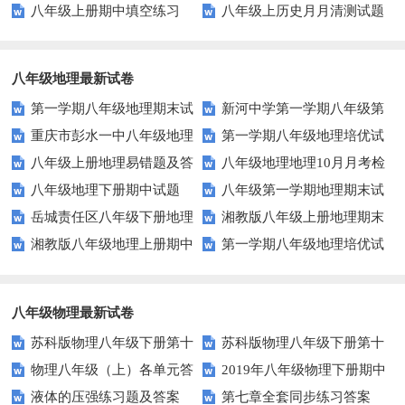
八年级上册期中填空练习
八年级上历史月月清测试题
答案
题（川教版八上）
（川教版）
八年级地理最新试卷
第一学期八年级地理期末试
新河中学第一学期八年级第
重庆市彭水一中八年级地理
第一学期八年级地理培优试
卷
三次月考地理试卷
八年级上册地理易错题及答
八年级地理地理10月月考检
第三次月考试卷及答案
卷(四)河流
八年级地理下册期中试题
八年级第一学期地理期末试
案
测题
岳城责任区八年级下册地理
湘教版八年级上册地理期末
题及答案
湘教版八年级地理上册期中
第一学期八年级地理培优试
期中试题及答案
考试试卷
试卷
卷(三)地形 地势 气候
八年级物理最新试卷
苏科版物理八年级下册第十
苏科版物理八年级下册第十
物理八年级（上）各单元答
2019年八年级物理下册期中
单元 压强与浮力 综合测试卷(B)
单元 压强与浮力 综合测试卷(A)
液体的压强练习题及答案
第七章全套同步练习答案
案
考试试卷及答案
含答案
含答案