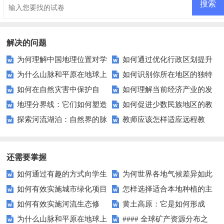
解决的问题
为何理解中国地理位置对学
如何通过优化行政区划提升
为什么山脉和平原在地球上
如何识别你所在地区的独特
习地理至关重要？
教育服务质量？
如何在自然灾害中保护自
如何理解当前经济产业的发
如此不同？地形地貌揭秘
气候特点？
地理分界线：它们如何塑造
如何促进少数民族地区的教
己？——实用指南
展趋势？
探索河流湖泊：自然界的脉
教师应该怎样适应远程教
我们的世界？
育发展？——探索有效路径
络与生命之源
育？
还需要掌握
如何通过有趣的方式向学生
为何世界各地气候差异如此
如何有效实施城市绿化项目
怎样选择适合本地种植的主
介绍四大地理区域？
之大？背后隐藏的秘密你知道
如何有效实施河流生态修
黄土高原：它是如何形成
以促进生态环境建设？
要农作物？
吗？
为什么山脉和平原在地球上
#### 全球矿产资源分布之
复？——探索河流治理新路径
的？对我们有何影响？