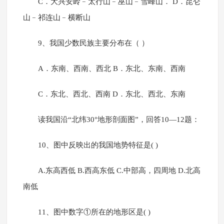
C．大兴安岭﹣太行山﹣巫山﹣雪峰山． D．昆仑
山﹣祁连山﹣横断山
9、我国少数民族主要分布在（ ）
A．东南、西南、西北 B．东北、东南、西南
C．东北、西北、西南 D．东北、西北、东南
读我国沿“北纬30°地形剖面图”，回答10—12题：
10、图中反映出的我国地势特征是( )
A.东高西低 B.西高东低 C.中部高，四周地 D.北高
南低
11、图中数字①所在的地形区是( )