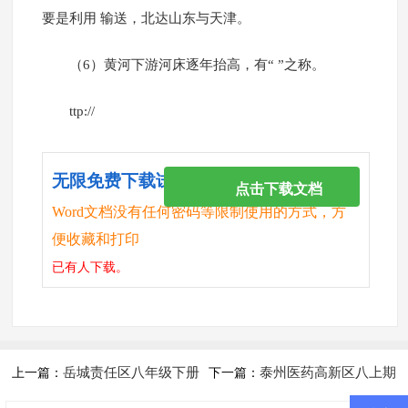
要是利用 输送，北达山东与天津。
（6）黄河下游河床逐年抬高，有“ ”之称。
ttp://
无限免费下载试卷
点击下载文档
Word文档没有任何密码等限制使用的方式，方
便收藏和打印
已有
人下载。
岳城责任区八年级下册
泰州医药高新区八上期
上一篇：
下一篇：
地理期中试题及答案
中地理试卷