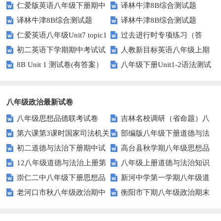
仁爱版英语八年级下册期中
译林牛津8B综合测试题
八年级上学期期末统考英语试题
学、李市中学、白沙中学2016-
译林牛津8B综合测试题
译林牛津8B综合测试题
测试卷及答案
（Unit2）
（图片版）
2017学年八年级下学期期中联
仁爱英语八年级Unit7 topic1
过去进行时专项练习（答
（Unit1）
（Unit3）
考英语
初二英语下学期期中考试试
人教新目标英语八年级上期
测试题及答案
案）
8B Unit 1 测试卷(有答案）
八年级下册Unit1-2语法测试
卷
末测试题1
题及答案
八年级政治最新试卷
八年级思想品德联考试卷
吉林名校调研（省命题）八
第六课第3课时国家司法机关
部编版八年级下册道德与法
年级下第一次月考政治试卷及答
初二道德与法治下册期中试
高台县秋学期八年级思想品
测试题及答案
治第一单元测试题及答案
案
12八年级道德与法治上册第
八年级上册道德与法治知识
卷及答案
德期末试卷及答案
崇仁二中八年级下册思想品
新河中学第一学期八年级道
二次月考试题
点复习题 填充
老河口市秋八年级政治期中
衡阳市下期八年级政治期末
德第二次月考试卷及答案
德与法治第三次月考试卷
调研试题及答案
试卷及答案