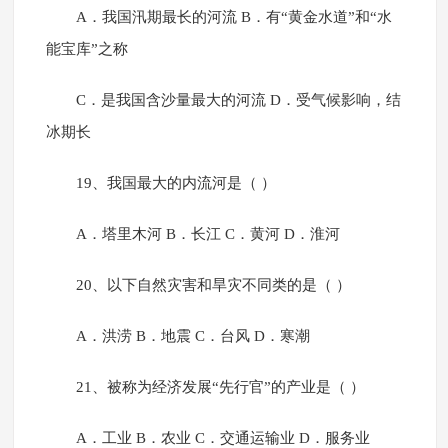
A．我国汛期最长的河流 B．有“黄金水道”和“水
能宝库”之称
C．是我国含沙量最大的河流 D．受气候影响，结
冰期长
19、我国最大的内流河是（ ）
A．塔里木河 B．长江 C．黄河 D．淮河
20、以下自然灾害和旱灾不同类的是（ ）
A．洪涝 B．地震 C．台风 D．寒潮
21、被称为经济发展“先行官”的产业是（ ）
A．工业 B．农业 C．交通运输业 D．服务业