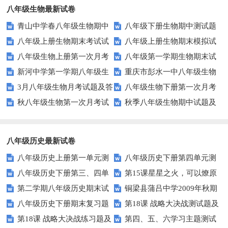
八年级生物最新试卷
青山中学春八年级生物期中
八年级下册生物期中测试题
八年级上册生物期末考试试
八年级上册生物期末模拟试
试题及答案
八年级生物上册第一次月考
八年级第一学期生物期末试
卷
题
新河中学第一学期八年级生
重庆市彭水一中八年级生物
试题
题及答案
3月八年级生物月考试题及答
八年级生物下册第一次月考
物第三次月考试卷
第三次月考试卷及答案
秋八年级生物第一次月考试
秋季八年级生物期中试题及
案
试题
题及答案
答案
八年级历史最新试卷
八年级历史上册第一单元测
八年级历史下册第四单元测
八年级历史下册第三、四单
第15课星星之火，可以燎原
试题及答案
试题及答案
第二学期八年级历史期末试
铜梁县蒲吕中学2009年秋期
元检测题及答案
同步练习3（北师大版八上）
八年级历史下册期末复习题
第18课 战略大决战测试题及
题
半期考试八年级历史试题
第18课 战略大决战练习题及
第四、五、六学习主题测试
及答案
答案