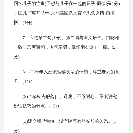
回忆儿子的往事(回想与儿子在一起的日子)而快乐(1分)
，因儿子离开父母(只能靠回忆来寄托思念之情)而惆
怅。(1分)
7、应选第二句(1分)。第二句与全文语气、口吻相
一致，态度谦和，语气亲切，像和朋友谈心一般。(2
分)
8、(1)青年人应该理解长辈的情感，尊重老人的意
见。(1分)
(2)长辈应克服落伍、迂腐，不够耐心，不太讲究
说话技巧的弱点。(1分)
(3)建立和谐融洽，没有隔膜的朋友般的关系。(1
分)