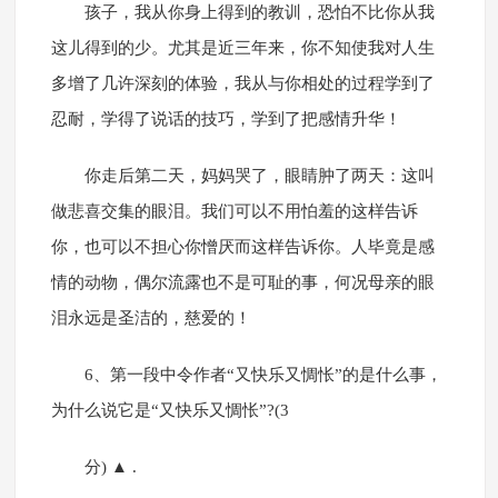
孩子，我从你身上得到的教训，恐怕不比你从我
这儿得到的少。尤其是近三年来，你不知使我对人生
多增了几许深刻的体验，我从与你相处的过程学到了
忍耐，学得了说话的技巧，学到了把感情升华！
你走后第二天，妈妈哭了，眼睛肿了两天：这叫
做悲喜交集的眼泪。我们可以不用怕羞的这样告诉
你，也可以不担心你憎厌而这样告诉你。人毕竟是感
情的动物，偶尔流露也不是可耻的事，何况母亲的眼
泪永远是圣洁的，慈爱的！
6、第一段中令作者“又快乐又惆怅”的是什么事，
为什么说它是“又快乐又惆怅”?(3
分) ▲ .