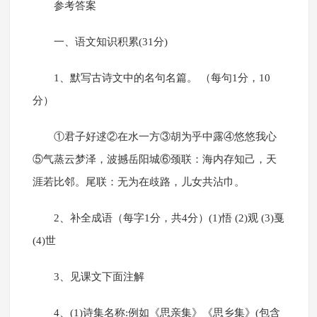
参考答案
一、语文知识积累(31分)
1、默写古诗文中的名句名篇。 （每句1分，10
分）
①君子好逑②在水一方③胡为乎中露④悠悠我心
⑤气蒸云梦泽，波撼岳阳城⑥颈联：海内存知己，天
涯若比邻。尾联：无为在歧路，儿女共沾巾。
2、补全成语（每字1分，共4分）(1)悟 (2)观 (3)戛
(4)世
3、见课文下面注解
4、(1)诗集名称:例如《思亲集》《思乡集》(包含