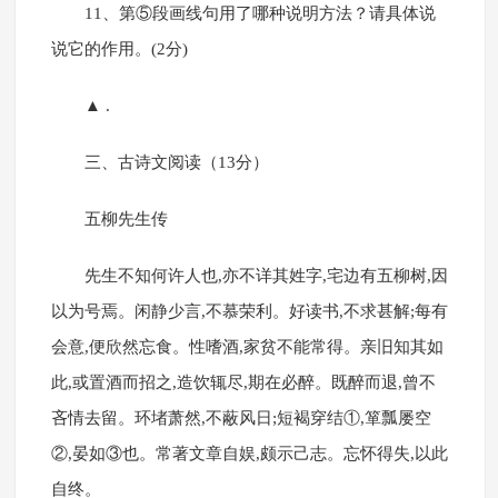
11、第⑤段画线句用了哪种说明方法？请具体说
说它的作用。(2分)
▲ .
三、古诗文阅读（13分）
五柳先生传
先生不知何许人也,亦不详其姓字,宅边有五柳树,因
以为号焉。闲静少言,不慕荣利。好读书,不求甚解;每有
会意,便欣然忘食。性嗜酒,家贫不能常得。亲旧知其如
此,或置酒而招之,造饮辄尽,期在必醉。既醉而退,曾不
吝情去留。环堵萧然,不蔽风日;短褐穿结①,箪瓢屡空
②,晏如③也。常著文章自娱,颇示己志。忘怀得失,以此
自终。