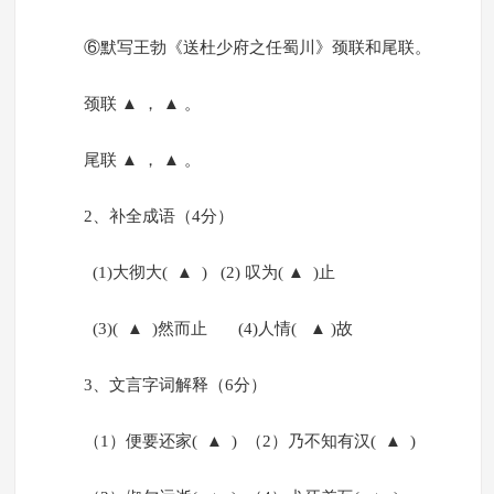
⑥默写王勃《送杜少府之任蜀川》颈联和尾联。
颈联 ▲ ， ▲ 。
尾联 ▲ ， ▲ 。
2、补全成语（4分）
(1)大彻大( ▲ ) (2) 叹为( ▲ )止
(3)( ▲ )然而止 (4)人情( ▲ )故
3、文言字词解释（6分）
（1）便要还家( ▲ ) （2）乃不知有汉( ▲ )