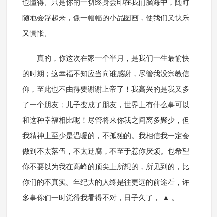
也懂得。只是你的一切终身会印在我们脑海中，随时
随地会浮起来，像一幅幅的小品图画，使我们又快乐
又惆怅。
真的，你这次在家一个半月，是我们一生最愉快
的时期；这幸福不知应当向谁感谢，尽管我没宗教信
仰，至此也不由得要谢谢上帝了！我高兴的是我又多
了一个朋友；儿子变成了朋友，世界上有什么事可以
和这种幸福相比呢！尽管将来你我之间离多聚少，但
我精神上至少是温暖的，不孤独的。我相信我一定会
做到不太落伍，不太迂腐，不至于惹你厌烦。也希望
你不要以为我在高峰的顶尖上所想的，所见到的，比
你们的不真实。年纪大的人终是往更远的前途看，许
多事你们一时觉得我看得不对，日子久了， ▲ 。