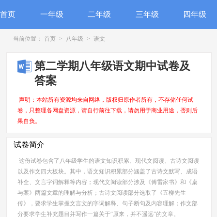
首页
一年级
二年级
三年级
四年级
当前位置：
首页
>
八年级
>
语文
第二学期八年级语文期中试卷及
答案
声明：本站所有资源均来自网络，版权归原作者所有，不存储任何试
卷，只整理各网盘资源，请自行前往下载，请勿用于商业用途，否则后
果自负。
试卷简介
这份试卷包含了八年级学生的语文知识积累、现代文阅读、古诗文阅读
以及作文四大板块。其中，语文知识积累部分涵盖了古诗文默写、成语
补全、文言字词解释等内容；现代文阅读部分涉及《傅雷家书》和《桌
与案》两篇文章的理解与分析；古诗文阅读部分选取了《五柳先生
传》，要求学生掌握文言文的字词解释、句子断句及内容理解；作文部
分要求学生补充题目并写作一篇关于“原来，并不遥远”的文章。