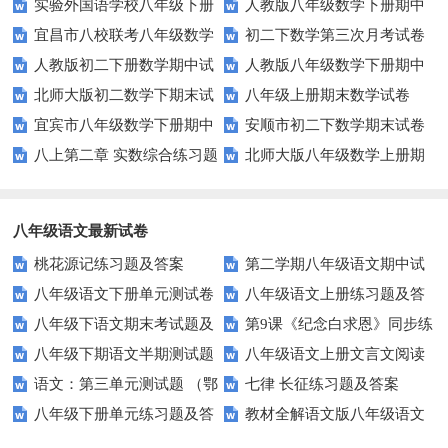
实验外国语学校八年级下册
人教版八年级数学下册期中
宜昌市八校联考八年级数学
初二下数学第三次月考试卷
数学试题
复习题附答案
人教版初二下册数学期中试
人教版八年级数学下册期中
试卷及答案
北师大版初二数学下期末试
八年级上册期末数学试卷
题
试卷
宜宾市八年级数学下册期中
安顺市初二下数学期末试卷
卷及答案
八上第二章 实数综合练习题
北师大版八年级数学上册期
试题华师大版
及答案
及答案
末试卷
八年级语文最新试卷
桃花源记练习题及答案
第二学期八年级语文期中试
八年级语文下册单元测试卷
八年级语文上册练习题及答
卷及答案
八年级下语文期末考试题及
第9课《纪念白求恩》同步练
及答案全册
案课课练
八年级下期语文半期测试题
八年级语文上册文言文阅读
答案
习2（语文版八上）
语文：第三单元测试题 （鄂
七律 长征练习题及答案
(有答案)
练习题及答案
八年级下册单元练习题及答
教材全解语文版八年级语文
教版八年级上）
案（全套）
下册第四单元检测题及答案解析