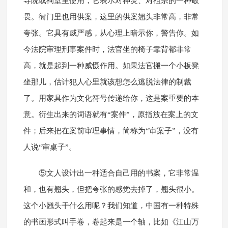
寺院或祠堂里使用，它表示对神灵、对祖宗的一种敬
畏。衙门里也用供案，这里的供案翘头非常高，非常
夸张。它具有威严感，从心理上暗示你，警告你。如
今法院审理刑事案件时，法官坐的椅子靠背都非常
高，就是起到一种威慑作用。如果法官搬一个小板凳
坐那儿，估计犯人心里就该想怎么逃脱法律的制裁
了。用家具作为文化符号传递给你，这是案重要的本
意。衍生出来的词语就有“案件”，原指放在案上的文
件；后来把在案前审理事情，简称为“审案子”，没有
人说“审桌子”。
⑤文人设计出一种适合自己用的书案，它非常温
和，也有翘头，但把夸张的感觉去掉了，翘头很小。
这个小翘头干什么用呢？我们知道，中国有一种特殊
的书画形式叫手卷，卷起来是一个轴，比如《江山万