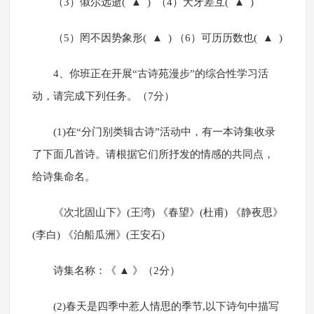
（3）俶尔远逝( ▲ ) （4）犬牙差互( ▲ )
（5）罔不因势象形( ▲ ) （6）可历历数也( ▲ )
4、你班正在开展“古诗苑漫步”的综合性学习活
动，请完成下列任务。（7分）
(1)在“分门别类辑古诗”活动中，有一本诗集收录
了下面几首诗。请根据它们所抒发的情感的共同点，
给诗集命名。
《次北固山下》(王湾) 《春望》(杜甫) 《静夜思》
(李白) 《泊船瓜洲》(王安石)
诗集名称：《 ▲ 》（2分）
(2)春天是四季中惹人情思的季节,以下诗句中描写