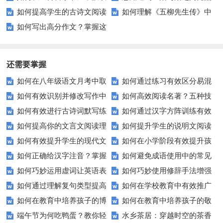
如何提高学生的古诗文阅读
如何理解《五柳先生传》中
家庭教育的智慧？
有这么多区别！
之力
如何写出高分作文？掌握这
理解能力？
所体现的隐逸思想？
些写作技巧轻松提升作文水平！
还需要掌握
如何在八年级语文月考中取
如何通过练习有效区分易混
如何有效识别并修改写作中
如何高效阅读名著？五种技
得高分？这些复习技巧不容错
淆的词语？
如何有效进行古诗词默写练
如何通过汉字方阵训练有效
的病句？
巧助你深入了解经典
过！
如何提高你的文言文阅读理
如何提升学生的说明文阅读
习？这些方法让你事半功倍！
提升孩子的汉字书写能力？
如何有效提升学生的现代文
如何在小学阶段有效提升孩
解能力？这些技巧让你事半功
理解能力？
如何正确给汉字注音？掌握
如何避免成语使用中的常见
阅读理解能力？
子的语文综合素养？
倍！
如何巧妙运用虚词让英语表
如何巧妙使用修辞手法增强
这些技巧轻松搞定！
误区？
如何通过理解复句类型提高
如何在学校教育中有效推广
达更地道？
文章表现力？——掌握排比、比
如何在教育中培养孩子的博
如何在教育中培养孩子的敬
你的语言技能？
生命平等理念？
喻等技巧
端午节为何吃鸭蛋？教你轻
水乡茶居：穿越时空的茶香
爱情怀？
畏生命态度？