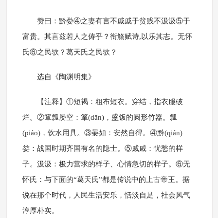
赞曰：黔娄④之妻有言不戚戚于贫贱不汲汲⑤于
富贵。其言兹若人之俦乎？衔觞赋诗,以乐其志。无怀
氏⑥之民欤？葛天氏之民欤？
选自《陶渊明集》
【注释】①短褐：粗布短衣。穿结，指衣服破
烂。②箪瓢屡空：箪(dān)，盛饭的圆形竹器。瓢
(piáo)，饮水用具。③晏如：安然自得。④黔(qián)
娄：战国时期齐国有名的隐士。⑤戚戚：忧愁的样
子。汲汲：极力营求的样子、心情急切的样子。⑥无
怀氏：与下面的“葛天氏”都是传说中的上古帝王。据
说在那个时代，人民生活安乐，恬淡自足，社会风气
淳厚朴实。