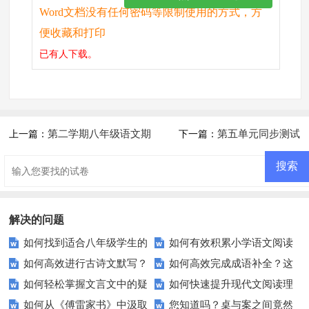
Word文档没有任何密码等限制使用的方式，方
便收藏和打印
已有
人下载。
第二学期八年级语文期
第五单元同步测试
上一篇：
下一篇：
中考试试题
1（北师大版八上）
解决的问题
如何找到适合八年级学生的
如何有效积累小学语文阅读
如何高效进行古诗文默写？
如何高效完成成语补全？这
高质量语文阅读理解试题？
技巧？这里有你需要的答案！
如何轻松掌握文言文中的疑
如何快速提升现代文阅读理
掌握这五招轻松提高成绩！
些技巧让你事半功倍！
如何从《傅雷家书》中汲取
您知道吗？桌与案之间竟然
难字词？——实例解析助您一臂
解能力？这里有你想要的答案！