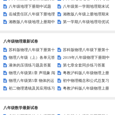
八年级地理下册期中试题
八年级第一学期地理期末试
案
测题
岳城责任区八年级下册地理
湘教版八年级上册地理期末
题及答案
湘教版八年级地理上册期中
第一学期八年级地理培优试
期中试题及答案
考试试卷
试卷
卷(三)地形 地势 气候
八年级物理最新试卷
苏科版物理八年级下册第十
苏科版物理八年级下册第十
物理八年级（上）各单元答
2019年八年级物理下册期中
单元 压强与浮力 综合测试卷(B)
单元 压强与浮力 综合测试卷(A)
液体的压强练习题及答案
第七章全套同步练习答案
案
考试试卷及答案
含答案
含答案
物理八年级第1章 声现象 闯
粤教沪科版八年级物理上册
物理八年级第5章 物体的运
初中物理概念和公式总复习
关测试A
期末测试题及答案（B卷）
初二物理透镜及其应用练习
粤教沪科版八年级物理上册
动 闯关测试A
题
期末测试题及答案（A卷）
八年级数学最新试卷