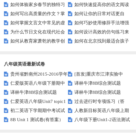
如何体验家乡春节的独特习
如何快速提高你的语文阅读
松制作美味咸鸭蛋
之旅？
如何写出高质量的作文？掌
如何让你的日常对话更自
俗？
理解水平？
如何掌握文言文中常见的虚
如何巧妙使用修辞手法增强
握这些技巧让你的文章脱颖而出
然？提升口语表达的5个技巧
为什么节日文化在现代社会
如何设计高效的仿句练习来
词和实词？
文章表现力？——掌握排比、比
如何从教育家萧乾的教学创
如何在北京找到最适合孩子
依然重要？
提升学生的写作技巧？
喻等技巧
新中获得灵感？
的学校？——北京教育资源全解
析
八年级英语最新试卷
贵州省黔南州2015-2016学年
[首发]重庆市江津实验中
仁爱版英语八年级下册期中
译林牛津8B综合测试题
八年级上学期期末统考英语试题
学、李市中学、白沙中学2016-
译林牛津8B综合测试题
译林牛津8B综合测试题
测试卷及答案
（Unit2）
（图片版）
2017学年八年级下学期期中联
仁爱英语八年级Unit7 topic1
过去进行时专项练习（答
（Unit1）
（Unit3）
考英语
初二英语下学期期中考试试
人教新目标英语八年级上期
测试题及答案
案）
8B Unit 1 测试卷(有答案）
八年级下册Unit1-2语法测试
卷
末测试题1
题及答案