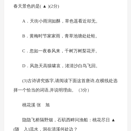
春天景色的是( ▲ )(2分)
A．天街小雨润如酥，草色遥看近却无。
B．黄梅时节家家雨，青草池塘处处蛙。
C．忽如一夜春风来，千树万树梨花开。
D．风急天高猿啸哀，渚清沙白鸟飞回。
(3)古诗讲究炼字,请阅读下面这首唐诗,在横线处选
择一个恰当的词语,并说明理由。（3分）
桃花溪 张 旭
隐隐飞桥隔野烟，石矶西畔问渔船：桃花尽日 ▲
(随 入)流水，洞在清溪何处边？