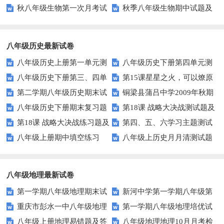
秋八年级生物第一次月考试
秋季八年级生物期中试题及
案
试题
题及答案
答案
八年级历史最新试卷
八年级历史上册第一单元测
八年级历史下册第四单元测
八年级历史下册第三、四单
第15课星星之火，可以燎原
试题及答案
试题及答案
第二学期八年级历史期末试
铜梁县蒲吕中学2009年秋期
元检测题及答案
同步练习3（北师大版八上）
八年级历史下册期末复习题
第18课 战略大决战测试题及
题
半期考试八年级历史试题
第18课 战略大决战练习题及
第四、五、六学习主题测试
及答案
答案
八年级上册期中填空练习
八年级上历史月月清测试题
答案
题（川教版八上）
（川教版）
八年级地理最新试卷
第一学期八年级地理期末试
新河中学第一学期八年级第
重庆市彭水一中八年级地理
第一学期八年级地理培优试
卷
三次月考地理试卷
八年级上册地理易错题及答
八年级地理地理10月月考检
第三次月考试卷及答案
卷(四)河流