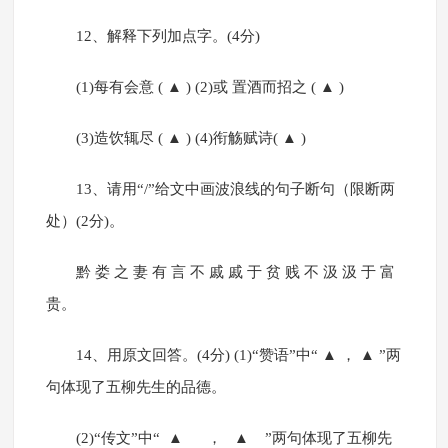
12、解释下列加点字。(4分)
(1)每有会意 ( ▲ ) (2)或 置酒而招之 ( ▲ )
(3)造饮辄尽 ( ▲ ) (4)衔觞赋诗( ▲ )
13、请用“/”给文中画波浪线的句子断句（限断两
处）(2分)。
黔 娄 之 妻 有 言 不 戚 戚 于 贫 贱 不 汲 汲 于 富
贵。
14、用原文回答。(4分) (1)“赞语”中“ ▲ ， ▲ ”两
句体现了五柳先生的品德。
(2)“传文”中“ ▲ ， ▲ ”两句体现了五柳先