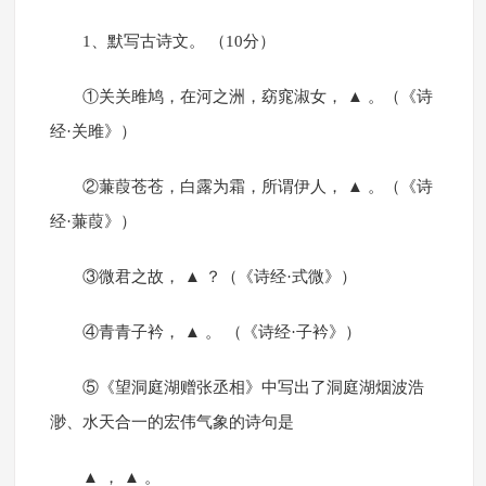
1、默写古诗文。 （10分）
①关关雎鸠，在河之洲，窈窕淑女， ▲ 。（《诗
经·关雎》）
②蒹葭苍苍，白露为霜，所谓伊人， ▲ 。（《诗
经·蒹葭》）
③微君之故， ▲ ？（《诗经·式微》）
④青青子衿， ▲ 。 （《诗经·子衿》）
⑤《望洞庭湖赠张丞相》中写出了洞庭湖烟波浩
渺、水天合一的宏伟气象的诗句是
▲ ， ▲ 。