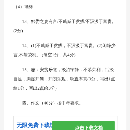
（4）酒杯
13、黔娄之妻有言/不戚戚于贫贱/不汲汲于富贵。
(2分)
14、(1)不戚戚于贫贱，不汲汲于富贵。(2)闲静少
言,不慕荣利。 (每空1分，共4分)
15、志：安贫乐道，淡泊宁静，不慕荣利，恬淡
自足，胸襟开阔，开朗乐观，耿直率真(3分，写出1点
给1分，写出2点给3分)
四、作文（40分）按中考要求。
无限免费下载试卷
点击下载文档