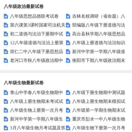
八年级政治最新试卷
八年级思想品德联考试卷
吉林名校调研（省命题）八
第六课第3课时国家司法机关
部编版八年级下册道德与法
年级下第一次月考政治试卷及答
初二道德与法治下册期中试
高台县秋学期八年级思想品
测试题及答案
治第一单元测试题及答案
案
12八年级道德与法治上册第
八年级上册道德与法治知识
卷及答案
德期末试卷及答案
崇仁二中八年级下册思想品
新河中学第一学期八年级道
二次月考试题
点复习题 填充
老河口市秋八年级政治期中
衡阳市下期八年级政治期末
德第二次月考试卷及答案
德与法治第三次月考试卷
调研试题及答案
试卷及答案
八年级生物最新试卷
青山中学春八年级生物期中
八年级下册生物期中测试题
八年级上册生物期末考试试
八年级上册生物期末模拟试
试题及答案
八年级生物上册第一次月考
八年级第一学期生物期末试
卷
题
新河中学第一学期八年级生
重庆市彭水一中八年级生物
试题
题及答案
3月八年级生物月考试题及答
八年级生物下册第一次月考
物第三次月考试卷
第三次月考试卷及答案