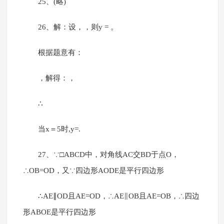
25、(略)
26、解：设，，则y = 。
根据题意有：
，解得：，
∴
当x＝5时,y=.
27、∵□ABCD中，对角线AC交BD于点O，
∴OB=OD，又∵四边形AODE是平行四边形
∴AE∥OD且AE=OD，∴AE∥OB且AE=OB，∴四边
形ABOE是平行四边形