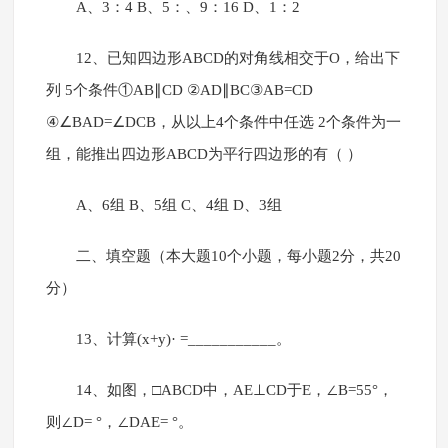
A、3：4 B、5：、9：16 D、1：2
12、已知四边形ABCD的对角线相交于O，给出下
列 5个条件①AB∥CD ②AD∥BC③AB=CD
④∠BAD=∠DCB，从以上4个条件中任选 2个条件为一
组，能推出四边形ABCD为平行四边形的有（ ）
A、6组 B、5组 C、4组 D、3组
二、填空题（本大题10个小题，每小题2分，共20
分）
13、计算(x+y)· =___________。
14、如图，□ABCD中，AE⊥CD于E，∠B=55°，
则∠D= °，∠DAE= °。