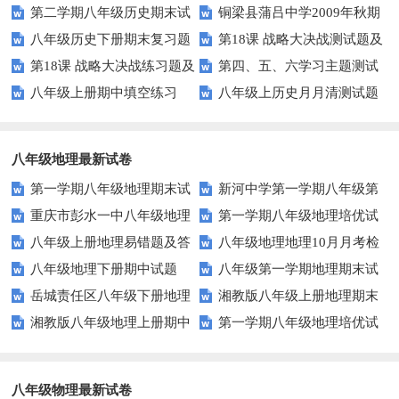
第二学期八年级历史期末试
铜梁县蒲吕中学2009年秋期
元检测题及答案
同步练习3（北师大版八上）
八年级历史下册期末复习题
第18课 战略大决战测试题及
题
半期考试八年级历史试题
第18课 战略大决战练习题及
第四、五、六学习主题测试
及答案
答案
八年级上册期中填空练习
八年级上历史月月清测试题
答案
题（川教版八上）
（川教版）
八年级地理最新试卷
第一学期八年级地理期末试
新河中学第一学期八年级第
重庆市彭水一中八年级地理
第一学期八年级地理培优试
卷
三次月考地理试卷
八年级上册地理易错题及答
八年级地理地理10月月考检
第三次月考试卷及答案
卷(四)河流
八年级地理下册期中试题
八年级第一学期地理期末试
案
测题
岳城责任区八年级下册地理
湘教版八年级上册地理期末
题及答案
湘教版八年级地理上册期中
第一学期八年级地理培优试
期中试题及答案
考试试卷
试卷
卷(三)地形 地势 气候
八年级物理最新试卷