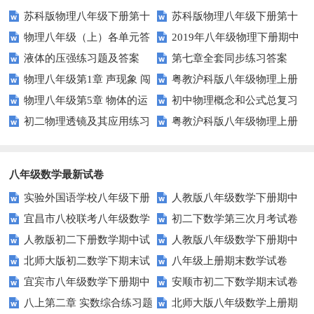
苏科版物理八年级下册第十
苏科版物理八年级下册第十
物理八年级（上）各单元答
2019年八年级物理下册期中
单元 压强与浮力 综合测试卷(B)
单元 压强与浮力 综合测试卷(A)
液体的压强练习题及答案
第七章全套同步练习答案
案
考试试卷及答案
含答案
含答案
物理八年级第1章 声现象 闯
粤教沪科版八年级物理上册
物理八年级第5章 物体的运
初中物理概念和公式总复习
关测试A
期末测试题及答案（B卷）
初二物理透镜及其应用练习
粤教沪科版八年级物理上册
动 闯关测试A
题
期末测试题及答案（A卷）
八年级数学最新试卷
实验外国语学校八年级下册
人教版八年级数学下册期中
宜昌市八校联考八年级数学
初二下数学第三次月考试卷
数学试题
复习题附答案
人教版初二下册数学期中试
人教版八年级数学下册期中
试卷及答案
北师大版初二数学下期末试
八年级上册期末数学试卷
题
试卷
宜宾市八年级数学下册期中
安顺市初二下数学期末试卷
卷及答案
八上第二章 实数综合练习题
北师大版八年级数学上册期
试题华师大版
及答案