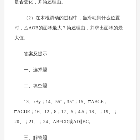
是否变化，并简述理由。
（2）在木棍滑动的过程中，当滑动到什么位置
时，△AOB的面积最大？简述理由，并求出面积的最
大值。
答案及提示
一、选择题
二、填空题
13、x+y；14、55°，35°；15、□ABCE，
□ACDE；16、12，8；17、5；4.5；18、；19、；
20、；21、；24、AB=CD或AD∥BC。
三、解答题