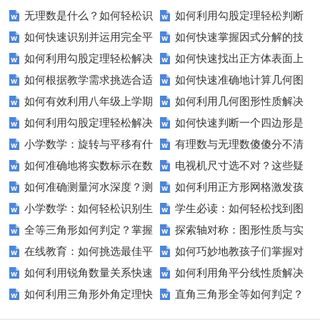
无理数是什么？如何轻松识
如何利用勾股定理轻松判断
中测试复习全攻略
让你轻松搞定！
如何快速识别并运用完全平
如何快速掌握因式分解的技
别它们？
直角三角形？
如何利用勾股定理轻松解决
如何快速找出正方体表面上
方式解决数学问题？
巧？这些方法让你事半功倍！
如何根据教学需求挑选合适
如何快速准确地计算几何图
直角三角形问题？
两点间的最短路径？——几何学
如何有效利用八年级上学期
如何利用几何图形性质解决
的电子白板尺寸？
形的面积？
技巧分享
如何利用勾股定理轻松解决
如何快速判断一个四边形是
数学期中试卷进行复习？
实际问题？
小学数学：旋转与平移有什
有理数与无理数傻傻分不清
直角三角形问题？
不是平行四边形？这里有诀窍！
如何准确地将实数标示在数
电视机尺寸选不对？这些疑
么区别？如何在生活中找到它们
楚？这些例子告诉你答案！
如何准确测量河水深度？测
如何利用正方形网格激发孩
轴上？
问帮你找到合适尺寸！
的影子？
小学数学：如何轻松识别生
学生必读：如何轻松找到图
量方法全解析
子的创造力？
全等三角形如何判定？掌握
探索轴对称：图形性质与实
活中的轴对称图形？
形的对称轴？
在线教育：如何挑选最佳平
如何巧妙地教孩子们掌握对
这些技巧轻松解题
际应用疑问解答
如何利用锐角数量关系快速
如何利用角平分线性质解决
台以提升孩子学习效果？
称图形的奥秘？
如何利用三角形外角定理快
直角三角形全等如何判定？
解答几何难题？
几何难题？
速解题？
掌握这些定理让你轻松解题