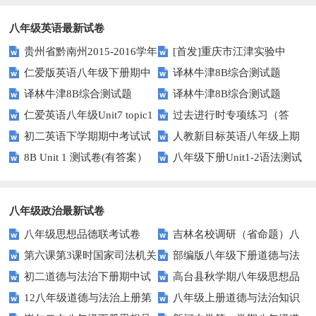
八年级英语最新试卷
贵州省黔南州2015-2016学年
[首发]重庆市江津实验中
仁爱版英语八年级下册期中
译林牛津8B综合测试题
八年级上学期期末统考英语试题
学、李市中学、白沙中学2016-
译林牛津8B综合测试题
译林牛津8B综合测试题
测试卷及答案
（Unit2）
（图片版）
2017学年八年级下学期期中联
仁爱英语八年级Unit7 topic1
过去进行时专项练习（答
（Unit1）
（Unit3）
考英语
初二英语下学期期中考试试
人教新目标英语八年级上期
测试题及答案
案）
8B Unit 1 测试卷(有答案）
八年级下册Unit1-2语法测试
卷
末测试题1
题及答案
八年级政治最新试卷
八年级思想品德联考试卷
吉林名校调研（省命题）八
第六课第3课时国家司法机关
部编版八年级下册道德与法
年级下第一次月考政治试卷及答
初二道德与法治下册期中试
高台县秋学期八年级思想品
测试题及答案
治第一单元测试题及答案
案
12八年级道德与法治上册第
八年级上册道德与法治知识
卷及答案
德期末试卷及答案