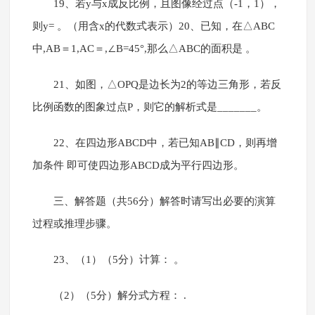
19、若y与x成反比例，且图像经过点（-1，1），
则y= 。（用含x的代数式表示）20、已知，在△ABC
中,AB＝1,AC＝,∠B=45°,那么△ABC的面积是 。
21、如图，△OPQ是边长为2的等边三角形，若反
比例函数的图象过点P，则它的解析式是_______。
22、在四边形ABCD中，若已知AB∥CD，则再增
加条件 即可使四边形ABCD成为平行四边形。
三、解答题（共56分）解答时请写出必要的演算
过程或推理步骤。
23、（1）（5分）计算： 。
（2）（5分）解分式方程： .