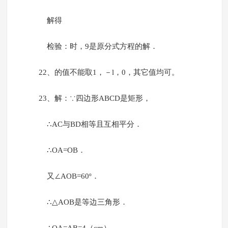
解得
检验：时，9是原分式方程的解．
22、的值不能取1，－l，0，其它值均可。
23、解：∵四边形ABCD是矩形，
∴AC与BD相等且互相平分．
∴OA=OB．
又∠AOB=60º．
∴△AOB是等边三角形．