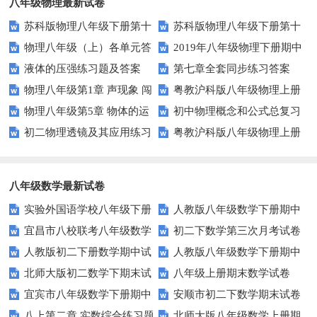
八年级物理最新试卷
苏科版物理八年级下册第十
苏科版物理八年级下册第十
物理八年级（上）各单元答
2019年八年级物理下册期中
单元 压强与浮力 综合测试卷(B)
单元 压强与浮力 综合测试卷(A)
液体的压强练习题及答案
第七章全套同步练习答案
案
考试试卷及答案
含答案
含答案
物理八年级第1章 声现象 闯
粤教沪科版八年级物理上册
物理八年级第5章 物体的运
初中物理概念和公式总复习
关测试A
期末测试题及答案（B卷）
初二物理透镜及其应用练习
粤教沪科版八年级物理上册
动 闯关测试A
题
期末测试题及答案（A卷）
八年级数学最新试卷
实验外国语学校八年级下册
人教版八年级数学下册期中
宜昌市八校联考八年级数学
初二下数学第三次月考试卷
数学试题
复习题附答案
人教版初二下册数学期中试
人教版八年级数学下册期中
试卷及答案
北师大版初二数学下期末试
八年级上册期末数学试卷
题
试卷
宜宾市八年级数学下册期中
安顺市初二下数学期末试卷
卷及答案
八上第二章 实数综合练习题
北师大版八年级数学上册期
试题华师大版
及答案