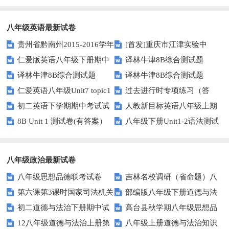
速解题？
掌握这些定理让你轻松解题
八年级英语最新试卷
贵州省黔南州2015-2016学年
[首发]重庆市江津实验中
仁爱版英语八年级下册期中
译林牛津8B综合测试题
八年级上学期期末统考英语试题
学、李市中学、白沙中学2016-
译林牛津8B综合测试题
译林牛津8B综合测试题
测试卷及答案
（Unit2）
（图片版）
2017学年八年级下学期期中联
仁爱英语八年级Unit7 topic1
过去进行时专项练习（答
（Unit1）
（Unit3）
考英语
初二英语下学期期中考试试
人教新目标英语八年级上期
测试题及答案
案）
8B Unit 1 测试卷(有答案）
八年级下册Unit1-2语法测试
卷
末测试题1
题及答案
八年级政治最新试卷
八年级思想品德联考试卷
吉林名校调研（省命题）八
第六课第3课时国家司法机关
部编版八年级下册道德与法
年级下第一次月考政治试卷及答
初二道德与法治下册期中试
高台县秋学期八年级思想品
测试题及答案
治第一单元测试题及答案
案
12八年级道德与法治上册第
八年级上册道德与法治知识
卷及答案
德期末试卷及答案