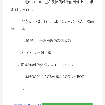
∵点B（1，n）也在反比例函数的图像上∴，即
B（1，－2）．
把点A（－2，1），点B（1，－2）代入一次函
数中，得
，解得，∴一次函数的表达式为
（2）在中，当时，得．
∴直线与x轴的交点为C（－1，0）．
∵线段OC 将△AOB分成△AOC和△BOC，
∴