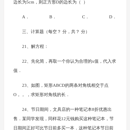
边长为5cm，则正方形D的边长为（ ）
A． B． C． D．
三、计算题（每空？ 分，共？ 分）
21、解方程：
22、先化简，再取一个你认为合理的x值，代入求
值．
23、如图，矩形ABCD的两条对角线相交于点
O，， ，求矩形对角线的长．
24、节日期间，文具店的一种笔记本8折优惠出
售．某同学发现，同样花12元钱购买这种笔记本，节
日期间正好可比节日前多买一本．这种笔记本节日前