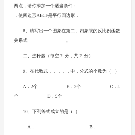
两点，请你添加一个适当条件：
，使四边形AECF是平行四边形．
8、请写出一个图象在第二、四象限的反比例函数
关系式 。
二、选择题（每空？ 分，共？ 分）
9、在代数式，，，，，中，分式的个数为（ ）
A．2个 B．3个 C．4
个 D．5个
10、下列等式成立的是（ ）
A． B．