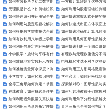
如何有效备考？初二数学期
平方根计算难题？这些方法
无理数是什么？如何轻松识
如何利用勾股定理轻松判断
中测试复习全攻略
让你轻松搞定！
如何快速识别并运用完全平
如何快速掌握因式分解的技
别它们？
直角三角形？
如何利用勾股定理轻松解决
如何快速找出正方体表面上
方式解决数学问题？
巧？这些方法让你事半功倍！
如何根据教学需求挑选合适
如何快速准确地计算几何图
直角三角形问题？
两点间的最短路径？——几何学
如何有效利用八年级上学期
如何利用几何图形性质解决
的电子白板尺寸？
形的面积？
技巧分享
如何利用勾股定理轻松解决
如何快速判断一个四边形是
数学期中试卷进行复习？
实际问题？
小学数学：旋转与平移有什
有理数与无理数傻傻分不清
直角三角形问题？
不是平行四边形？这里有诀窍！
如何准确地将实数标示在数
电视机尺寸选不对？这些疑
么区别？如何在生活中找到它们
楚？这些例子告诉你答案！
如何准确测量河水深度？测
如何利用正方形网格激发孩
轴上？
问帮你找到合适尺寸！
的影子？
小学数学：如何轻松识别生
学生必读：如何轻松找到图
量方法全解析
子的创造力？
全等三角形如何判定？掌握
探索轴对称：图形性质与实
活中的轴对称图形？
形的对称轴？
在线教育：如何挑选最佳平
如何巧妙地教孩子们掌握对
这些技巧轻松解题
际应用疑问解答
如何利用锐角数量关系快速
如何利用角平分线性质解决
台以提升孩子学习效果？
称图形的奥秘？
如何利用三角形外角定理快
直角三角形全等如何判定？
解答几何难题？
几何难题？