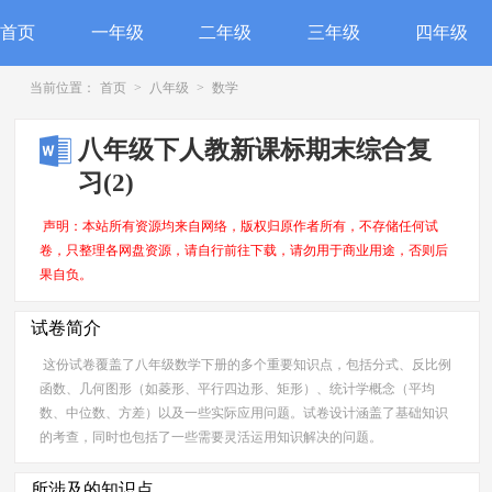
首页
一年级
二年级
三年级
四年级
当前位置：
首页
>
八年级
>
数学
八年级下人教新课标期末综合复
习(2)
声明：本站所有资源均来自网络，版权归原作者所有，不存储任何试
卷，只整理各网盘资源，请自行前往下载，请勿用于商业用途，否则后
果自负。
试卷简介
这份试卷覆盖了八年级数学下册的多个重要知识点，包括分式、反比例
函数、几何图形（如菱形、平行四边形、矩形）、统计学概念（平均
数、中位数、方差）以及一些实际应用问题。试卷设计涵盖了基础知识
的考查，同时也包括了一些需要灵活运用知识解决的问题。
所涉及的知识点