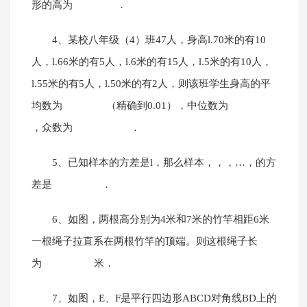
形的高为 ．
4、某校八年级（4）班47人，身高l.70米的有10
人，l.66米的有5人，l.6米的有15人，l.5米的有10人，
l.55米的有5人，l.50米的有2人，则该班学生身高的平
均数为 （精确到0.01），中位数为
，众数为 ．
5、已知样本的方差是l，那么样本，，，…，的方
差是 ．
6、如图，两根高分别为4米和7米的竹竿相距6米
一根绳子拉直系在两根竹竿的顶端。则这根绳子长
为 米．
7、如图，E、F是平行四边形ABCD对角线BD上的