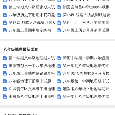
第二学期八年级历史期末试
铜梁县蒲吕中学2009年秋期
元检测题及答案
同步练习3（北师大版八上）
八年级历史下册期末复习题
第18课 战略大决战测试题及
题
半期考试八年级历史试题
第18课 战略大决战练习题及
第四、五、六学习主题测试
及答案
答案
八年级上册期中填空练习
八年级上历史月月清测试题
答案
题（川教版八上）
（川教版）
八年级地理最新试卷
第一学期八年级地理期末试
新河中学第一学期八年级第
重庆市彭水一中八年级地理
第一学期八年级地理培优试
卷
三次月考地理试卷
八年级上册地理易错题及答
八年级地理地理10月月考检
第三次月考试卷及答案
卷(四)河流
八年级地理下册期中试题
八年级第一学期地理期末试
案
测题
岳城责任区八年级下册地理
湘教版八年级上册地理期末
题及答案
湘教版八年级地理上册期中
第一学期八年级地理培优试
期中试题及答案
考试试卷
试卷
卷(三)地形 地势 气候